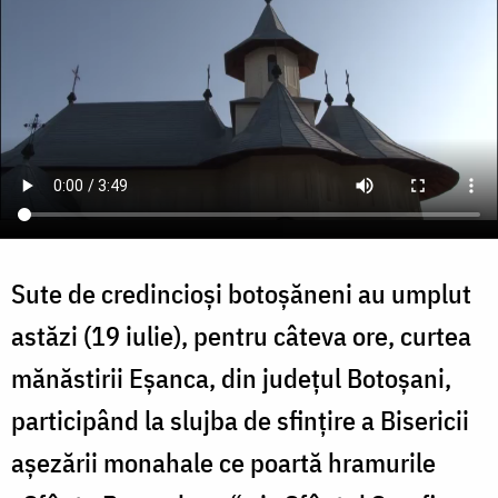
Sute de credincioși botoșăneni au umplut
astăzi (19 iulie), pentru câteva ore, curtea
mănăstirii Eșanca, din județul Botoșani,
participând la slujba de sfințire a Bisericii
aşezării monahale ce poartă hramurile