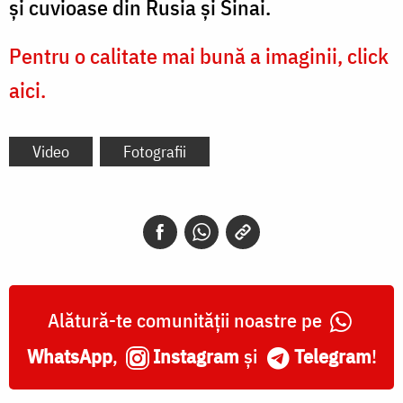
și cuvioase din Rusia și Sinai.
Pentru o calitate mai bună a imaginii, click
aici.
Video
Fotografii
Alătură-te comunității noastre pe
WhatsApp
,
Instagram
și
Telegram
!