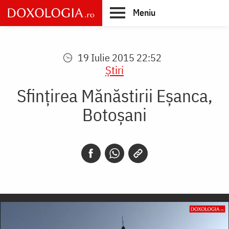
Skip
Meniu
to
main
Main
content
navigation
19 Iulie 2015 22:52
Știri
Sfinţirea Mănăstirii Eşanca,
Botoşani