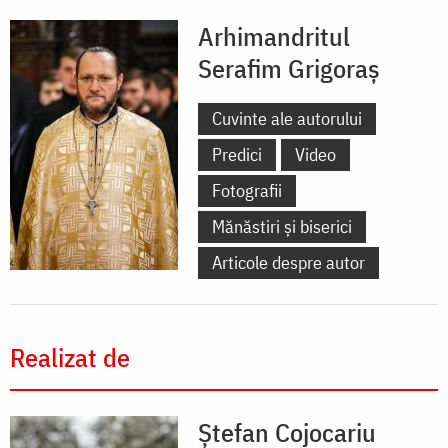
Arhimandritul
Serafim Grigoraș
Cuvinte ale autorului
Predici
Video
Fotografii
Mănăstiri și biserici
Articole despre autor
Realizat de
Ștefan Cojocariu