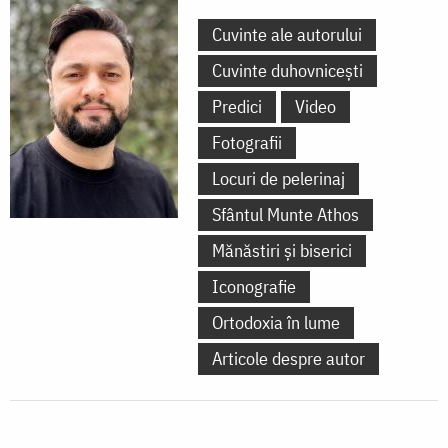
Cuvinte ale autorului
Cuvinte duhovnicești
Predici
Video
Fotografii
Locuri de pelerinaj
Sfântul Munte Athos
Mănăstiri și biserici
Iconografie
Ortodoxia în lume
Articole despre autor