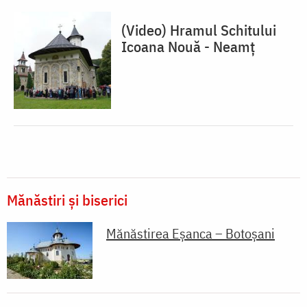
(Video) Hramul Schitului
Icoana Nouă - Neamț
Mănăstiri și biserici
Mănăstirea Eșanca – Botoșani