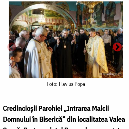
Foto:
Foto: Flavius Popa
Flavius
Popa
Credincioșii Parohiei „Intrarea Maicii
Domnului în Biserică” din localitatea Valea
F