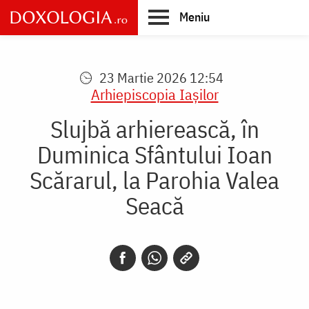
Skip
Meniu
to
main
Main
content
navigation
23 Martie 2026 12:54
Arhiepiscopia Iaşilor
Slujbă arhierească, în
Duminica Sfântului Ioan
Scărarul, la Parohia Valea
Seacă