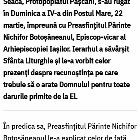
Seacă, Protopopiatul Pașcani, s-au rugat
F
în Duminica a IV-a din Postul Mare, 22
martie, împreună cu Preasfințitul Părinte
Nichifor Botoșăneanul, Episcop-vicar al
Arhiepiscopiei Iașilor. Ierarhul a săvârșit
Sfânta Liturghie și le-a vorbit celor
prezenți despre recunoștința pe care
trebuie să o arate Domnului pentru toate
darurile primite de la El.
În predica sa, Preasfințitul Părinte Nichifor
Botoșăneanul le-a explicat celor de față