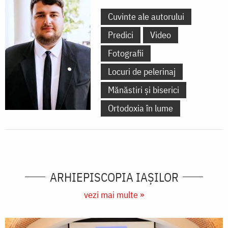
Cuvinte ale autorului
Predici
Video
Fotografii
Locuri de pelerinaj
Mănăstiri și biserici
Ortodoxia în lume
ARHIEPISCOPIA IAŞILOR
vezi mai multe »