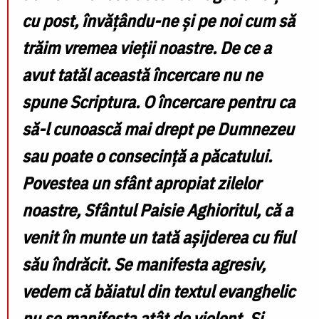
cu post, învățându-ne și pe noi cum să
trăim vremea vieții noastre. De ce a
avut tatăl această încercare nu ne
spune Scriptura. O încercare pentru ca
să-l cunoască mai drept pe Dumnezeu
sau poate o consecință a păcatului.
Povestea un sfânt apropiat zilelor
noastre, Sfântul Paisie Aghioritul, că a
venit în munte un tată așijderea cu fiul
său îndrăcit. Se manifesta agresiv,
vedem că băiatul din textul evanghelic
nu se manifesta atât de violent. Și