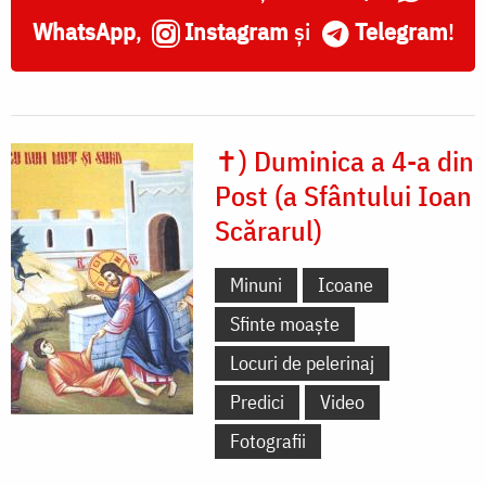
WhatsApp
,
Instagram
și
Telegram
!
✝) Duminica a 4-a din
Post (a Sfântului Ioan
Scărarul)
Minuni
Icoane
Sfinte moaște
Locuri de pelerinaj
Predici
Video
Fotografii