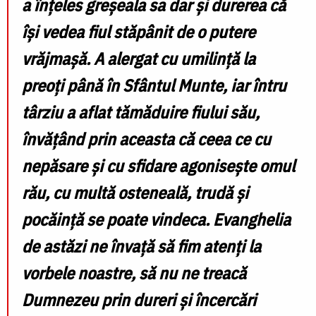
a înțeles greșeala sa dar și durerea că
își vedea fiul stăpânit de o putere
vrăjmașă. A alergat cu umilință la
preoți până în Sfântul Munte, iar întru
târziu a aflat tămăduire fiului său,
învățând prin aceasta că ceea ce cu
nepăsare și cu sfidare agonisește omul
rău, cu multă osteneală, trudă și
pocăință se poate vindeca. Evanghelia
de astăzi ne învață să fim atenți la
vorbele noastre, să nu ne treacă
Dumnezeu prin dureri și încercări