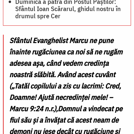
Duminica a patra din Postul Paștilor:
Sfântul Ioan Scărarul, ghidul nostru în
drumul spre Cer
Sfântul Evanghelist Marcu ne pune
înainte rugăciunea ca noi să ne rugăm
adesea așa, când vedem credința
noastră slăbită. Având acest cuvânt
(„Tatăl copilului a zis cu lacrimi: Cred,
Doamne! Ajută necredinței mele! –
Marcu 9:24 n.r.)
,Domnul a vindecat pe
fiul său și a învățat că acest neam de
demoni nu iese decât cu rugăciune și