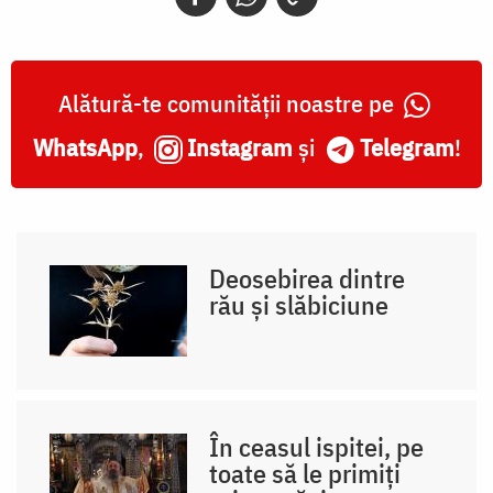
Alătură-te comunității noastre pe
WhatsApp
,
Instagram
și
Telegram
!
Deosebirea dintre
rău și slăbiciune
În ceasul ispitei, pe
toate să le primiți