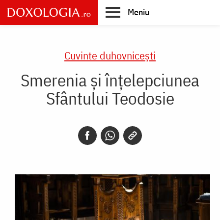
Skip
Meniu
to
main
Main
content
navigation
Cuvinte duhovnicești
Smerenia și înțelepciunea
Sfântului Teodosie