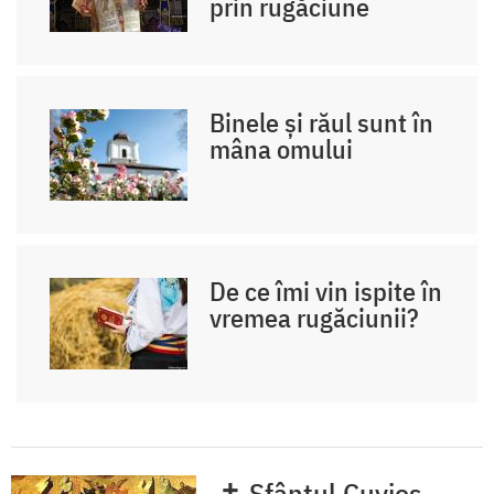
prin rugăciune
Binele și răul sunt în
mâna omului
De ce îmi vin ispite în
vremea rugăciunii?
✝ Sfântul Cuvios