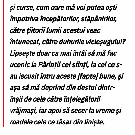
și curse, cum oare mă voi putea oști
împotriva începători­lor, stăpânirilor,
către țiitorii lumii acestui veac
întunecat, către duhurile vicleșugului?
Lipsește doar ca mai întâi să mă fac
ucenic la Părinții cei sfinți, la cei ce s-
au iscusit întru aceste [fapte] bune, și
așa să mă deprind din destul dintr-
înșii de cele către înțelegăto­rii
vrăjmași, iar apoi să secer la vreme și
roadele cele ce răsar din liniște.