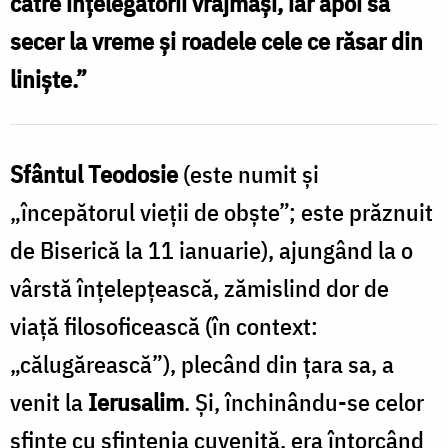
către înțelegăto­rii vrăjmași, iar apoi să
Cojocariu
secer la vreme și roadele cele ce răsar din
liniște.”
Sfântul Teodosie
(este numit și
„începătorul vieții de obște”; este prăznuit
de Biserică la 11 ianuarie), ajungând la o
vârstă înțelepțească, zămislind dor de
viață filosoficească (în context:
„călugărească”), plecând din țara sa, a
venit la
Ierusalim
. Și, închinându-se celor
sfinte cu sfințenia cuvenită, era întorcând