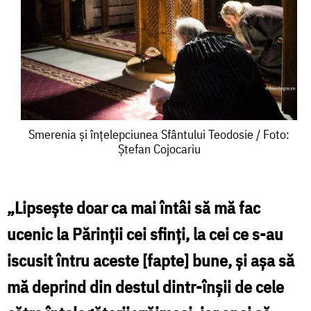
Smerenia
Smerenia și înțelepciunea Sfântului Teodosie / Foto:
Ștefan Cojocariu
și
înțelepciunea
Sfântului
„Lipsește doar ca mai întâi să mă fac
Teodosie
ucenic la Părinții cei sfinți, la cei ce s-au
/
iscusit întru aceste [fapte] bune, și așa să
Foto:
mă deprind din destul dintr-înșii de cele
Ștefan