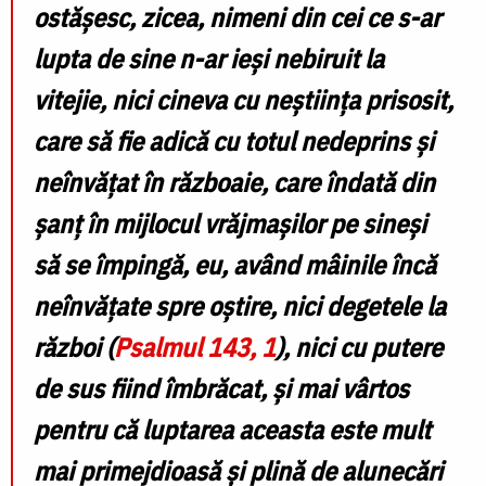
ostășesc, zicea, nimeni din cei ce s-ar
lupta de sine n-ar ieși nebiruit la
vitejie, nici cineva cu neștiința prisosit,
care să fie adică cu totul nedeprins și
neînvățat în războaie, care îndată din
șanț în mijlo­cul vrăjmașilor pe sineși
să se împingă, eu, având mâinile încă
neînvățate spre oștire, nici degetele la
război (
Psalmul 143, 1
), nici cu putere
de sus fiind îmbrăcat, și mai vârtos
pentru că luptarea aceasta este mult
mai pri­mejdioasă și plină de alunecări