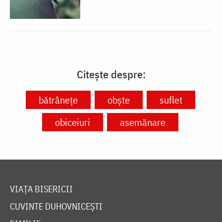
Citește despre:
bătrânețe
obște
suflet
obiceiuri
asemănare
VIAȚA BISERICII
CUVINTE DUHOVNICEȘTI