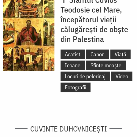
Teodosie cel Mare,
începătorul vieții
călugărești de obște
din Palestina
Acatist
Canon
Viață
Icoane
Sfinte moaște
Locuri de pelerinaj
Video
Fotografii
CUVINTE DUHOVNICEȘTI