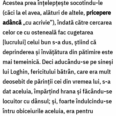
Acestea prea înțelepțește socotindu-le
(căci la el avea, alături de alte­le,
pricepere
adâncă
„cu acrivie”), îndată către cercarea
celor ce cu osteneală fac cugetarea
[lucrului] celui bun s-a dus, știind că
deprinderea și în­vățătura din pătimire este
mai temeinică. Deci aducându-se pe sineși
lui Loghin, fericitului bătrân, care era mult
deosebit de părinții cei din vremea lui, s-a
dat aceluia, împărțind hrana și făcându-se
locuitor cu dânsul; și, foarte îndulcindu-se
întru obiceiurile acelu­ia, era pentru