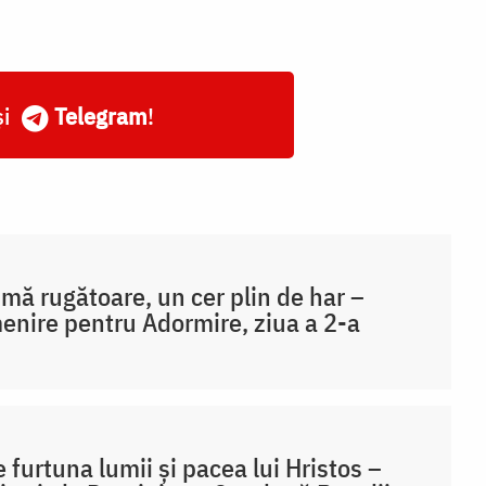
și
Telegram
!
imă rugătoare, un cer plin de har –
enire pentru Adormire, ziua a 2-a
e furtuna lumii și pacea lui Hristos –