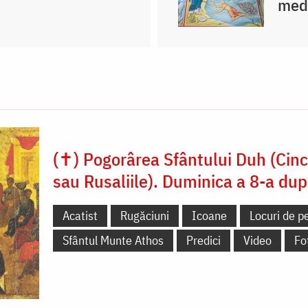
medi
(✝) Pogorârea Sfântului Duh (Cin
sau Rusaliile). Duminica a 8-a dup
Acatist
Rugăciuni
Icoane
Locuri de pe
Sfântul Munte Athos
Predici
Video
Fo