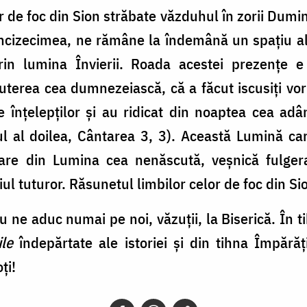
r de foc din Sion străbate văzduhul în zorii Dumini
cizecimea, ne rămâne la îndemână un spațiu al tr
n lumina Învierii. Roada acestei prezențe e 
erea cea dumnezeiască, că a făcut iscusiți vorb
le înțelepților și au ridicat din noaptea cea 
l al doilea, Cântarea 3, 3). Această Lumină ca
are din Lumina cea nenăscută, veșnică fulgera
l tuturor. Răsunetul limbilor celor de foc din Si
 nu ne aduc numai pe noi, văzuții, la Biserică. În t
ile
îndepărtate ale istoriei și din tihna Împărăț
ți!