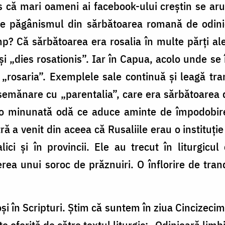
 că mari oameni ai facebook-ului creștin se aru
 de păgânismul din sărbătoarea romană de odin
p? Că sărbătoarea era rosalia în multe părți al
 „dies rosationis”. Iar în Capua, acolo unde se 
rosaria”. Exemplele sale continuă și leagă tran
 asemănare cu „parentalia”, care era sărbătoarea
ă o minunată odă ce aduce aminte de împodobirea
ă a venit din aceea că Rusaliile erau o instituție
alici și în provincii. Ele au trecut în liturgicu
rea unui soroc de prăznuiri. O înflorire de trand
i în Scripturi. Știm că suntem în ziua Cincizecim
ste oferită de către textul liturgic: „Odinioară lim