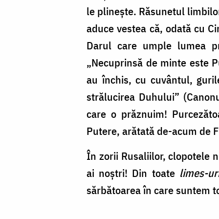
le plinește. Răsunetul limbilo
aduce vestea că, odată cu Cin
Darul care umple lumea pri
„Necuprinsă de minte este Put
au închis, cu cuvântul, guri
strălucirea Duhului” (Canonu
care o prăznuim! Purcezăto
Putere, arătată de-acum de Fiu
În zorii Rusaliilor, clopotele
ai noștri! Din toate
limes-ur
sărbătoarea în care suntem to