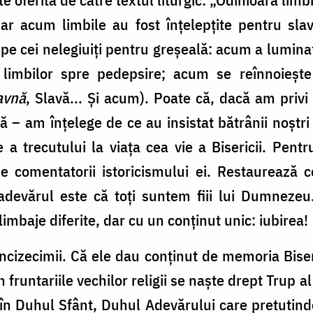
; iar acum limbile au fost înțelepțite pentru s
e cei nelegiuiți pentru greșeală: acum a luminat
 limbilor spre pedepsire; acum se reînnoieșt
avnă
, Slavă... Și acum). Poate că, dacă am priv
lă – am înțelege de ce au insistat bătrânii noștr
 a trecutului la viața cea vie a Bisericii. Pen
e comentatorii istoricismului ei. Restaurează c
devărul este că toți suntem fiii lui Dumnezeu.
în limbaje diferite, dar cu un conținut unic: iubirea!
Cincizecimii. Că ele dau conținut de memoria Bise
în fruntariile vechilor religii se naște drept Trup
 în Duhul Sfânt, Duhul Adevărului care pretutind