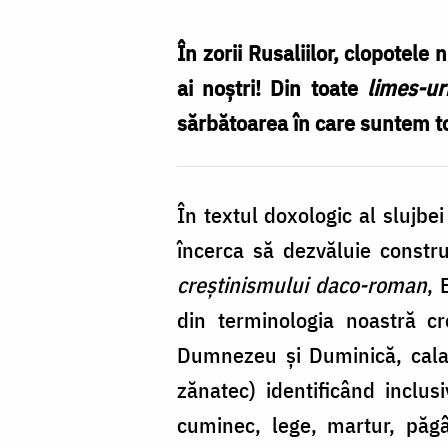
și
împlinirea
În zorii Rusaliilor, clopotele
nădejdii
ai noștri! Din toate
limes-ur
/
sărbătoarea în care suntem to
Foto:
Oana
În textul doxologic al slujbei
Nechifor
încerca să dezvăluie constru
creștinismului daco-roman
, 
din terminologia noastră cr
Dumnezeu și Duminică, calati
zănatec) identificând inclus
cuminec, lege, martur, păgâ