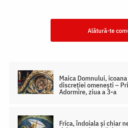
Alătură-te comu
Maica Domnului, icoana t
discreției omenești – P
Adormire, ziua a 3-a
Frica, îndoiala și chiar 