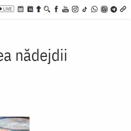
LIVE
06
ea nădejdii