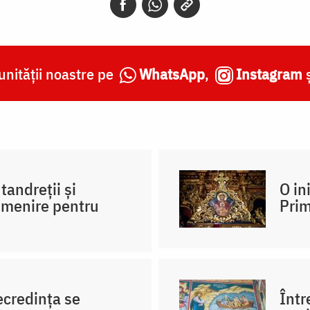
nității noastre pe
WhatsApp
,
Instagram
andreții și
O in
rimenire pentru
Prim
necredința se
Într