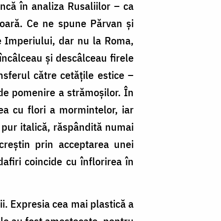
ncă în analiza Rusaliilor – ca
ioară. Ce ne spune Părvan și
e Imperiului, dar nu la Roma,
încâlceau și descâlceau firele
sferul către cetățile estice –
 de pomenire a strămoșilor. În
 cu flori a mormintelor, iar
 pur italică, răspândită numai
l creștin prin acceptarea unei
afiri coincide cu înflorirea în
ii. Expresia cea mai plastică a
bile au fost amestecate, pentru