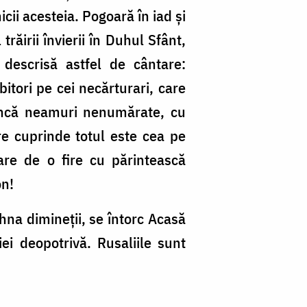
cii acesteia. Pogoară în iad și
ăirii învierii în Duhul Sfânt,
descrisă astfel de cântare:
itori pe cei necărturari, care
adâncă neamuri nenumărate, cu
re cuprinde totul este cea pe
re de o fire cu părintească
on!
ihna dimineții, se întorc Acasă
iei deopotrivă. Rusaliile sunt