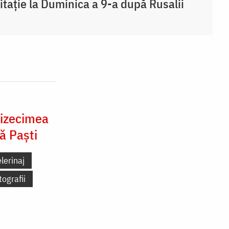
tație la Duminica a 9-a după Rusalii
cizecimea
ă Paști
lerinaj
tografii