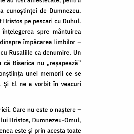
lava cunoștinței de Dumnezeu.
 Hristos pe pescari cu Duhul.
e înțelegerea spre mântuirea
i dinspre împăcarea limbilor –
i cu Rusaliile ca denumire. Un
tru că Biserica nu „reșapează”
onștiința unei memorii ce se
 Și El ne-a vorbit în veacuri
ricii. Care nu este o naștere –
 al lui Hristos, Dumnezeu-Omul,
enea este și prin acesta toate