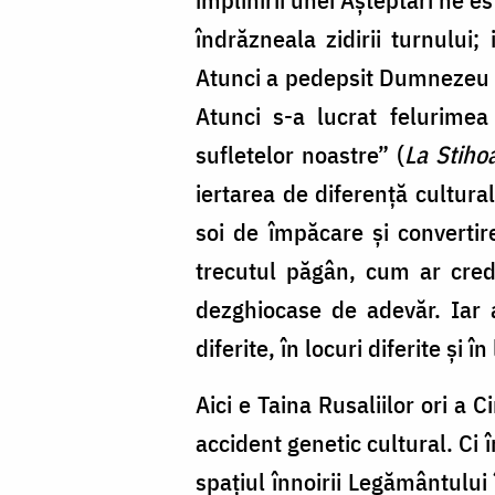
îndrăzneala zidirii turnului
Atunci a pedepsit Dumnezeu p
Atunci s-a lucrat felurimea
sufletelor noastre” (
La Stiho
iertarea de diferență cultura
soi de împăcare și convertire
trecutul păgân, cum ar cred
dezghiocase de adevăr. Iar a
diferite, în locuri diferite și 
Aici e Taina Rusaliilor ori a 
accident genetic cultural. Ci 
spațiul înnoirii Legământului