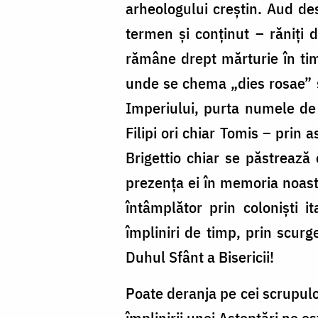
arheologului creștin. Aud des
termen și conținut – răniți
rămâne drept mărturie în tim
unde se chema „dies rosae” și
Imperiului, purta numele de „
Filipi ori chiar Tomis – prin
Brigettio chiar se păstreaz
prezența ei în memoria noastr
întâmplător prin coloniști it
împliniri de timp, prin scurge
Duhul Sfânt a Bisericii!
Poate deranja pe cei scrupuloș
împlinirii unei Așteptări ne e