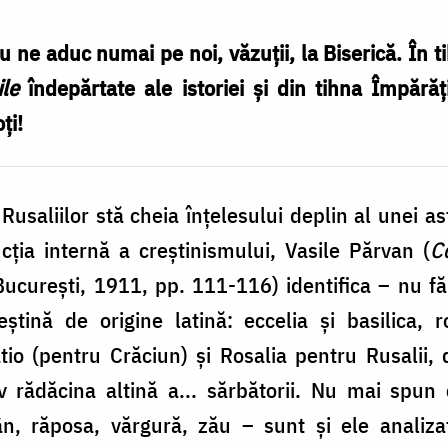
 nu ne aduc numai pe noi, văzuții, la Biserică. În t
ile
îndepărtate ale istoriei și din tihna Împărăț
ți!
 Rusaliilor stă cheia înțelesului deplin al unei a
cția internă a creștinismului, Vasile Părvan (
Co
București, 1911, pp. 111-116) identifica – nu fă
eștină de origine latină: eccelia și basilica,
o (pentru Crăciun) și Rosalia pentru Rusalii, 
iv rădăcina altină a... sărbătorii. Nu mai spun
n, răposa, vărgură, zău – sunt și ele analiz