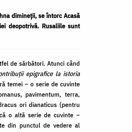
ihna dimineții, se întorc Acasă
iei deopotrivă. Rusaliile sunt
stfel de sărbători. Atunci când
ntribuții epigrafice la istoria
ră temei – o serie de cuvinte
 romanus, pavimentum, terra,
dracus ori dianaticus (pentru
 că o altă serie de cuvinte –
ate din punctul de vedere al