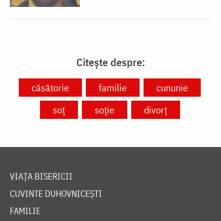
Citește despre:
căsătorie
familie
cununie
soț
soție
divorț
VIAȚA BISERICII
CUVINTE DUHOVNICEȘTI
FAMILIE