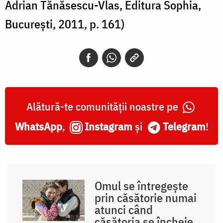
Adrian Tănăsescu-Vlas, Editura Sophia,
București, 2011, p. 161)
Alătură-te comunității noastre pe
WhatsApp
,
Instagram
și
Telegram
!
Omul se întregește
prin căsătorie numai
atunci când
căsătoria se încheie