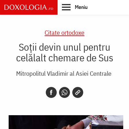
Skip
Meniu
to
main
Main
content
navigation
Citate ortodoxe
Soții devin unul pentru
celălalt chemare de Sus
Mitropolitul Vladimir al Asiei Centrale