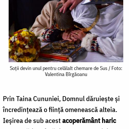
Soții
Soții devin unul pentru celălalt chemare de Sus / Foto:
Valentina Bîrgăoanu
devin
unul
pentru
Prin Taina Cununiei, Domnul dăruieşte şi
celălalt
încredinţează o fiinţă omenească alte­ia.
chemare
Ieşirea de sub acest
acoperământ haric
de