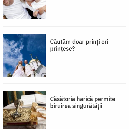
Căutăm doar prinţi ori
prinţese?
Căsătoria harică permite
biruirea singurătății