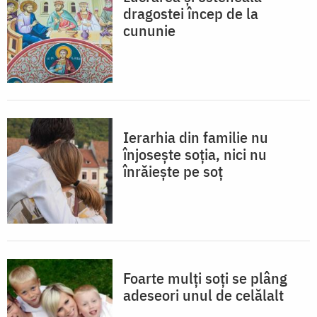
dragostei încep de la
cununie
Ierarhia din familie nu
înjosește soția, nici nu
înrăiește pe soț
Foarte mulţi soţi se plâng
adeseori unul de celălalt