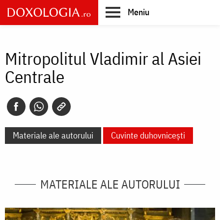
Skip
Meniu
to
main
Main
content
navigation
Mitropolitul Vladimir al Asiei
Centrale
Materiale ale autorului
Cuvinte duhovnicești
MATERIALE ALE AUTORULUI