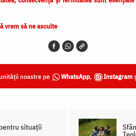
că vrem să ne asculte
nității noastre pe
WhatsApp
,
Instagram
pentru situații
Sfân
Teol