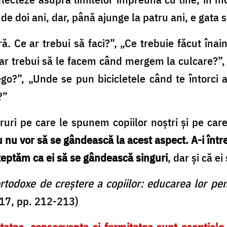
de doi ani, dar, până ajunge la patru ani, e gata 
. Ce ar trebui să faci?”, „Ce trebuie făcut înain
re ar trebui să le facem când mergem la culcare?
go?”, „Unde se pun bicicletele când te întorci 
?”
ri pe care le spunem copiilor noștri și pe care 
u nu vor să se gândească la acest aspect. A-i într
teptăm ca ei să se gândească singuri
, dar și că e
 ortodoxe de creștere a copiilor: educarea lor p
017, pp. 212-213)
itatea, consecvența și fermitatea sunt esențiale 