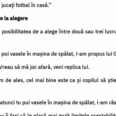
jucați fotbal în casă.”
e la alegere
r posibilitatea de a alege între două sau trei lucru
 pui vasele în mașina de spălat, i-am propus lui 
 Vreau să mă joc afară, veni replica lui.
de ales, cel mai bine este ca și copilul să știe
, atunci tu pui vasele în mașina de spălat, i-am r
nu îi faci să le placă mai mult limitele prestabilit