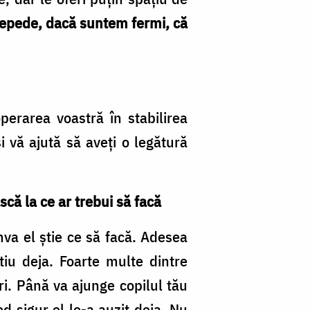
repede, dacă suntem fermi, că
perarea voastră în stabilirea
și vă ajută să aveți o legătură
ască la ce ar trebui să facă
mva el știe ce să facă. Adesea
tiu deja. Foarte multe dintre
ori. Până va ajunge copilul tău
d sigur el le-a auzit deja. Nu