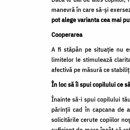
manevră în care să-și exerse
pot alege varianta cea mai pu
Cooperarea
A fi stăpân pe situație nu e
limitelor le stimulează clarit
afectivă pe măsură ce stabiliți
În loc să îi spui copilului ce 
Înainte să-i spui copilului t
părinții cad în capcana de a
solicitările cerute copiilor n
suficient de mare încât să re