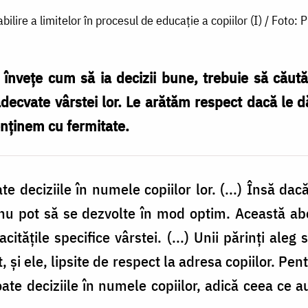
abilire a limitelor în procesul de educație a copiilor (I) / Foto:
 învețe cum să ia decizii bune, trebuie să căută
 adecvate vârstei lor. Le arătăm respect dacă le d
enținem cu fermitate.
te deciziile în numele copiilor lor. (...) Însă dac
i nu pot să se dezvolte în mod optim. Această a
citățile specifice vârstei. (...) Unii părinți aleg 
și ele, lipsite de respect la adresa copiilor. Pent
ate deciziile în numele copiilor, adică ceea ce a