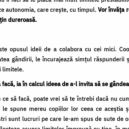
ze autonomia, care crește, cu timpul.
Vor învăța 
țin dureroasă.
ste opusul ideii de a colabora cu cei mici. Coo
atea gândirii, le încurajează simțul răspunderii 
 limitele.
să facă, ia în calcul ideea de a-l invita să se gânde
ău ce să facă, poate vrei să te întrebi dacă nu cu
 le spune mereu copiilor lor ceea ce aceștia ș
oștri sunt lucruri pe care le-am spus de sute de 
flecteze asupra limitelor împreună cu tine, în mo