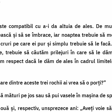
.
ste compatibil cu a-i da altuia de ales. De mul
ască și să se îmbrace, iar noaptea trebuie să m
uri pe care ei pur și simplu trebuie să le facă.
, trebuie să căutăm prilejuri în care să le dăm
ăm respect dacă le dăm de ales în cadrul limitelo
are dintre aceste trei rochii ai vrea să o porți?”
 să mături pe jos sau să pui vasele în mașina de s
nouă și, respectiv, unsprezece ani: „Aveți voie să s