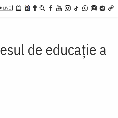
LIVE
06
ocesul de educație a