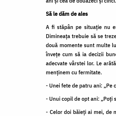
ani și cea de douăzeci și cinci
Foto:
Pr.
Să le dăm de ales
Benedict
A fi stăpân pe situație nu e
Both
Dimineața trebuie să se treze
două momente sunt multe lucr
învețe cum să ia decizii bune
adecvate vârstei lor. Le arăt
menținem cu fermitate.
- Unei fete de patru ani: „Pe c
- Unui copil de opt ani: „Poți
- Celor doi băieți ai mei, de 