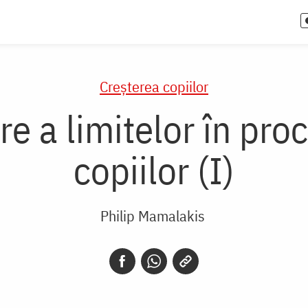
Creşterea copiilor
ire a limitelor în pr
copiilor (I)
Philip Mamalakis