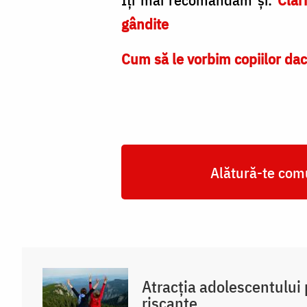
gândite
Cum să le vorbim copiilor da
Alătură-te comu
Atracția adolescentului 
riscante