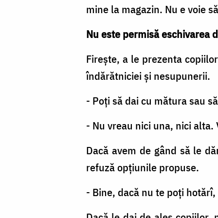
mine la magazin. Nu e voie să 
Nu este permisă eschivarea d
Firește, a le prezenta copiilo
îndărătniciei și nesupunerii.
- Poți să dai cu mătura sau să
- Nu vreau nici una, nici alta.
Dacă avem de gând să le dăm 
refuză opțiunile propuse.
- Bine, dacă nu te poți hotărî
Dacă le dai de ales copiilor, 