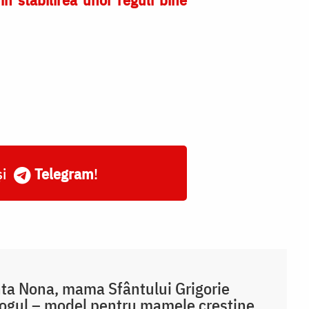
și
Telegram
!
ta Nona, mama Sfântului Grigorie
ogul – model pentru mamele creștine