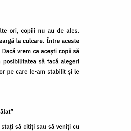
te ori, copiii nu au de ales.
eargă la culcare. Între aceste
 Dacă vrem ca acești copii să
 posibilitatea să facă alegeri
r pe care le-am stabilit și le
pălat”
tați să citiți sau să veniți cu