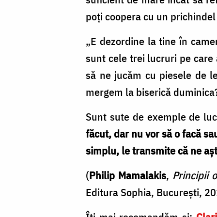
poți coopera cu un prichindel 
„E dezordine la tine în cameră
sunt cele trei lucruri pe ca
să ne jucăm cu piesele de le
mergem la biserică duminica
Sunt sute de exemple de lucru
făcut, dar nu vor să o facă sa
simplu, le transmite că ne aș
(
Philip Mamalakis
,
Principii
Editura Sophia, București, 2
Îți mai recomandăm și:
Clar