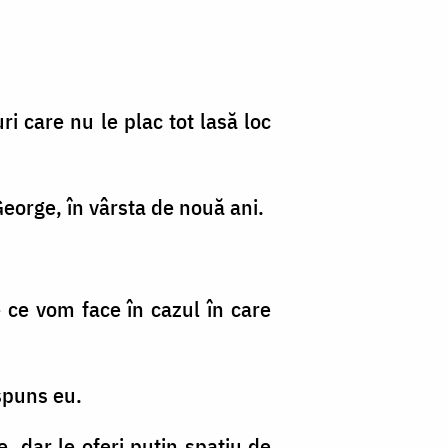
ri care nu le plac tot lasă loc
George, în vârsta de nouă ani.
 ce vom face în cazul în care
ăspuns eu.
e, dar le oferi puțin spațiu de