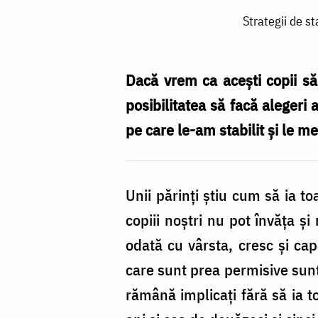
Strategii
Strategii de st
de
stabilire
a
Dacă vrem ca acești copii să
limitelor
posibilitatea să facă alegeri
în
pe care le-am stabilit și le m
procesul
de
Unii părinți știu cum să ia toa
educație
copiii noștri nu pot învăța ș
a
odată cu vârsta, cresc și capa
copiilor
care sunt prea permisive sunt, 
(I)
rămână implicați fără să ia to
/