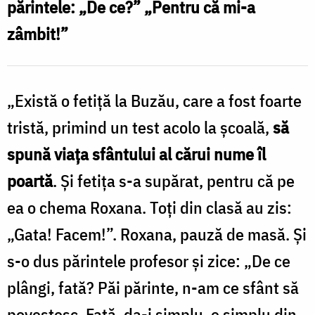
părintele: „De ce?” „Pentru că mi-a
/
zâmbit!”
Foto:
Oana
Nechifor
„Există o fetiță la Buzău, care a fost foarte
tristă, primind un test acolo la școală,
să
spună viața sfântului al cărui nume îl
poartă
. Și fetița s-a supărat, pentru că pe
ea o chema Roxana. Toți din clasă au zis:
„Gata! Facem!”. Roxana, pauză de masă. Și
s-o dus părintele profesor și zice: „De ce
plângi, fată? Păi părinte, n-am ce sfânt să
povestesc. Fată, da-i simplu, e simplu din