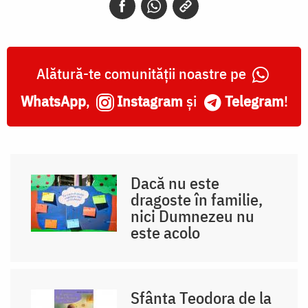
Alătură-te comunității noastre pe
WhatsApp
,
Instagram
și
Telegram
!
Dacă nu este
dragoste în familie,
nici Dumnezeu nu
este acolo
Sfânta Teodora de la