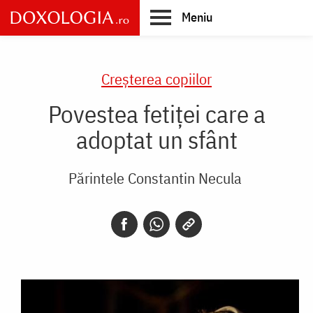
Skip
Meniu
to
main
Main
content
navigation
Creşterea copiilor
Povestea fetiței care a
adoptat un sfânt
Părintele Constantin Necula