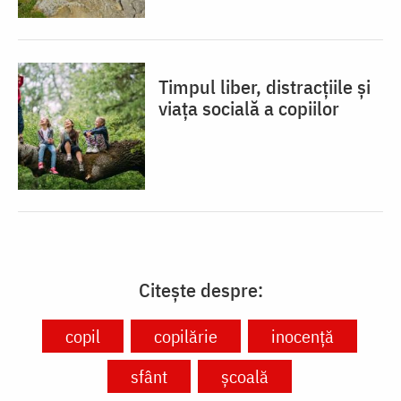
Timpul liber, distracțiile și
viața socială a copiilor
Citește despre:
copil
copilărie
inocență
sfânt
școală