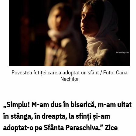
Povestea
Povestea fetiței care a adoptat un sfânt / Foto: Oana
Nechifor
fetiței
care
a
„Simplu! M-am dus în biserică, m-am uitat
adoptat
în stânga, în dreapta, la sfinți și-am
un
adoptat-o pe Sfânta Paraschiva.” Zice
sfânt