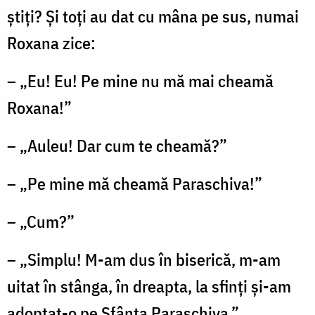
știți? Și toți au dat cu mâna pe sus, numai
Roxana zice:
– „Eu! Eu! Pe mine nu mă mai cheamă
Roxana!”
– „Auleu! Dar cum te cheamă?”
– „Pe mine mă cheamă Paraschiva!”
– „Cum?”
– „Simplu! M-am dus în biserică, m-am
uitat în stânga, în dreapta, la sfinți și-am
adoptat-o pe Sfânta Paraschiva.”