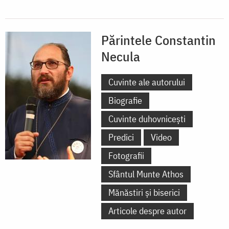
Părintele Constantin
Necula
Cuvinte ale autorului
Biografie
Cuvinte duhovnicești
Predici
Video
Fotografii
Sfântul Munte Athos
Mănăstiri și biserici
Articole despre autor