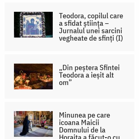
Teodora, copilul care
a sfidat știința –
Jurnalul unei sarcini
vegheate de sfinți (I)
„Din peștera Sfintei
Teodora a ieșit alt
om”
Minunea pe care
icoana Maicii
Domnului de la
Horaița a făcut-o cu