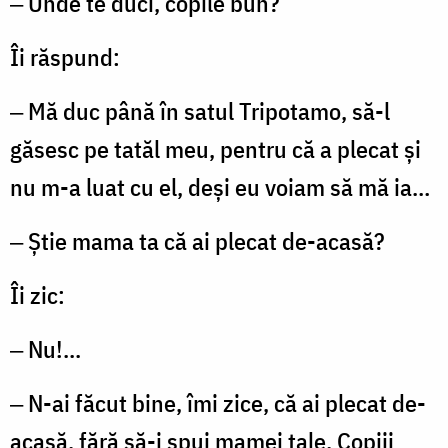
‒ Unde te duci, copile bun?
Îi răspund:
‒ Mă duc până în satul Tripotamo, să-l
găsesc pe tatăl meu, pentru că a plecat și
nu m-a luat cu el, deși eu voiam să mă ia…
‒ Știe mama ta că ai plecat de-acasă?
Îi zic:
‒ Nu!...
‒ N-ai făcut bine, îmi zice, că ai plecat de-
acasă, fără să-i spui mamei tale. Copiii