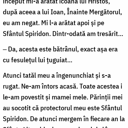
început mi-a arătat icoana lui Hristos,
după aceea a lui Ioan, Înainte Mergătorul,
eu am negat. Mi l-a arătat apoi și pe
Sfântul Spiridon. Dintr-odată am tresărit…
‒ Da, acesta este bătrânul, exact așa era
cu fesulețul lui țuguiat…
Atunci tatăl meu a îngenunchiat și s-a
rugat. Ne-am întors acasă. Toate acestea i
le-am povestit și mamei mele. Părinții mei
au socotit că protectorul meu este Sfântul
Spiridon. De atunci mergem în fiecare an la