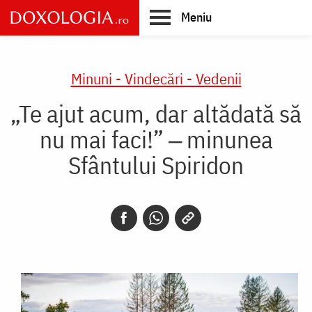
Skip
Meniu
to
main
Main
content
navigation
Minuni - Vindecări - Vedenii
„Te ajut acum, dar altădată să
nu mai faci!” ‒ minunea
Sfântului Spiridon