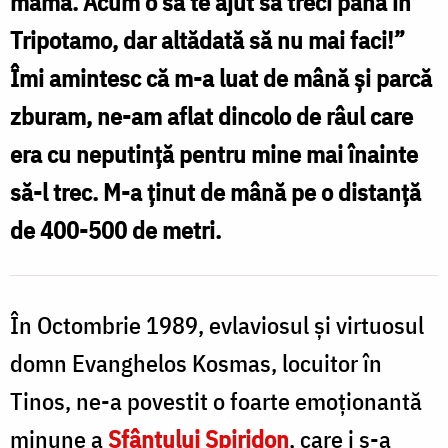
mama. Acum o să te ajut să treci până în
mai
Tripotamo, dar altădată să nu mai faci!”
faci!”
Îmi amintesc că m-a luat de mână și parcă
‒
zburam, ne-am aflat dincolo de râul care
minunea
era cu neputință pentru mine mai înainte
Sfântului
să-l trec. M-a ținut de mână pe o distanță
Spiridon
de 400-500 de metri.
/
Foto:
Valentina
În Octombrie 1989, evlaviosul și virtuosul
Bîrgăoanu
domn Evanghelos Kosmas, locuitor în
Tinos, ne-a povestit o foarte emoționantă
minune a
Sfântului Spiridon
, care i s-a