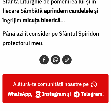
Sfânta Liturghie de pomenirea lui și în
fiecare Sâmbătă
aprindem candelele
și
îngrijim
micuța biserică
…
Până azi îl consider pe Sfântul Spiridon
protectorul meu.
Alătură-te comunității noastre pe
WhatsApp
,
Instagram
și
Telegram
!