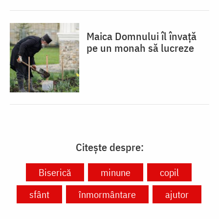
Maica Domnului îl învață
pe un monah să lucreze
Citește despre:
Biserică
minune
copil
sfânt
înmormântare
ajutor