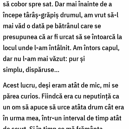
să cobor spre sat. Dar mai înainte de a
începe târâș-grăpiș drumul, am vrut să-l
mai văd o dată pe bătrânul care se
presupunea că ar fi urcat să se întoarcă la
locul unde l-am întâlnit. Am întors capul,
dar nu l-am mai văzut: pur și
simplu, dispăruse...
Acest lucru, deși eram atât de mic, mi se
părea curios. Fiindcă era cu neputință ca
un om să apuce să urce atâta drum cât era
în urma mea, într-un interval de timp atât
de scurt. Și în timp ce mă frământa