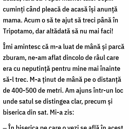
cuminți când pleacă de acasă își anunță
mama. Acum o să te ajut să treci până în
Tripotamo, dar altădată să nu mai faci!
Îmi amintesc că m-a luat de mână și parcă
zburam, ne-am aflat dincolo de râul care
era cu neputință pentru mine mai înainte
să-l trec. M-a ținut de mână pe o distanță
de 400-500 de metri. Am ajuns într-un loc
unde satul se distingea clar, precum și
biserica din sat. Mi-a zis:
‒ În biserica pe care o vezi se află în acest