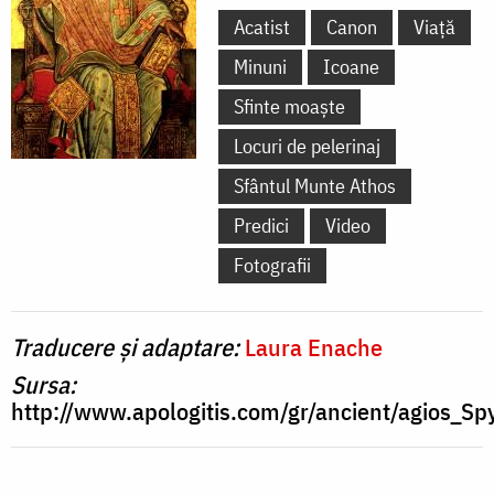
Acatist
Canon
Viață
Minuni
Icoane
Sfinte moaște
Locuri de pelerinaj
Sfântul Munte Athos
Predici
Video
Fotografii
Traducere și adaptare:
Laura Enache
Sursa:
http://www.apologitis.com/gr/ancient/agios_S