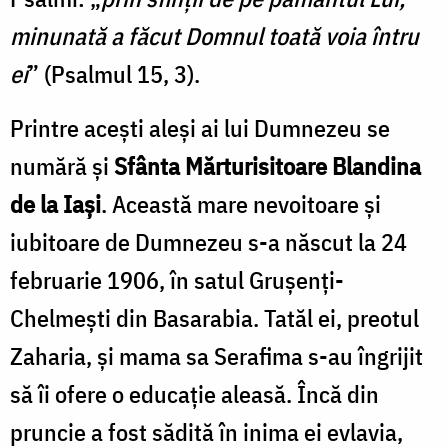
minunată a făcut Domnul toată voia întru
ei
” (Psalmul 15, 3).
Printre acești aleși ai lui Dumnezeu se
numără și
Sfânta Mărturisitoare Blandina
de la Iași
. Această mare nevoitoare și
iubitoare de Dumnezeu s-a născut la 24
februarie 1906, în satul Grușenți-
Chelmești din Basarabia. Tatăl ei, preotul
Zaharia, și mama sa Serafima s-au îngrijit
să îi ofere o educație aleasă. Încă din
pruncie a fost sădită în inima ei evlavia,