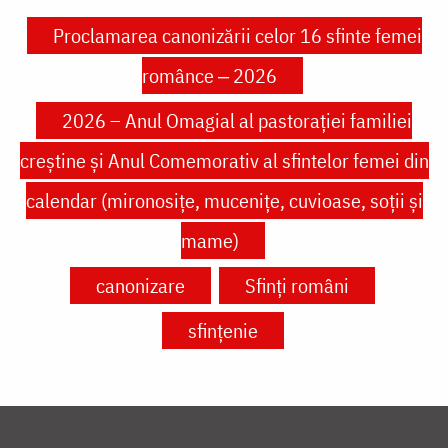
Proclamarea canonizării celor 16 sfinte femei
românce ‒ 2026
2026 – Anul Omagial al pastorației familiei
creștine și Anul Comemorativ al sfintelor femei din
calendar (mironosițe, mucenițe, cuvioase, soții și
mame)
canonizare
Sfinți români
sfințenie