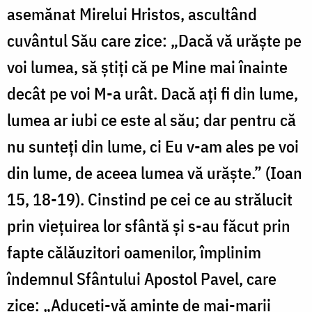
asemănat Mirelui Hristos, ascultând
cuvântul Său care zice: „Dacă vă urăște pe
voi lumea, să știți că pe Mine mai înainte
decât pe voi M-a urât. Dacă ați fi din lume,
lumea ar iubi ce este al său; dar pentru că
nu sunteți din lume, ci Eu v-am ales pe voi
din lume, de aceea lumea vă urăște.” (Ioan
15, 18-19). Cinstind pe cei ce au strălucit
prin viețuirea lor sfântă și s-au făcut prin
fapte călăuzitori oamenilor, împlinim
îndemnul Sfântului Apostol Pavel, care
zice: „Aduceți-vă aminte de mai-marii