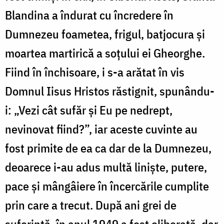
Blandina a îndurat cu încredere în
Dumnezeu foametea, frigul, batjocura și
moartea martirică a soțului ei Gheorghe.
Fiind în închisoare, i s-a arătat în vis
Domnul Iisus Hristos răstignit, spunându-
i: „Vezi cât sufăr și Eu pe nedrept,
nevinovat fiind?”, iar aceste cuvinte au
fost primite de ea ca dar de la Dumnezeu,
deoarece i-au adus multă liniște, putere,
pace și mângâiere în încercările cumplite
prin care a trecut. După ani grei de
suferință, în anul 1949 a fost eliberată, dar