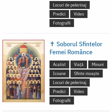
Locuri de pelerinaj
Predici
Video
Fotografii
✝ Soborul Sfintelor
Femei Românce
Acatist
Viață
Minuni
Icoane
Sfinte moaște
Locuri de pelerinaj
Predici
Video
Fotografii