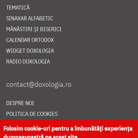
TEMATICĂ
SINAXAR ALFABETIC
MĂNĂSTIRI ȘI BISERICI
CALENDAR ORTODOX
WIDGET DOXOLOGIA
RADIO DOXOLOGIA
DESPRE NOI
POLITICA DE COOKIES
DONEAZĂ ONLINE PENTRU CATEDRALA NAȚIONALĂ
Folosim cookie-uri pentru a îmbunătăți experiența
dumneavoastră pe acest site.