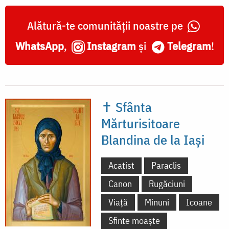
Alătură-te comunității noastre pe
WhatsApp
,
Instagram
și
Telegram
!
✝ Sfânta
Mărturisitoare
Blandina de la Iași
Acatist
Paraclis
Canon
Rugăciuni
Viață
Minuni
Icoane
Sfinte moaște