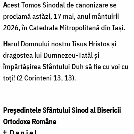
A
cest Tomos Sinodal de canonizare se
proclamă astăzi, 17 mai, anul mântuirii
2026, în Catedrala Mitropolitană din Iași.
H
arul Domnului nostru Iisus Hristos și
dragostea lui Dumnezeu-Tatăl și
împărtășirea Sfântului Duh să fie cu voi cu
toți! (2 Corinteni 13, 13).
Președintele Sfântului Sinod al Bisericii
Ortodoxe Române
† D a n i e l