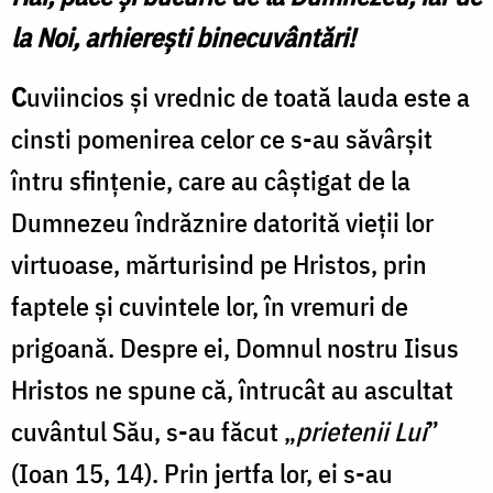
la
M
la Noi, arhierești binecuvântări!
Iași
/
C
uviincios și vrednic de toată lauda este a
Foto:
cinsti pomenirea celor ce s-au săvârșit
l
pr.
întru sfințenie, care au câștigat de la
I
Silviu
Dumnezeu îndrăznire datorită vieții lor
/
Cluci
virtuoase, mărturisind pe Hristos, prin
F
p
faptele și cuvintele lor, în vremuri de
S
prigoană. Despre ei, Domnul nostru Iisus
C
Hristos ne spune că, întrucât au ascultat
cuvântul Său, s-au făcut „
prietenii Lui
”
(Ioan 15, 14). Prin jertfa lor, ei s-au