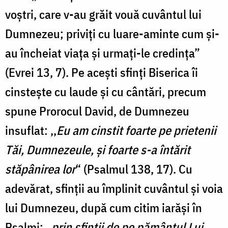
voștri, care v-au grăit vouă cuvântul lui
Dumnezeu; priviți cu luare-aminte cum și-
au încheiat viața și urmați-le credința”
(Evrei 13, 7). Pe acești sfinți Biserica îi
cinstește cu laude și cu cântări, precum
spune Prorocul David, de Dumnezeu
insuflat: ,,
Eu am cinstit foarte pe prietenii
Tăi, Dumnezeule, și foarte s-a întărit
stăpânirea lor
“ (Psalmul 138, 17). Cu
adevărat, sfinții au împlinit cuvântul și voia
lui Dumnezeu, după cum citim iarăși în
Psalmi: „
prin sfinții de pe pământul Lui,