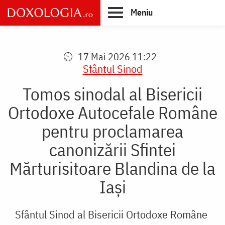
Skip
Meniu
to
main
Main
content
navigation
17 Mai 2026 11:22
Sfântul Sinod
Tomos sinodal al Bisericii
Ortodoxe Autocefale Române
pentru proclamarea
canonizării Sfintei
Mărturisitoare Blandina de la
Iași
Sfântul Sinod al Bisericii Ortodoxe Române