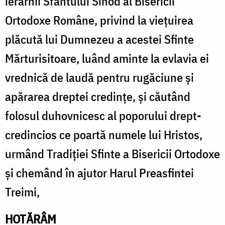
ierarhii Sfântului Sinod al Bisericii
Ortodoxe Române, privind la viețuirea
plăcută lui Dumnezeu a acestei Sfinte
Mărturisitoare, luând aminte la evlavia ei
vrednică de laudă pentru rugăciune și
apărarea dreptei credințe, și căutând
folosul duhovnicesc al poporului drept-
credincios ce poartă numele lui Hristos,
urmând Tradiției Sfinte a Bisericii Ortodoxe
și chemând în ajutor Harul Preasfintei
Treimi,
HOTĂRÂM