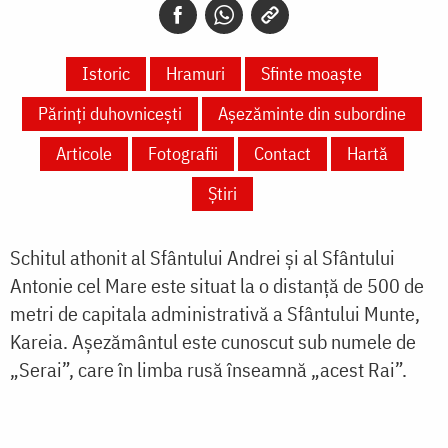
Istoric
Hramuri
Sfinte moaște
Părinți duhovnicești
Așezăminte din subordine
Articole
Fotografii
Contact
Hartă
Știri
Schitul athonit al Sfântului Andrei
şi al Sfântului
Antonie cel Mare este situat la o distanţă de 500 de
metri de capitala administrativă a Sfântului Munte,
Kareia. Aşezământul este cunoscut sub numele de
„Serai”, care în limba rusă înseamnă „acest Rai”.