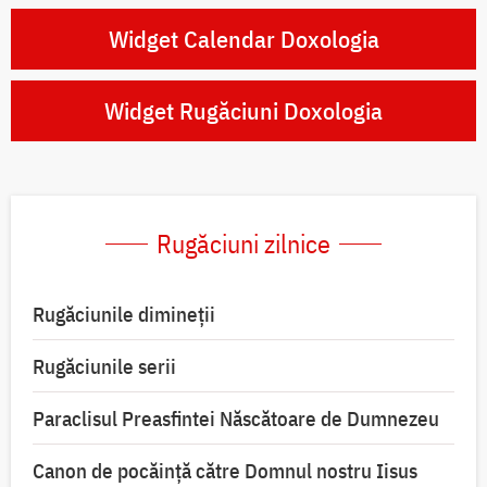
Widget Calendar Doxologia
Widget Rugăciuni Doxologia
Rugăciuni zilnice
Rugăciunile dimineții
Rugăciunile serii
Paraclisul Preasfintei Născătoare de Dumnezeu
Canon de pocăință către Domnul nostru Iisus