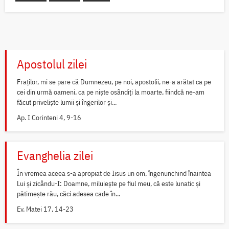
Apostolul zilei
Fraților, mi se pare că Dumnezeu, pe noi, apostolii, ne-a arătat ca pe
cei din urmă oameni, ca pe niște osândiți la moarte, fiindcă ne-am
făcut priveliște lumii și îngerilor și...
Ap. I Corinteni 4, 9-16
Evanghelia zilei
În vremea aceea s-a apropiat de Iisus un om, îngenunchind înaintea
Lui și zicându-I: Doamne, miluiește pe fiul meu, că este lunatic și
pătimește rău, căci adesea cade în...
Ev. Matei 17, 14-23