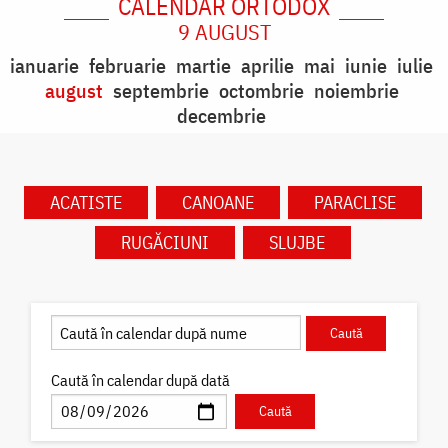
CALENDAR ORTODOX
9 AUGUST
ianuarie
februarie
martie
aprilie
mai
iunie
iulie
august
septembrie
octombrie
noiembrie
decembrie
ACATISTE
CANOANE
PARACLISE
RUGĂCIUNI
SLUJBE
Caută în calendar după dată