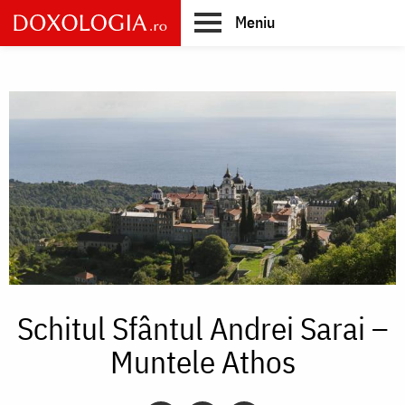
Skip
Meniu
to
main
Main
content
navigation
Schitul Sfântul Andrei Sarai –
Muntele Athos