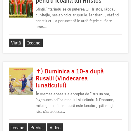
pentru icoana lui Hristos
Sfinții, întărindu-se cu puterea lui Hristos, răbdau
cu vitejie, neslăbind cu trupurile. Iar tiranul, văzând
acest lucru, a poruncit să le ardă fețele cu fiare
arse,...
Viață
Icoane
✝) Duminica a 10-a după
Rusalii (Vindecarea
lunaticului)
În vremea aceea s-a apropiat de Iisus un om,
îngenunchind înaintea Lui și zicându-I: Doamne,
miluiește pe fiul meu, că este lunatic și pătimește
rău, căci adesea...
Icoane
Predici
Video