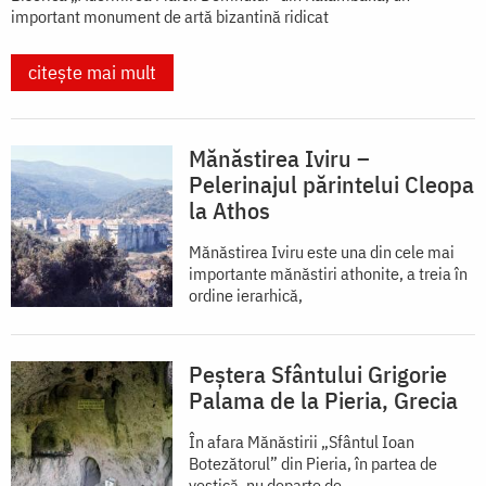
important monument de artă bizantină ridicat
citește mai mult
Mănăstirea Iviru –
Pelerinajul părintelui Cleopa
la Athos
Mănăstirea Iviru este una din cele mai
importante mănăstiri athonite, a treia în
ordine ierarhică,
Peștera Sfântului Grigorie
Palama de la Pieria, Grecia
În afara Mănăstirii „Sfântul Ioan
Botezătorul” din Pieria, în partea de
vestică, nu departe de