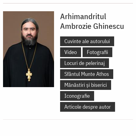
Arhimandritul
Ambrozie Ghinescu
Cuvinte ale autorului
Video
Fotografii
Locuri de pelerinaj
Sfântul Munte Athos
Mănăstiri și biserici
Iconografie
Articole despre autor