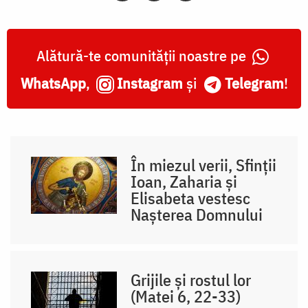
Alătură-te comunității noastre pe
WhatsApp
,
Instagram
și
Telegram
!
În miezul verii, Sfinții
Ioan, Zaharia și
Elisabeta vestesc
Nașterea Domnului
Grijile și rostul lor
(Matei 6, 22-33)