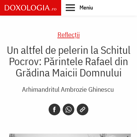
Skip
Meniu
to
main
Main
content
navigation
Reflecții
Un altfel de pelerin la Schitul
Pocrov: Părintele Rafael din
Grădina Maicii Domnului
Arhimandritul Ambrozie Ghinescu