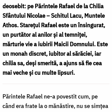
P
la
deosebit: pe Părintele Rafael de la Chilia
P
Schitul
Sfântului Nicolae – Schitul Lacu, Muntele
R
Pocrov:
Athos. Starețul Rafael este un însingurat,
d
Părintele
un purtător al anilor și al temniței,
Rafael
mărturie vie a iubirii Maicii Domnului. Este
M
din
un monah discret, iubitor al sărăciei, iar
Grădina
chilia sa, deși smerită, a ajuns să fie cea
Maicii
mai veche și cu multe lipsuri.
Domnului
Părintele Rafael ne-a povestit cum, pe
când era frate la o mănăstire, nu se simțea