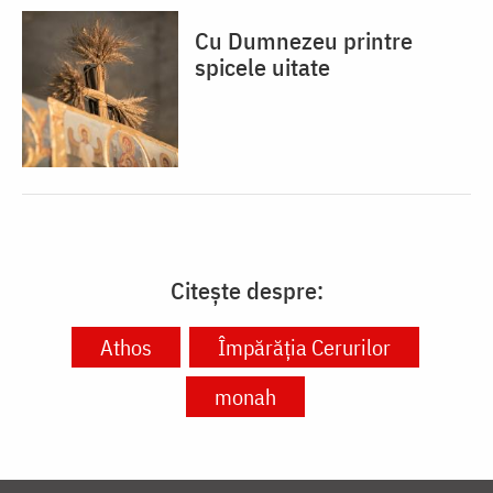
Cu Dumnezeu printre
spicele uitate
Citește despre:
Athos
Împărăția Cerurilor
monah