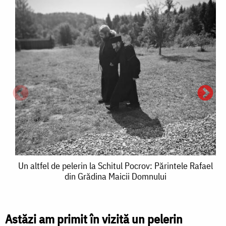
a
Un
Un altfel de pelerin la Schitul Pocrov: Părintele Rafael
p
din Grădina Maicii Domnului
altfel
l
de
S
pelerin
Astăzi am primit în vizită un pelerin