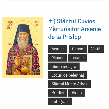
✝) Sfântul Cuvios
Mărturisitor Arsenie
de la Prislop
Acatist
Canon
Viață
Minuni
Icoane
Sfinte moaște
Locuri de pelerinaj
Sfântul Munte Athos
Predici
Video
Fotografii