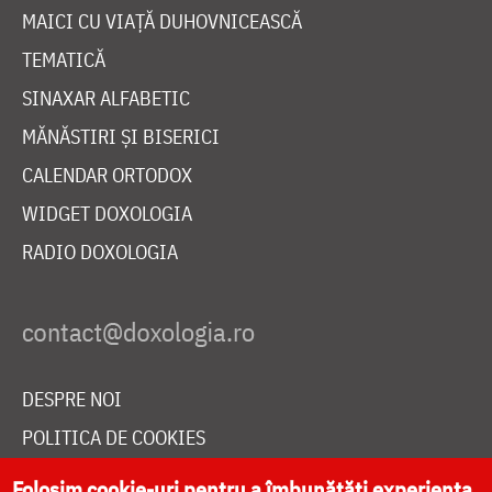
MAICI CU VIAȚĂ DUHOVNICEASCĂ
TEMATICĂ
SINAXAR ALFABETIC
MĂNĂSTIRI ȘI BISERICI
CALENDAR ORTODOX
WIDGET DOXOLOGIA
RADIO DOXOLOGIA
DESPRE NOI
POLITICA DE COOKIES
DONEAZĂ ONLINE PENTRU CATEDRALA NAȚIONALĂ
Folosim cookie-uri pentru a îmbunătăți experiența