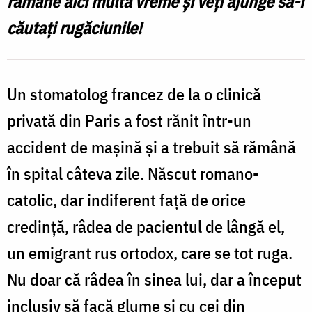
rămâne aici multă vreme și veți ajunge să-i
întâlnirea
căutați rugăciunile!
cu
Sfânta
Xenia
Un stomatolog francez de la o clinică
/
privată din Paris a fost rănit într-un
Foto:
accident de maşină şi a trebuit să rămână
Ștefan
în spital câteva zile. Născut romano-
Cojocariu
catolic, dar indiferent față de orice
credință, râdea de pacientul de lângă el,
un emigrant rus ortodox, care se tot ruga.
Nu doar că râdea în sinea lui, dar a început
inclusiv să facă glume și cu cei din