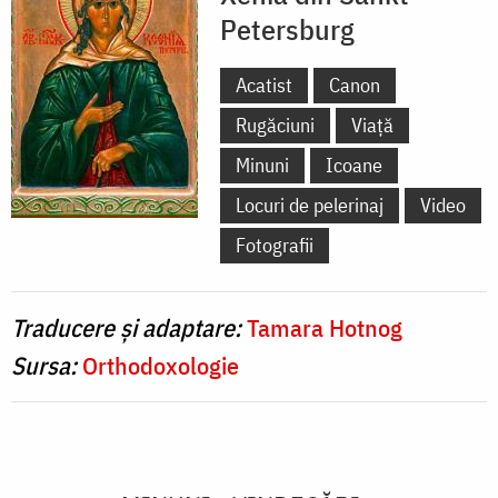
Petersburg
Acatist
Canon
Rugăciuni
Viață
Minuni
Icoane
Locuri de pelerinaj
Video
Fotografii
Traducere și adaptare:
Tamara Hotnog
Sursa:
Orthodoxologie