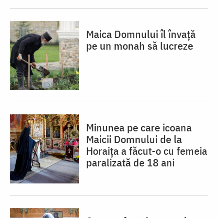
Maica Domnului îl învață
pe un monah să lucreze
Minunea pe care icoana
Maicii Domnului de la
Horaița a făcut-o cu femeia
paralizată de 18 ani