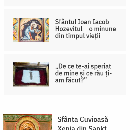
Sfântul Ioan Iacob
Hozevitul – o minune
din timpul vieții
„De ce te-ai speriat
de mine și ce rău ți-
am făcut?”
Sfânta Cuvioasă
Xenia din Sankt