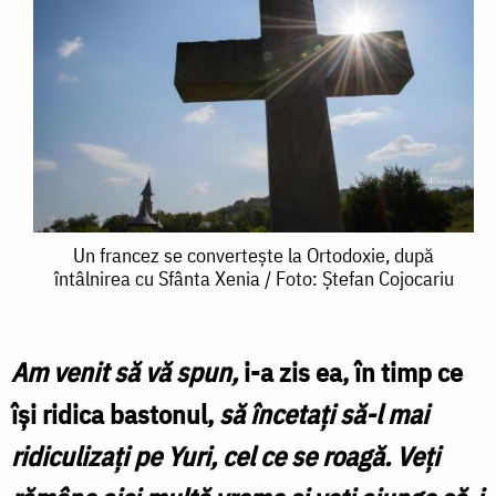
Un
Un francez se convertește la Ortodoxie, după
întâlnirea cu Sfânta Xenia / Foto: Ștefan Cojocariu
francez
se
convertește
Am venit să vă spun,
i-a zis ea, în timp ce
la
îşi ridica bastonul,
să încetaţi să-l mai
Ortodoxie,
ridiculizaţi pe Yuri, cel ce se roagă. Veţi
după