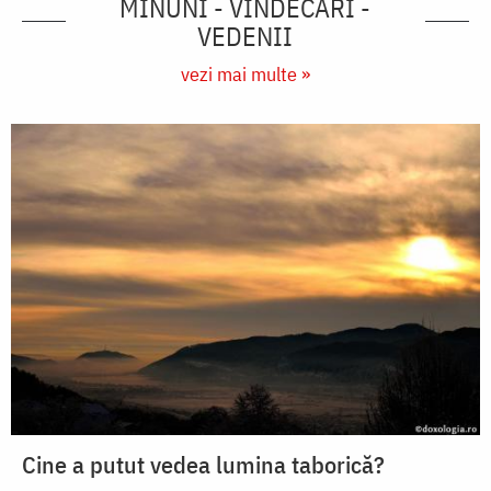
MINUNI - VINDECĂRI -
VEDENII
vezi mai multe »
Cine a putut vedea lumina taborică?