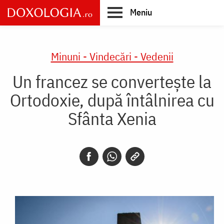
Skip
Meniu
to
main
Main
content
navigation
Minuni - Vindecări - Vedenii
Un francez se convertește la
Ortodoxie, după întâlnirea cu
Sfânta Xenia