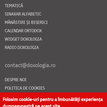
TEMATICĂ
SINAXAR ALFABETIC
MĂNĂSTIRI ȘI BISERICI
CALENDAR ORTODOX
WIDGET DOXOLOGIA
RADIO DOXOLOGIA
DESPRE NOI
POLITICA DE COOKIES
DONEAZĂ ONLINE PENTRU CATEDRALA NAȚIONALĂ
Folosim cookie-uri pentru a îmbunătăți experiența
dumneavoastră pe acest site.