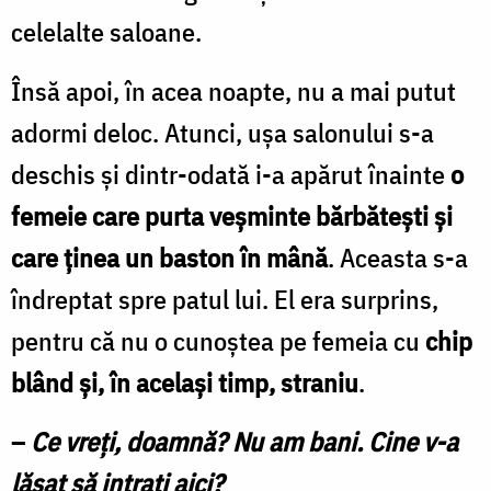
celelalte saloane.
Însă apoi, în acea noapte, nu a mai putut
adormi deloc. Atunci, uşa salonului s-a
deschis şi dintr-odată i-a apărut înainte
o
femeie care purta veşminte bărbăteşti și
care ținea un baston în mână
. Aceasta s-a
îndreptat spre patul lui. El era surprins,
pentru că nu o cunoștea pe femeia cu
chip
blând și, în același timp, straniu
.
–
Ce vreţi, doamnă? Nu am bani. Cine v-a
lăsat să intraţi aici?