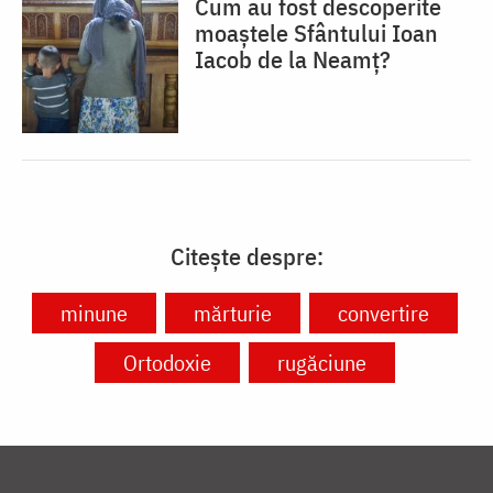
Cum au fost descoperite
moaștele Sfântului Ioan
Iacob de la Neamț?
Citește despre:
minune
mărturie
convertire
Ortodoxie
rugăciune