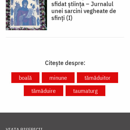
sfidat știința – Jurnalul
unei sarcini vegheate de
sfinți (I)
Citește despre:
boală
minune
tămăduitor
tămăduire
taumaturg
VIAȚA BISERICII