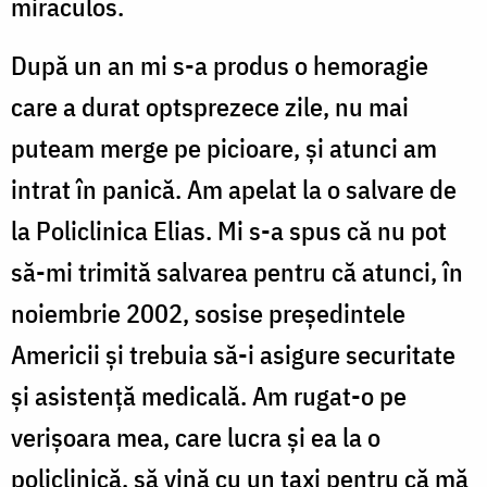
miraculos.
După un an mi s-a produs o hemoragie
care a durat optsprezece zile, nu mai
puteam merge pe picioare, şi atunci am
intrat în panică. Am apelat la o salvare de
la Policlinica Elias. Mi s-a spus că nu pot
să-mi trimită salvarea pentru că atunci, în
noiembrie 2002, sosise preşedintele
Americii şi trebuia să-i asigure securitate
şi asistenţă medicală. Am rugat-o pe
verişoara mea, care lucra şi ea la o
policlinică, să vină cu un taxi pentru că mă