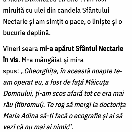
miruită cu ulei din candela Sfântului
Nectarie şi am simţit o pace, o linişte şi o
bucurie deplină.
Vineri seara
mi-a apărut Sfântul Nectarie
în vis
. M-a mângâiat şi mi-a
spus: „
Gheorghiţa, în această noapte te-
am operat eu, a fost de faţă Măicuţa
Domnului, ţi-am scos afară tot ce era mai
rău (fibromul). Te rog să mergi la doctoriţa
Maria Adina să-ţi facă o ecografie şi ai să
vezi că nu mai ai nimic
”.