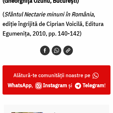
(Gheorghiţa Ozunu, Bucureşti)
(
Sfântul Nectarie minuni în România
,
ediție îngrijită de Ciprian Voicilă, Editura
Egumenița, 2010, pp. 140-142)
Alătură-te comunității noastre pe
WhatsApp
,
Instagram
și
Telegram
!