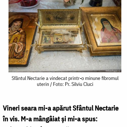
Sfântul
Sfântul Nectarie a vindecat printr-o minune fibromul
uterin / Foto: Pr. Silviu Cluci
Nectarie
a
vindecat
Vineri seara mi-a apărut Sfântul Nectarie
printr-
în vis. M-a mângâiat şi mi-a spus:
o