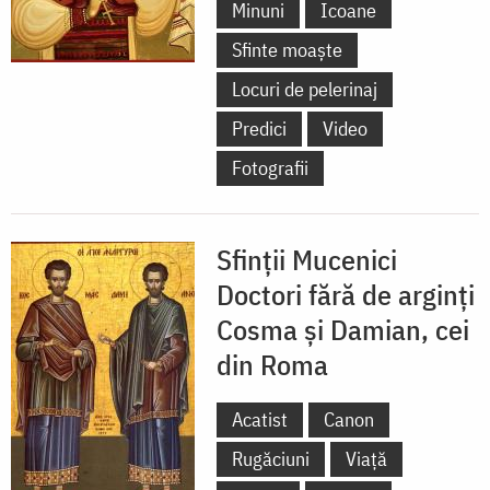
Minuni
Icoane
Sfinte moaște
Locuri de pelerinaj
Predici
Video
Fotografii
Sfinții Mucenici
Doctori fără de arginți
Cosma și Damian, cei
din Roma
Acatist
Canon
Rugăciuni
Viață