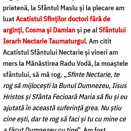
prietenă, la Sfântul Maslu şi la plecare am
luat
Acatistul Sfinţilor doctori fără de
arginţi, Cosma şi Damian
şi pe al
Sfântului
Ierarh Nectarie Taumaturgul
. Am citit
Acatistul Sfântului Nectarie şi vineri am
mers la Mănăstirea Radu Vodă, la moaştele
sfântului, să mă rog. „
Sfinte Nectarie, te
rog să mijloceşti la Bunul Dumnezeu, Iisus
Hristos şi Sfânta Fecioară Maria să fiu şi eu
ajutată în această suferinţă grea. Nu ştiu
cine eşti, dar te rog să faci şi tu cu mine ce
a făcut Dumnezeu cu tine
”. Am fost