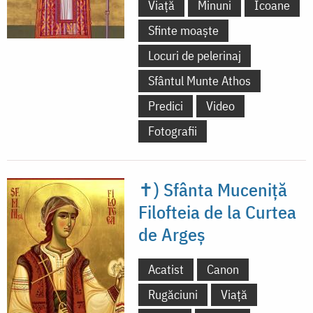
Viață
Minuni
Icoane
Sfinte moaște
Locuri de pelerinaj
Sfântul Munte Athos
Predici
Video
Fotografii
✝) Sfânta Muceniță
Filofteia de la Curtea
de Argeș
Acatist
Canon
Rugăciuni
Viață