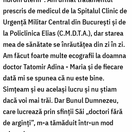
prescris de medicul de la Spitalul Clinic de
Urgenţă Militar Central din Bucureşti şi de
la Policlinica Elias (C.M.D.T.A.), dar starea
mea de sănătate se înrăutăţea din zi în zi.
Am făcut foarte multe ecografii la doamna
doctor Tatomir Adina - Maria şi de fiecare
dată mi se spunea că nu este bine.
Simţeam şi eu acelaşi lucru şi nu ştiam
dacă voi mai trăi. Dar Bunul Dumnezeu,
care lucrează prin sfinţii Săi „doctori fără
de arginţi”, m-a tămăduit într-un mod