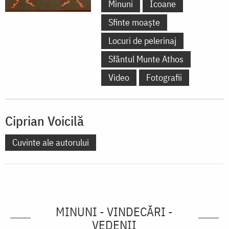
Minuni
Icoane
Sfinte moaște
Locuri de pelerinaj
Sfântul Munte Athos
Video
Fotografii
Ciprian Voicilă
Cuvinte ale autorului
MINUNI - VINDECĂRI -
VEDENII