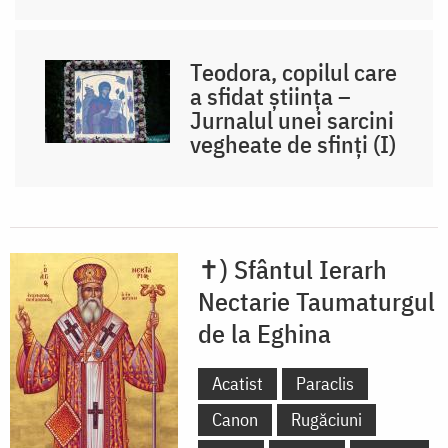
Teodora, copilul care
a sfidat știința –
Jurnalul unei sarcini
vegheate de sfinți (I)
✝) Sfântul Ierarh
Nectarie Taumaturgul
de la Eghina
Acatist
Paraclis
Canon
Rugăciuni