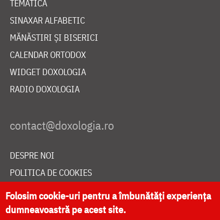
TEMATICĂ
SINAXAR ALFABETIC
MĂNĂSTIRI ȘI BISERICI
CALENDAR ORTODOX
WIDGET DOXOLOGIA
RADIO DOXOLOGIA
DESPRE NOI
POLITICA DE COOKIES
DONEAZĂ ONLINE PENTRU CATEDRALA NAȚIONALĂ
Folosim cookie-uri pentru a îmbunătăți experiența
dumneavoastră pe acest site.