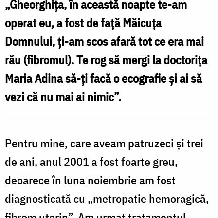
„Gheorghiţa, în această noapte te-am
minune
operat eu, a fost de faţă Măicuţa
fibromul
Domnului, ţi-am scos afară tot ce era mai
uterin
rău (fibromul). Te rog să mergi la doctoriţa
/
Maria Adina să-ţi facă o ecografie şi ai să
Foto:
vezi că nu mai ai nimic”.
Pr.
Silviu
Cluci
Pentru mine, care aveam patruzeci şi trei
de ani, anul 2001 a fost foarte greu,
deoarece în luna noiembrie am fost
diagnosticată cu „metropatie hemoragică,
fibrom uterin”. Am urmat tratamentul