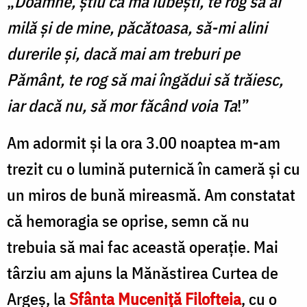
„
Doamne, ştiu că mă iubeşti, te rog să ai
milă şi de mine, păcătoasa, să-mi alini
durerile şi, dacă mai am treburi pe
Pământ, te rog să mai îngădui să trăiesc,
iar dacă nu, să mor făcând voia Ta
!”
Am adormit şi la ora 3.00 noaptea m-am
trezit cu o lumină puternică în cameră şi cu
un miros de bună mireasmă. Am constatat
că hemoragia se oprise, semn că nu
trebuia să mai fac această operaţie. Mai
târziu am ajuns la Mănăstirea Curtea de
Argeş, la
Sfânta Muceniţă Filofteia
, cu o