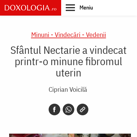
Skip
Meniu
to
main
Main
content
navigation
Minuni - Vindecări - Vedenii
Sfântul Nectarie a vindecat
printr-o minune fibromul
uterin
Ciprian Voicilă