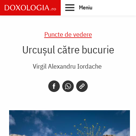
Skip
Meniu
to
main
Main
content
navigation
Puncte de vedere
Urcușul către bucurie
Virgil Alexandru Iordache