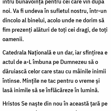
întru bunăvoință pentru cei care vin după
noi. Va fi undeva în sufletul nostru, într-un
dincolo al binelui, acolo unde ne dorim să
fim prezenți alături de toți cei dragi, de toți
oamenii.
Catedrala Națională e un dar, iar sfințirea e
actul de a-L îmbuna pe Dumnezeu să o
dăruiască celor care stau cu mâinile inimii
întinse. Mințile ne tac pentru o vreme și
lasă inimile să se înflăcăreze în lumină.
Hristos Se naște din nou în această țară pe