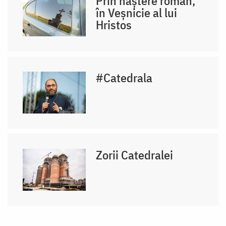
Prin naştere român,
în Veşnicie al lui
Hristos
#Catedrala
Zorii Catedralei