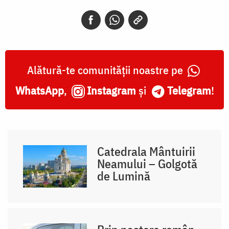
Alătură-te comunității noastre pe
WhatsApp
,
Instagram
și
Telegram
!
Catedrala Mântuirii
Neamului – Golgotă
de Lumină