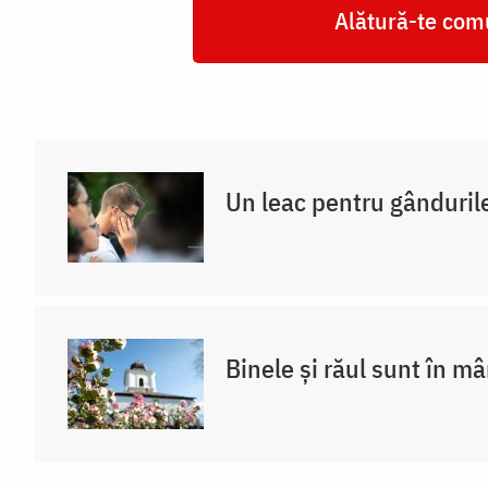
Alătură-te comu
Un leac pentru gânduril
Binele și răul sunt în m