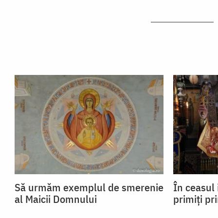
Să urmăm exemplul de smerenie
În ceasul 
al Maicii Domnului
primiți pr