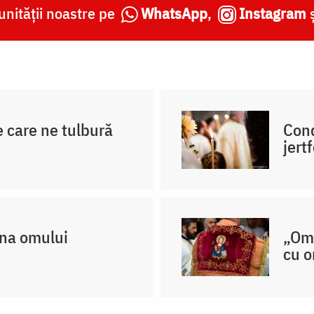
nității noastre pe
WhatsApp
,
Instagram
e care ne tulbură
Cond
jertf
âna omului
„Om
cu 