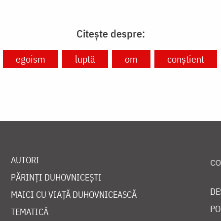
Citește despre:
egoism
luptă
om
conștient
AUTORI
PĂRINȚI DUHOVNICEȘTI
DE
MAICI CU VIAȚĂ DUHOVNICEASCĂ
PO
TEMATICĂ