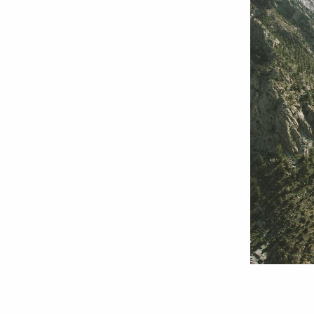
Vârful
aisbergului