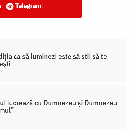
și
Telegram
!
iția ca să luminezi este să știi să te
ești
ul lucrează cu Dumnezeu și Dumnezeu
omul”