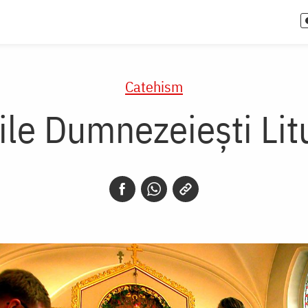
Catehism
ile Dumnezeieşti Litu