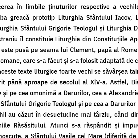
erea în limbile ţinuturilor respective a vechil
a greacă prototip Liturghia Sfântului Iacov, L
urghia Sfântului Grigorie Teologul şi Liturghia D
raniu îl constituie Liturghia din Constituţiile A
 este pusă pe seama lui Clement, papă al Romei, 
romane, care s-a făcut şi s-a folosit adaptată de 
 aceste texte liturgice foarte vechi se săvârşea ta
it până aproape de secolul al XlV-a. Astfel, Bi
v şi pe cea omonimă a Darurilor, cea a Alexandriei
 Sfântului Grigorie Teologul şi pe cea a Darurilo
ii au căzut în desuetudine mai târziu, când din
hiile Răsăsitului. Atunci s-a răspândit şi impus
unoscute, a Sfântului Vasile cel Mare (diferită d