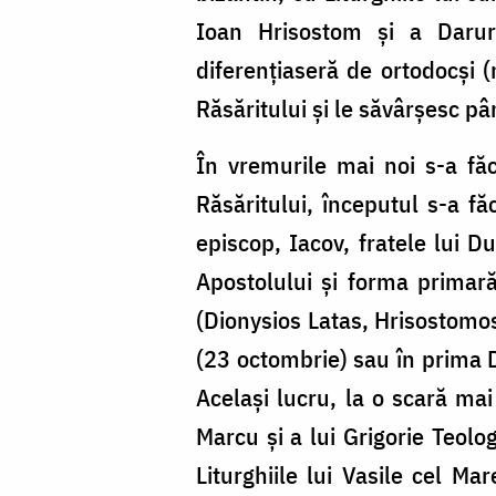
Ioan Hrisostom şi a Daruri
diferenţiaseră de ortodocşi (me
Răsăritului şi le săvârşesc pân
În vremurile mai noi s-a făc
Răsăritului, începutul s-a fă
episcop, Iacov, fratele lui 
Apostolului şi forma primară,
(Dionysios Latas, Hrisostomos
(23 octombrie) sau în prima 
Acelaşi lucru, la o scară mai
Marcu şi a lui Grigorie Teolo
Liturghiile lui Vasile cel Ma