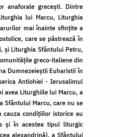
or anaforale greceşti. Dintre
iturghia lui Marcu, Liturghia
arurilor mai înainte sfinţite a
postolice, care se păstrează în
şi Liturghia Sfântului Petru,
comunităţile greco-italiene din
ina Dumnezeieştii Euharistii în
serica Antiohiei - Ierusalimul
 avea Liturghiile lui Marcu, a
r a Sfântului Marcu, care nu se
 cauza condiţiilor istorice au
 şi în acestea tipul liturgic
e cea alexandrină), a Sfântului