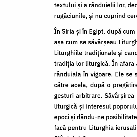
textului şi a rânduielii lor, 
rugăciunile, şi nu cuprind cer
În Siria şi în Egipt, după cum
aşa cum se săvârşeau Liturghi
Liturghiile tradiţionale şi can
tradiţia lor liturgică. În afar
rânduiala în vigoare. Ele se
către acela, după o pregătire
gesturi arbitrare. Săvârşirea
liturgică şi interesul poporu
epoci şi dându-ne posibilitat
facă pentru Liturghia ierusal