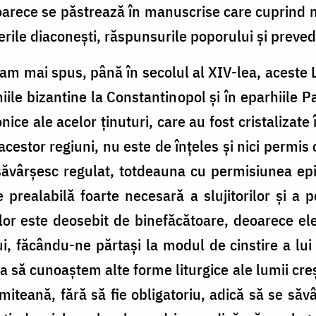
deoarece se păstrează în manuscrise care cuprind n
erile diaconeşti, răspunsurile poporului şi prevede
 am mai spus, până în secolul al XIV-lea, aceste 
ile bizantine la Constantinopol şi în eparhiile P
onice ale acelor ţinuturi, care au fost cristalizat
a acestor regiuni, nu este de înţeles şi nici permi
 săvârşesc regulat, totdeauna cu permisiunea epi
 prealabilă foarte necesară a slujitorilor şi a p
 lor este deosebit de binefăcătoare, deoarece ele
lui, făcându-ne părtaşi la modul de cinstire a lui
ea să cunoaştem alte forme liturgice ale lumii cre
imiteană, fără să fie obligatoriu, adică să se s