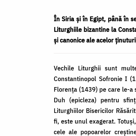
Liturghii
În Siria şi în Egipt, până în
Liturghiile bizantine la Const
şi canonice ale acelor ţinuturi
Vechile Liturghii sunt mult
Constantinopol Sofronie I (1
Florenţa (1439) pe care le-a s
Duh (epicleza) pentru sfinţ
Liturghiilor Bisericilor Răsă
fi, este unul exagerat. Totuşi,
cele ale popoarelor creştin