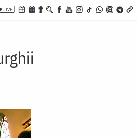
LIVE
07
rghii