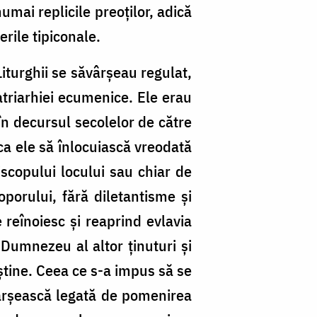
umai replicile preoţilor, adică
rile tipiconale.
Liturghii se săvârşeau regulat,
atriarhiei ecumenice. Ele erau
e în decursul secolelor de către
s ca ele să înlocuiască vreodată
scopului locului sau chiar de
oporului, fără diletantisme şi
 reînoiesc şi reaprind evlavia
 Dumnezeu al altor ţinuturi şi
ştine. Ceea ce s-a impus să se
ăvârşească legată de pomenirea