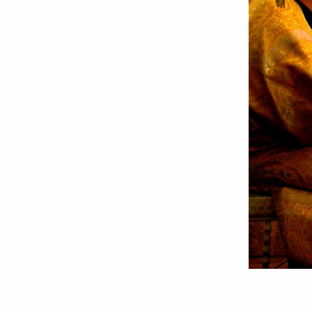
Vechile
Dumnezeieşti