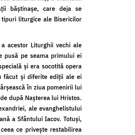
ţii băştinaşe, care deja se
tipuri liturgice ale Bisericilor
a acestor Liturghii vechi ale
este pusă pe seama primului ei
pecială şi era socotită opera
ăcut şi diferite ediţii ale ei
ârşească în ziua pomenirii lui
de după Naşterea lui Hristos.
exandriei, ale evanghelistului
ană a Sfântului Iacov. Totuşi,
 ceea ce priveşte restabilirea