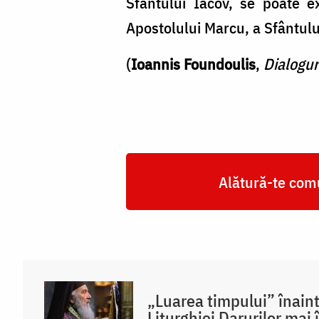
Sfântului Iacov, se poate 
Apostolului Marcu, a Sfântului
(
Ioannis Foundoulis
,
Dialoguri
Alătură-te comu
„Luarea timpului” înain
Liturghiei Darurilor mai 