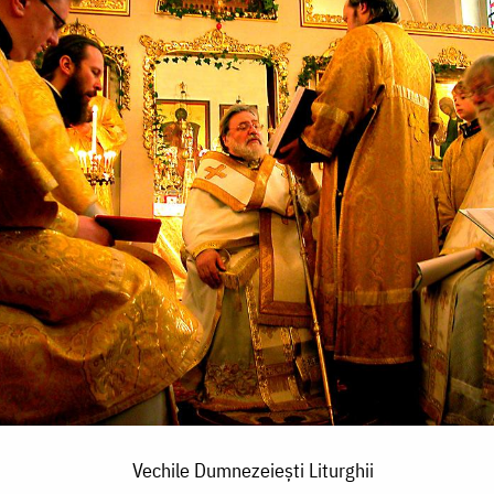
Vechile Dumnezeieşti Liturghii