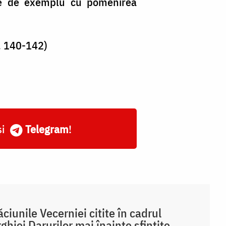
ege de exemplu cu pomenirea
p. 140-142)
și
Telegram
!
ciunile Vecerniei citite în cadrul
rghiei Darurilor mai înainte sfințite