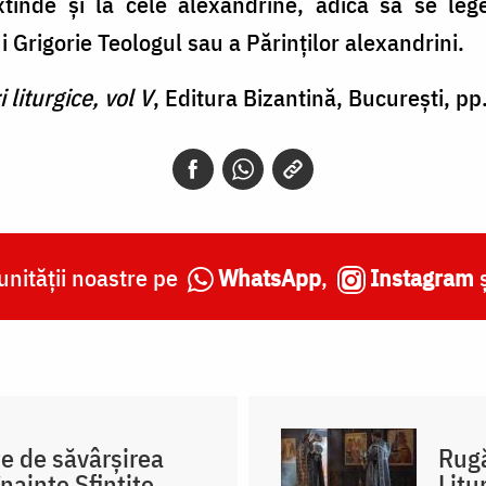
extinde şi la cele alexandrine, adică să se l
 Grigorie Teologul sau a Părinţilor alexandrini.
 liturgice, vol V
, Editura Bizantină, București, p
nității noastre pe
WhatsApp
,
Instagram
te de săvârșirea
Rugă
înainte Sfințite
Litu