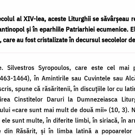
 secolul al XIV-lea, aceste Liturghii se săvârşeau
antinopol şi în eparhiile Patriarhiei ecumenice. El
, care au fost cristalizate în decursul secolelor de 
e. Silvestros Syropoulos, care este cel mai p
463-1464), în Amintirile sau Cuvintele sau Alc
cris, spune că răsăritenii, în discuţiile lor cu lat
irea Cinstitelor Daruri la Dumnezeiasca Litur
ritului «care sunt mai mult de două mii» (10, 3).
 ele sunt multe, în diferite limbi, în siriacă, în 
e din Răsărit, şi în limba latină a popoarelor