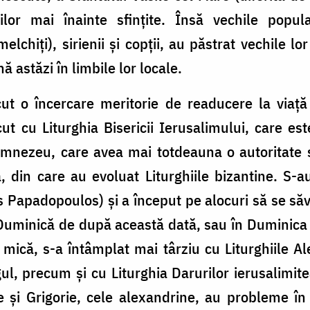
lor mai înainte sfinţite. Însă vechile popula
lchiţi), sirienii şi copţii, au păstrat vechile lor 
ă astăzi în limbile lor locale.
ut o încercare meritorie de readucere la viaţă 
cut cu Liturghia Bisericii Ierusalimului, care 
Dumnezeu, care avea mai totdeauna o autoritate s
 din care au evoluat Liturghiile bizantine. S-au f
 Papadopoulos) şi a început pe alocuri să se săv
Duminică de după această dată, sau în Duminica 
 mică, s-a întâmplat mai târziu cu Liturghiile Al
gul, precum şi cu Liturghia Darurilor ierusalimite
re şi Grigorie, cele alexandrine, au probleme în