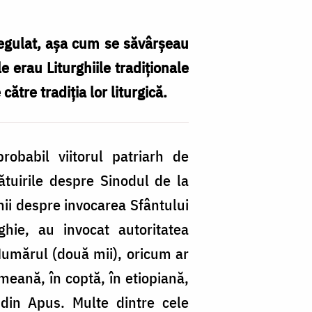
 regulat, aşa cum se săvârşeau
e erau Liturghiile tradiţionale
către tradiţia lor liturgică.
robabil viitorul patriarh de
ătuirile despre Sinodul de la
inii despre invocarea Sfântului
ghie, au invocat autoritatea
 Numărul (două mii), oricum ar
armeană, în coptă, în etiopiană,
 din Apus. Multe dintre cele