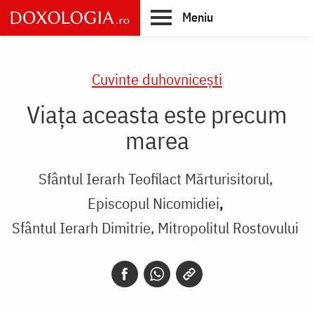
Skip
Meniu
to
main
Main
content
navigation
Cuvinte duhovnicești
Viața aceasta este precum
marea
Sfântul Ierarh Teofilact Mărturisitorul,
Episcopul Nicomidiei
Sfântul Ierarh Dimitrie, Mitropolitul Rostovului