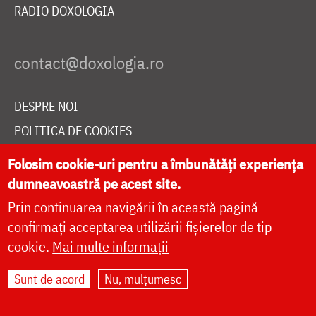
RADIO DOXOLOGIA
DESPRE NOI
POLITICA DE COOKIES
DONEAZĂ ONLINE PENTRU CATEDRALA NAȚIONALĂ
Folosim cookie-uri pentru a îmbunătăți experiența
dumneavoastră pe acest site.
Prin continuarea navigării în această pagină
LIVE
confirmați acceptarea utilizării fișierelor de tip
cookie.
Mai multe informații
Site dezvoltat de
DOXOLOGIA MEDIA
,
Sunt de acord
Nu, mulțumesc
Arhiepiscopia Iașilor | ©
doxologia.ro