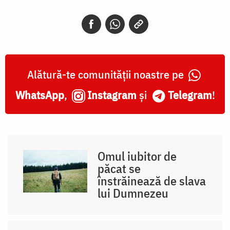
Alătură-te comunității noastre pe
WhatsApp
,
Instagram
și
Telegram
!
Omul iubitor de
păcat se
înstrăinează de slava
lui Dumnezeu