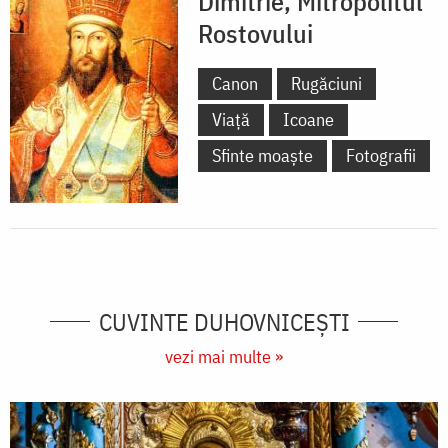
Dimitrie, Mitropolitul
Rostovului
Canon
Rugăciuni
Viață
Icoane
Sfinte moaște
Fotografii
CUVINTE DUHOVNICEȘTI
vezi mai multe »