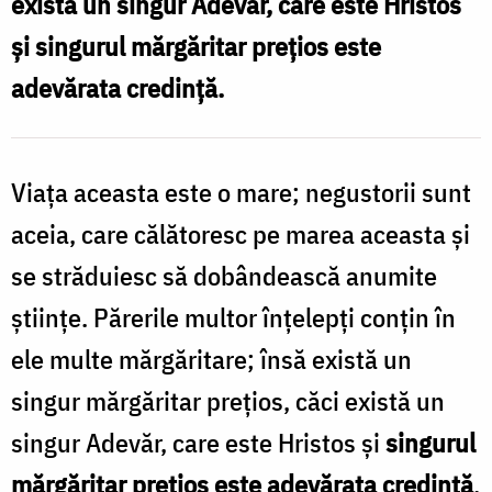
există un singur Adevăr, care este Hristos
/
și singurul mărgăritar prețios este
Foto:
adevărata credință.
Oana
Nechifor
Viața aceasta este o mare; negustorii sunt
aceia, care călătoresc pe marea aceasta și
se străduiesc să dobândească anumite
științe. Părerile multor înțelepți conțin în
ele multe mărgăritare; însă există un
singur mărgăritar prețios, căci există un
singur Adevăr, care este Hristos și
singurul
mărgăritar prețios este adevărata credință
.