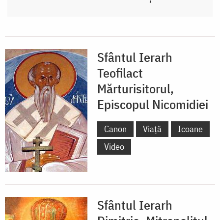
Sfântul Ierarh
Teofilact
Mărturisitorul,
Episcopul Nicomidiei
Canon
Viață
Icoane
Video
Sfântul Ierarh