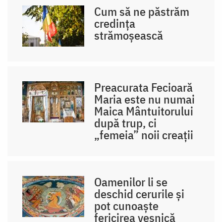
Cum să ne păstrăm
credința
strămoșească
Preacurata Fecioară
Maria este nu numai
Maica Mântuitorului
după trup, ci
„femeia” noii creații
Oamenilor li se
deschid cerurile și
pot cunoaște
fericirea veșnică