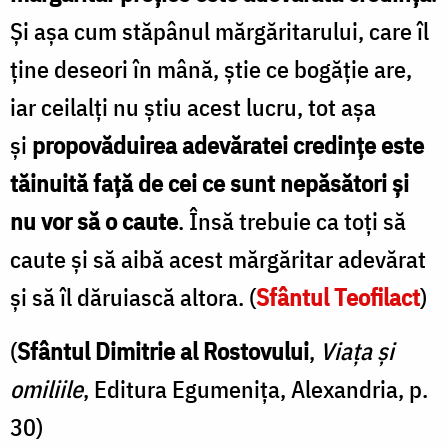
Și așa cum stăpânul mărgăritarului, care îl
ține deseori în mână, știe ce bogăție are,
iar ceilalți nu știu acest lucru, tot așa
și
propovăduirea adevăratei credințe este
tăinuită față de cei ce sunt nepăsători și
nu vor să o caute
. Însă trebuie ca toți să
caute și să aibă acest mărgăritar adevărat
și să îl dăruiască altora. (
Sfântul Teofilact
)
(
Sfântul Dimitrie al Rostovului
,
Viața și
omiliile
, Editura Egumenița, Alexandria, p.
30)