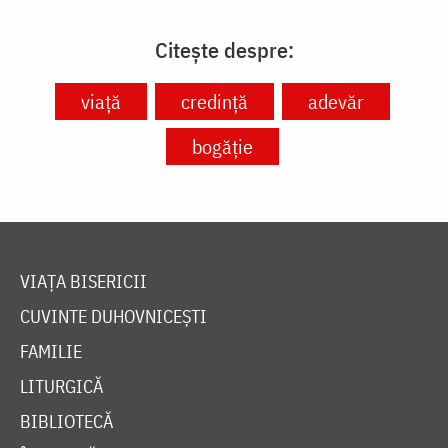
Citește despre:
viață
credință
adevăr
bogăție
VIAȚA BISERICII
CUVINTE DUHOVNICEȘTI
FAMILIE
LITURGICĂ
BIBLIOTECĂ