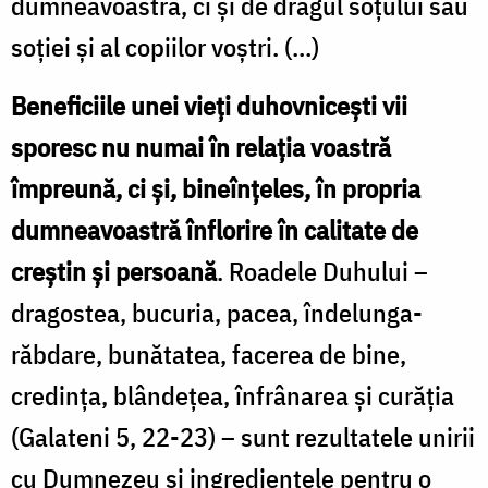
dumneavoastră, ci și de dragul soțului sau
soției și al copiilor voștri. (…)
Beneficiile unei vieţi duhovniceşti vii
sporesc nu numai în relaţia voastră
împreună, ci şi, bineînţeles, în propria
dumneavoastră înflorire în calitate de
creştin şi persoană
. Roadele Duhului –
dragostea, bucuria, pacea, îndelunga-
răbdare, bunătatea, facerea de bine,
credinţa, blândeţea, înfrânarea şi curăţia
(Galateni 5, 22-23) – sunt rezultatele unirii
cu Dumnezeu şi ingredientele pentru o