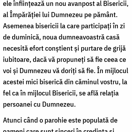
ele înființează un nou avanpost al Bisericii,
/
al Împărăției lui Dumnezeu pe pământ.
Foto:
Asemenea bisericii la care participați în zi
Oana
de duminică, noua dumneavoastră casă
Nechifor
necesită efort conștient și purtare de grijă
iubitoare, dacă vă propuneți să fie ceea ce
voi și Dumnezeu vă doriți să fie. În mijlocul
acestei mici biserică din căminul vostru, la
fel ca în mijlocul Bisericii, se află relația
persoanei cu Dumnezeu.
Atunci când o parohie este populată de
oameni care sunt sinceri în credința și