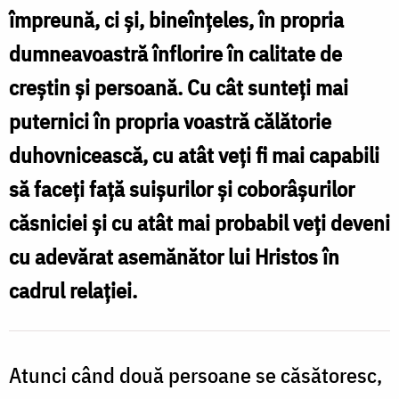
împreună, ci şi, bineînţeles, în propria
pace
dumneavoastră înflorire în calitate de
și
creştin şi persoană. Cu cât sunteţi mai
bucurie
atât
puternici în propria voastră călătorie
în
duhovnicească, cu atât veţi fi mai capabili
viața
să faceţi faţă suişurilor şi coborâşurilor
personală,
căsniciei şi cu atât mai probabil veţi deveni
cât
cu adevărat asemănător lui Hristos în
și
cadrul relaţiei.
în
viața
de
Atunci când două persoane se căsătoresc,
familie