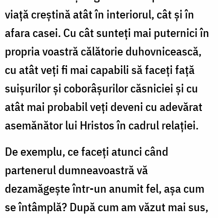
viaţă creştină atât în interiorul, cât şi în
afara casei. Cu cât sunteţi mai puternici în
propria voastră călătorie duhovnicească,
cu atât veţi fi mai capabili să faceţi faţă
suişurilor şi coborâşurilor căsniciei şi cu
atât mai probabil veţi deveni cu adevărat
asemănător lui Hristos în cadrul relaţiei.
De exemplu, ce faceţi atunci când
partenerul dumneavoastră vă
dezamăgeşte într-un anumit fel, aşa cum
se întâmplă? După cum am văzut mai sus,