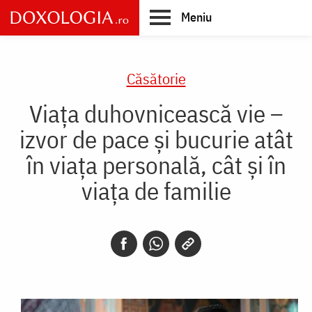
Skip
Meniu
to
main
Main
content
navigation
Căsătorie
Viața duhovnicească vie –
izvor de pace și bucurie atât
în viața personală, cât și în
viața de familie