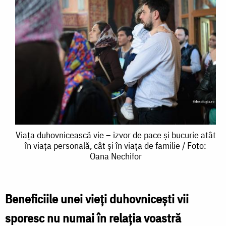
Viața
Viața duhovnicească vie – izvor de pace și bucurie atât
în viața personală, cât și în viața de familie / Foto:
duhovnicească
Oana Nechifor
vie
–
Beneficiile unei vieţi duhovniceşti vii
izvor
sporesc nu numai în relaţia voastră
de