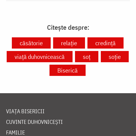
Citește despre:
căsătorie
relație
credință
viață duhovnicească
soț
soție
Biserică
VIAȚA BISERICII
CUVINTE DUHOVNICEȘTI
FAMILIE