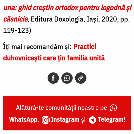
una: ghid creștin ortodox pentru logodnă și
căsnicie
, Editura Doxologia, Iași, 2020, pp.
119-123)
Îți mai recomandăm și:
Practici
duhovnicești care țin familia unită
Alătură-te comunității noastre pe
WhatsApp
,
Instagram
și
Telegram
!