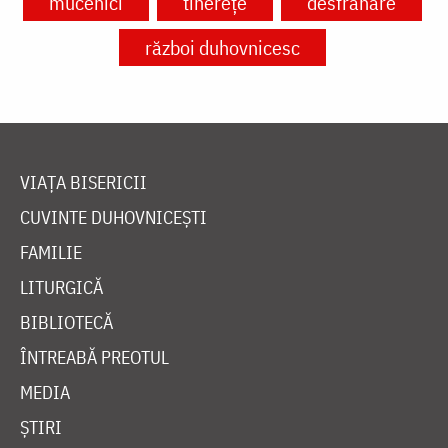
mucenici
tinerețe
desfrânare
război duhovnicesc
VIAȚA BISERICII
CUVINTE DUHOVNICEȘTI
FAMILIE
LITURGICĂ
BIBLIOTECĂ
ÎNTREABĂ PREOTUL
MEDIA
ȘTIRI