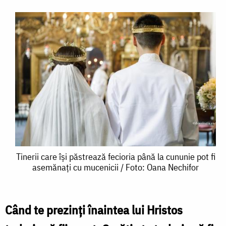
Tinerii
Tinerii care își păstrează fecioria până la cununie pot fi
asemănați cu mucenicii / Foto: Oana Nechifor
care
își
păstrează
Când te prezinți înaintea lui Hristos
fecioria