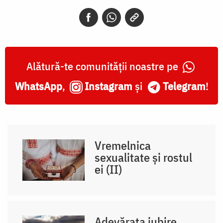
Alătură-te comunității noastre pe
WhatsApp
,
Instagram
și
Telegram
!
Vremelnica
sexualitate și rostul
ei (II)
Adevărata iubire