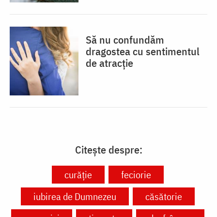
Să nu confundăm
dragostea cu sentimentul
de atracție
Citește despre:
curăție
feciorie
iubirea de Dumnezeu
căsătorie