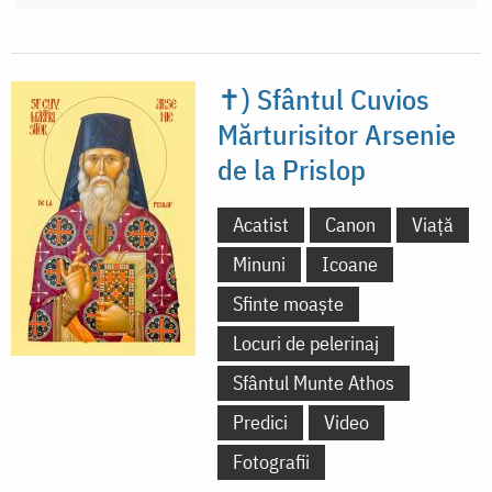
✝) Sfântul Cuvios
Mărturisitor Arsenie
de la Prislop
Acatist
Canon
Viață
Minuni
Icoane
Sfinte moaște
Locuri de pelerinaj
Sfântul Munte Athos
Predici
Video
Fotografii