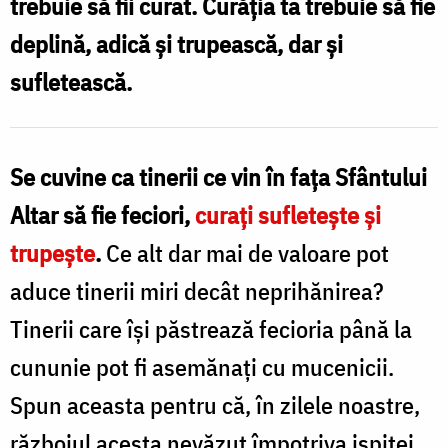
trebuie să fii curat. Curăția ta trebuie să fie
până
deplină, adică și trupească, dar și
la
sufletească.
cununie
pot
fi
Se cuvine ca tinerii ce vin în fața Sfântului
asemănați
Altar să fie feciori,
curați sufletește și
cu
trupește
.
Ce alt dar mai de valoare pot
mucenicii
aduce tinerii miri decât neprihănirea?
/
Tinerii care își păstrează fecioria până la
Foto:
cununie pot fi asemănați cu mucenicii.
Oana
Spun aceasta pentru că, în zilele noastre,
Nechifor
războiul acesta nevăzut împotriva ispitei