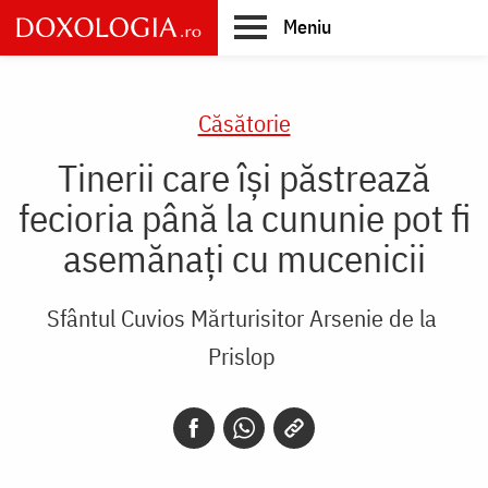
Skip
Meniu
to
main
Main
content
navigation
Căsătorie
Tinerii care își păstrează
fecioria până la cununie pot fi
asemănați cu mucenicii
Sfântul Cuvios Mărturisitor Arsenie de la
Prislop