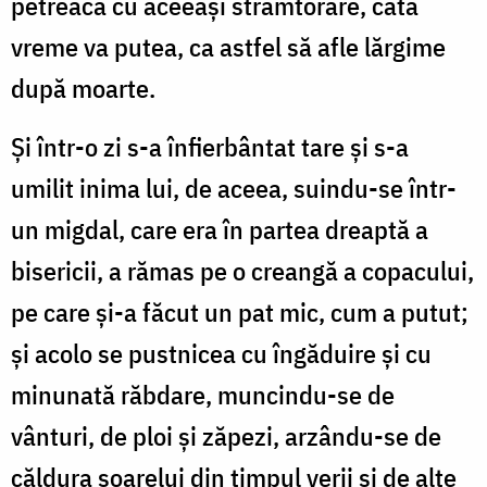
petreacă cu aceeași strâmtorare, câtă
vreme va putea, ca astfel să afle lărgime
după moarte.
Și într-o zi s-a înfierbântat tare și s-a
umilit inima lui, de aceea, suindu-se într-
un migdal, care era în partea dreaptă a
bisericii, a rămas pe o creangă a copacului,
pe care și-a făcut un pat mic, cum a putut;
și acolo se pustnicea cu îngăduire și cu
minunată răbdare, muncindu-se de
vânturi, de ploi și zăpezi, arzându-se de
căldura soarelui din timpul verii și de alte