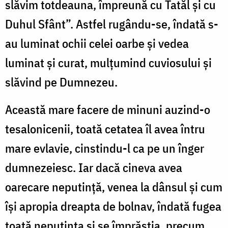
slăvim totdeauna, împreună cu Tatăl și cu
Duhul Sfânt”. Astfel rugându-se, îndată s-
au luminat ochii celei oarbe și vedea
luminat și curat, mulțumind cuviosului și
slăvind pe Dumnezeu.
Această mare facere de minuni auzind-o
tesalonicenii, toată cetatea îl avea întru
mare evlavie, cinstindu-l ca pe un înger
dumne­zeiesc. Iar dacă cineva avea
oarecare neputință, venea la dânsul și cum
își apropia dreapta de bolnav, îndată fugea
toată neputința și se împrăștia, precum