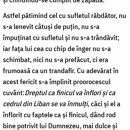
Astfel pătimind cel cu sufletul răbdător, nu
s-a lenevit câtuși de puțin, nu s-a
împuținat cu sufletul și nu s-a trândăvit;
iar fața lui cea cu chip de înger nu s-a
schimbat, nici nu s-a prefăcut, ci era
frumoasă ca un trandafir. Cu adevărat în
acest fericit s-a împlinit proorocescul
cuvânt:
Dreptul ca finicul va înflori și ca
cedrul din Liban se va înmulți
, căci și el a
înflorit cu faptele ca și finicul, dând rod
bine potrivit lui Dumnezeu, mai dulce și