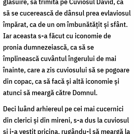
glăsuire, să trimită pe Cuviosul David, ca
să se cucerească de dânsul prea evlaviosul
împărat, ca de un om îmbu­nătățit și sfânt.
Iar aceasta s-a făcut cu iconomie de
pronia dumnezeiască, ca să se
împlinească cuvântul îngerului de mai
înainte, care a zis cuviosului să se pogoare
din copac, ca să facă și altă iconomie și
atunci să meargă către Domnul.
Deci luând arhiereul pe cei mai cucernici
din clerici și din mireni, s-a dus la cuviosul
și i-a vestit pricina, rugându-l să meargă la