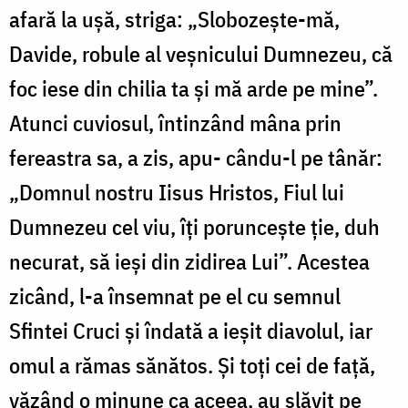
afară la ușă, striga: „Slobozește-mă,
Davide, robule al veșnicului Dumnezeu, că
foc iese din chilia ta și mă arde pe mine”.
Atunci cuviosul, întinzând mâna prin
fereastra sa, a zis, apu- cându-l pe tânăr:
„Domnul nostru Iisus Hristos, Fiul lui
Dumnezeu cel viu, îți poruncește ție, duh
necurat, să ieși din zidirea Lui”. Acestea
zicând, l-a însemnat pe el cu semnul
Sfintei Cruci și îndată a ieșit diavolul, iar
omul a rămas sănătos. Și toți cei de față,
văzând o minune ca aceea, au slăvit pe