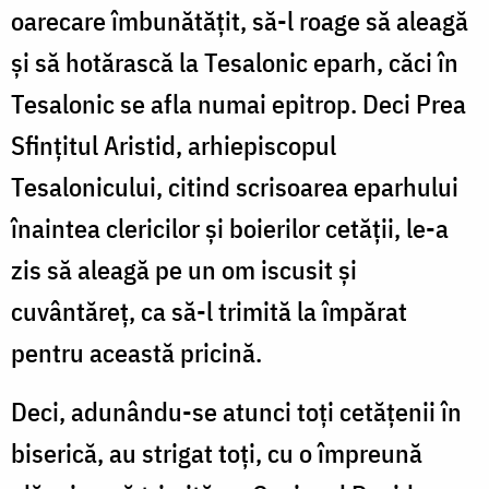
oarecare îmbunătățit, să-l roage să aleagă
și să hotărască la Tesalonic eparh, căci în
Tesalonic se afla numai epitrop. Deci Prea
Sfințitul Aristid, arhiepiscopul
Tesalonicului, citind scrisoarea eparhului
înaintea clericilor și boierilor cetății, le-a
zis să aleagă pe un om iscusit și
cuvântăreț, ca să-l trimită la împărat
pentru această pricină.
Deci, adunându-se atunci toți cetățenii în
biserică, au strigat toți, cu o împreună