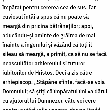
împărat pentru cererea cea de sus. Iar
cuviosul întâi a spus că nu poate să
meargă din pricina bătrâneților; apoi,
aducându-și aminte de grăirea de mai
înainte a îngerului și văzând că toți îl
sileau să meargă, a primit, ca să nu se facă
neascultător arhiereului și tuturor
iubitorilor de Hristos. Deci a zis către
arhiepiscop: „Stăpâne sfinte, facă-se voia
Domnului; să știți că împăratul îmi va dărui
cu ajutorul lui Dumnezeu câte voi cere
pentru rugăciunile voastre, dar pe David