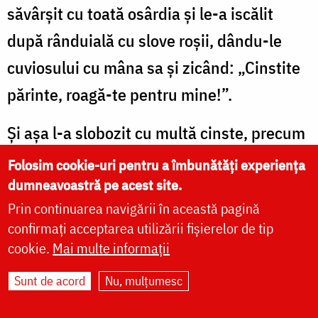
săvârșit cu toată osârdia și le-a iscălit
după rânduială cu slove roșii, dându-le
cuviosului cu mâna sa și zicând: „Cinstite
părinte, roagă-te pentru mine!”.
Și așa l-a slobozit cu multă cinste, precum
se cuvenea. Iar el a plecat către Tesalonic,
Folosim cookie-uri pentru a îmbunătăți experiența
dumneavoastră pe acest site.
însă, precum a proorocit, n-a ajuns până la
Prin continuarea navigării în această pagină
cetate, ci, când era în dreptul farului, a zis
confirmați acceptarea utilizării fișierelor de tip
ucenicilor săi acestea: „Fiii mei, a sosit
cookie.
Mai multe informații
vremea sfârșitului meu! Să îngropați
Sunt de acord
Nu, mulțumesc
moaștele mele în mănăstirea unde locuiam