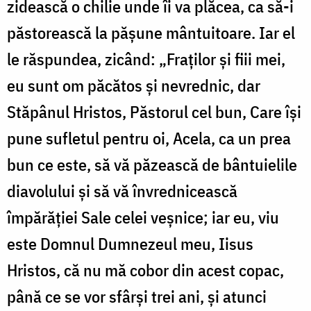
zidească o chilie unde îi va plăcea, ca să-i
păstorească la pășune mântuitoare. Iar el
le răspundea, zicând: „Fraților și fiii mei,
eu sunt om păcătos și nevrednic, dar
Stăpânul Hristos, Păstorul cel bun, Care își
pune sufletul pentru oi, Acela, ca un prea
bun ce este, să vă păzească de bântuielile
diavolului și să vă învrednicească
împărăției Sale celei veșnice; iar eu, viu
este Domnul Dumnezeul meu, Iisus
Hristos, că nu mă cobor din acest copac,
până ce se vor sfârși trei ani, și atunci