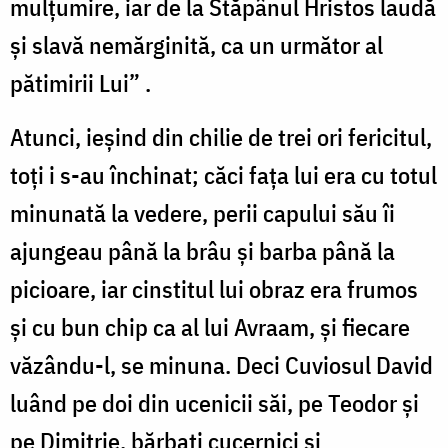
mulțumire, iar de la Stăpânul Hristos laudă
și slavă nemărginită, ca un următor al
pătimirii Lui” .
Atunci, ieșind din chilie de trei ori fericitul,
toți i s-au închinat; căci fața lui era cu totul
minunată la vedere, perii capului său îi
ajungeau până la brâu și barba până la
picioare, iar cinstitul lui obraz era frumos
și cu bun chip ca al lui Avraam, și fiecare
văzându-l, se minuna. Deci Cuviosul David
luând pe doi din ucenicii săi, pe Teodor și
pe Dimitrie, bărbați cucernici și