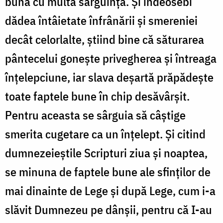
bună cu multă sârguință. Și îndeosebi
dădea întâietate înfrânării și smereniei
decât celorlalte, știind bine că săturarea
pântecelui gonește privegherea și întreaga
înțelepciune, iar slava deșartă prăpădește
toate faptele bune în chip desăvârșit.
Pentru aceasta se sârguia să câștige
smerita cugetare ca un înțelept. Și citind
dumnezeieștile Scripturi ziua și noaptea,
se minuna de faptele bune ale sfinților de
mai dinainte de Lege și după Lege, cum i-a
slăvit Dumnezeu pe dânșii, pentru că I-au