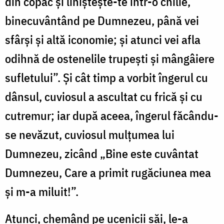
din copac și liniștește-te într-o chilie,
binecuvântând pe Dumnezeu, până vei
sfârși și altă iconomie; și atunci vei afla
odihnă de ostenelile trupești și mângâiere
sufletului”. Și cât timp a vorbit îngerul cu
dânsul, cuviosul a ascultat cu frică și cu
cutremur; iar după aceea, îngerul făcându-
se nevăzut, cuviosul mulțumea lui
Dumnezeu, zicând „Bine este cuvântat
Dumnezeu, Care a primit rugăciunea mea
și m-a miluit!”.
Atunci, chemând pe ucenicii săi, le-a