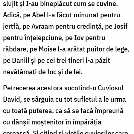
slujit și I-au bineplăcut cum se cuvine.
Adică, pe Abel l-a făcut minunat pentru
jertfă, pe Avraam pentru credință, pe Iosif
pentru înțelepciune, pe Iov pentru
răbdare, pe Moise l-a arătat puitor de lege,
pe Daniil și pe cei trei tineri i-a păzit
nevătămați de foc și de lei.
Petrecerea acestora socotind-o Cuviosul
David, se sârguia cu tot sufletul a le urma
cu toată puterea, ca să se facă împreună
cu dânșii moștenitor în împărăția
cerească. Și citind și viețile cuvioșilor care