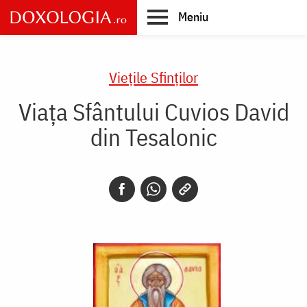
Skip
Meniu
to
main
Main
content
navigation
Vieţile Sfinţilor
Viața Sfântului Cuvios David
din Tesalonic