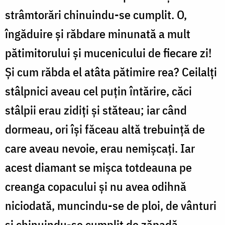
strâmtorări chinuindu-se cumplit. O,
îngăduire și răbdare minunată a mult
pătimitorului și mucenicului de fiecare zi!
Și cum răbda el atâta pătimire rea? Ceilalți
stâlpnici aveau cel puțin întărire, căci
stâlpii erau zidiți și stăteau; iar când
dormeau, ori își făceau altă trebuință de
care aveau nevoie, erau nemișcați. Iar
acest diamant se mișca totdeauna pe
creanga copacului și nu avea odihnă
niciodată, muncindu-se de ploi, de vânturi
și chinuindu-se cumplit de zăpadă.