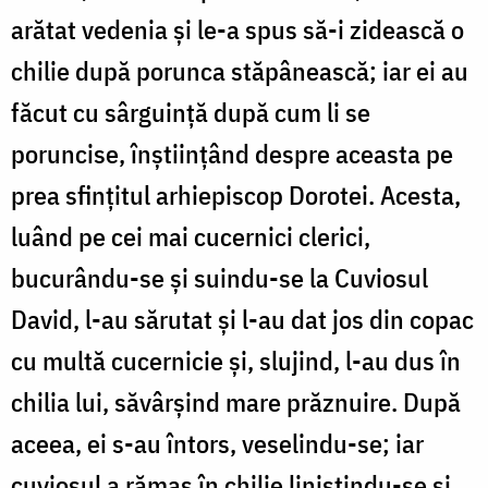
arătat vedenia și le-a spus să-i zidească o
chilie după porunca stăpânească; iar ei au
făcut cu sârguință după cum li se
poruncise, înștiințând despre aceasta pe
prea sfințitul arhiepiscop Dorotei. Acesta,
luând pe cei mai cucernici cle­rici,
bucurându-se și suindu-se la Cuviosul
David, l-au sărutat și l-au dat jos din copac
cu multă cucernicie și, slujind, l-au dus în
chilia lui, săvârșind mare prăznuire. După
aceea, ei s-au întors, veselindu-se; iar
cuviosul a rămas în chilie liniștindu-se și