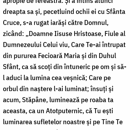
apropie de fereastră. Și a întins atunci
dreapta sa și, pecetlu­ind ochii ei cu Sfânta
Cruce, s-a rugat iarăși către Domnul,
zicând: „Doamne Iisuse Hristoase, Fiule al
Dumnezeului Celui viu, Care Te-ai întrupat
din pururea Fecioară Maria și din Duhul
Sfânt, ca să scoți din întuneric pe om și să-
l aduci la lumina cea veșnică; Care pe
orbul din naștere l-ai luminat; însuți și
acum, Stăpâne, luminează pe roaba ta
aceasta, ca un Atotputernic, că Tu ești
luminarea sufletelor noastre și pe Tine Te