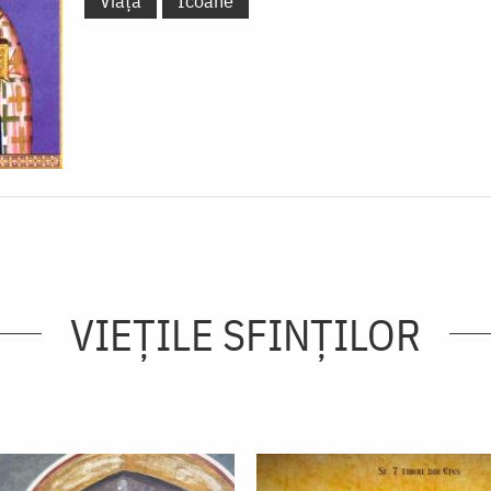
Viață
Icoane
VIEŢILE SFINŢILOR