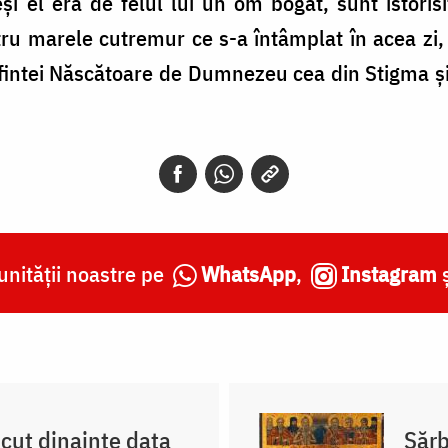
și el era de felul lui un om bogat, sunt istorisite
ru marele cutremur ce s-a întâmplat în acea zi, 
sfintei Născătoare de Dumnezeu cea din Stigma și 
nității noastre pe
WhatsApp
,
Instagram
scut dinainte data
Sărb