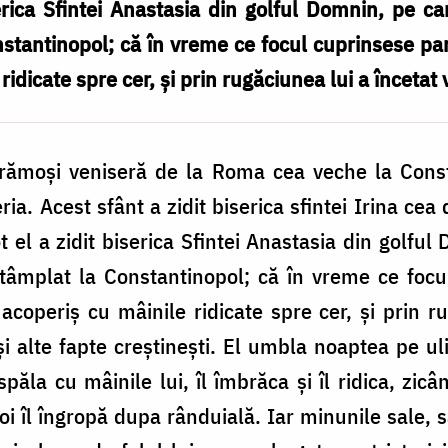
rica Sfintei Anastasia din golful Domnin, pe ca
stantinopol; că în vreme ce focul cuprinsese part
idicate spre cer, și prin rugăciunea lui a încetat 
strămoși veniseră de la Roma cea veche la Const
ia. Acest sfânt a zidit biserica sfintei Irina cea
ot el a zidit biserica Sfintei Anastasia din golfu
ntâmplat la Constantinopol; că în vreme ce foc
 acoperiș cu mâinile ridicate spre cer, și prin r
 și alte fapte creștinești. El umbla noaptea pe u
păla cu mâinile lui, îl îmbrăca și îl ridica, zicâ
i îl îngropă dupa rânduială. Iar minunile sale, 