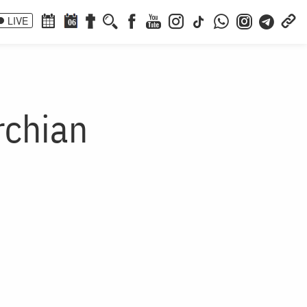
LIVE
06
rchian