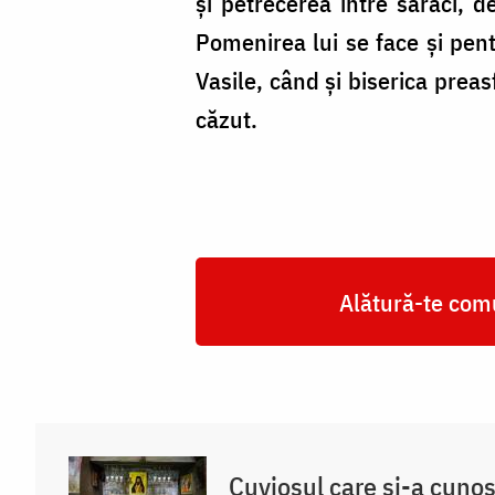
și petrecerea între săraci, de
Pomenirea lui se face și pent
Vasile, când și biserica prea
căzut.
Alătură-te comu
Cuviosul care și-a cuno