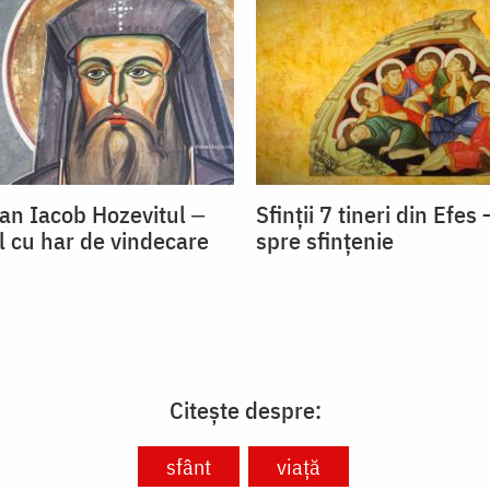
oan Iacob Hozevitul ‒
Sfinții 7 tineri din Efe
l cu har de vindecare
spre sfințenie
Citește despre:
sfânt
viață