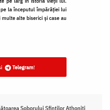
 pe larg în istoria vieții lui.
pe la începutul împărăției lui
multe alte biserici și case au
și
Telegram
!
ătoarea Soborului Sfinților Athoniți