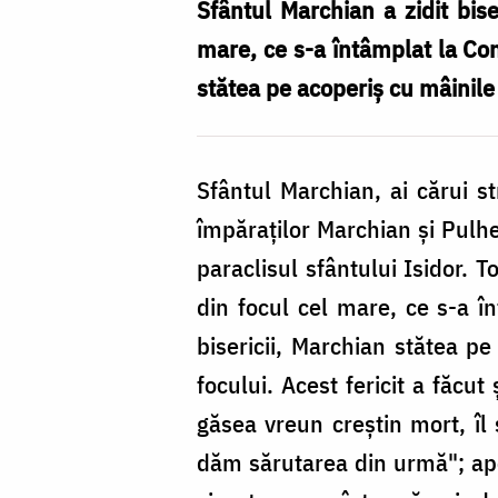
Marchian
Sfântul Marchian a zidit bise
mare, ce s-a întâmplat la Con
stătea pe acoperiș cu mâinile r
Sfântul Marchian, ai cărui 
împăraților Marchian și Pulher
paraclisul sfântului Isidor. T
din focul cel mare, ce s-a î
bisericii, Marchian stătea pe
focului. Acest fericit a făcut
găsea vreun creștin mort, îl s
dăm sărutarea din urmă"; apo