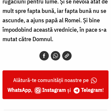
rugăciuni pentru lume. Și se nevoia atât de
mult spre fapta bună, iar fapta bună nu se
ascunde, a ajuns papă al Romei. Și bine
împodobind această vrednicie, în pace s-a
mutat către Domnul.
Alătură-te comunității noastre pe
WhatsApp
,
Instagram
și
Telegram
!