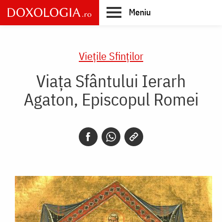
Skip
Meniu
to
main
Main
content
navigation
Vieţile Sfinţilor
Viața Sfântului Ierarh
Agaton, Episcopul Romei