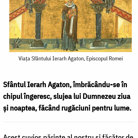
Viața
Viața Sfântului Ierarh Agaton, Episcopul Romei
Sfântului
Ierarh
Sfântul Ierarh Agaton, îmbrăcându-se în
Agaton,
chipul îngeresc, slujea lui Dumnezeu ziua
Episcopul
și noaptea, făcând rugăciuni pentru lume.
Romei
Acest cuvios părinte al nostru și făcător de