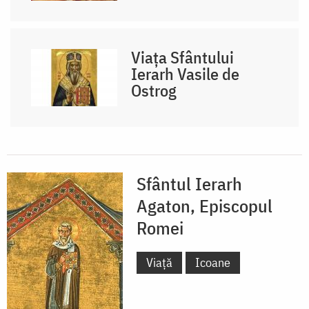
Viața Sfântului
Ierarh Vasile de
Ostrog
Sfântul Ierarh
Agaton, Episcopul
Romei
Viață
Icoane