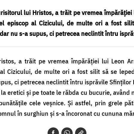
isitorul lui Hristos, a trăit pe vremea împărăție
 el episcop al Cizicului, de multe ori a fost si
 dar nu s-a supus, ci petrecea neclintit întru isprăv
Hristos, a trăit pe vremea împărăției lui Leon A
 al Cizicului, de multe ori a fost silit să se lepe
pus, ci petrecea neclintit întru isprăvile Sfinților
 la eretici și pe toate le răbda cu bucurie, avân
nătățile cele veșnice. Și astfel, prin grele pătim
omnul în surghiun și s-a încoronat cu cununa mărt