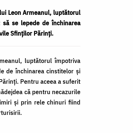
i lui Leon Armeanul, luptătorul
lit să se lepede de închinarea
ile Sfinților Părinți.
rmeanul, luptătorul împotriva
de de închinarea cinstitelor și
 Părinți. Pentru aceea a suferit
d nădejdea că pentru necazurile
iri și prin rele chinuri fiind
urisirii.