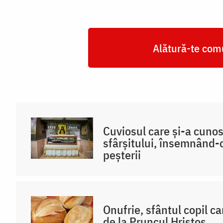
Alătură-te comu
Cuviosul care și-a cuno
sfârșitului, însemnând-o
peșterii
Onufrie, sfântul copil ca
de la Pruncul Hristos