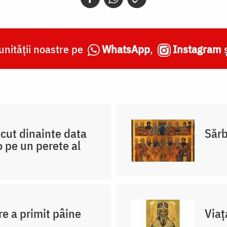
nității noastre pe
WhatsApp
,
Instagram
scut dinainte data
Sărb
 pe un perete al
re a primit pâine
Viaț