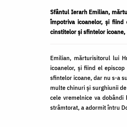
Ierarh
Emilian
Sfântul Ierarh Emilian, mărtur
Mărturisitorul,
împotriva icoanelor, și fiind
Episcopul
cinstitelor și sfintelor icoane,
Cizicului
Emilian, mărturisitorul lui 
icoanelor, și fiind el episcop
sfintelor icoane, dar nu s-a su
multe chinuri și surghiunii de
cele vremelnice va dobândi bu
strâmtorat, a adormit întru D