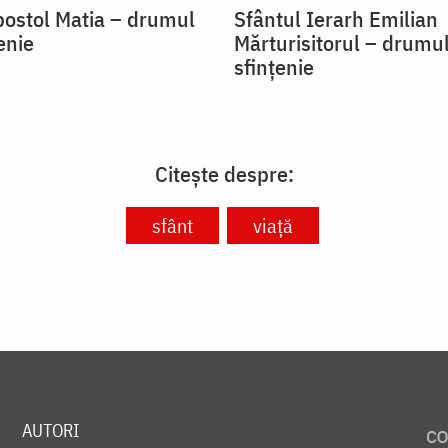
postol Matia – drumul
Sfântul Ierarh Emilian
enie
Mărturisitorul – drumu
sfințenie
Citește despre:
sfânt
viață
AUTORI