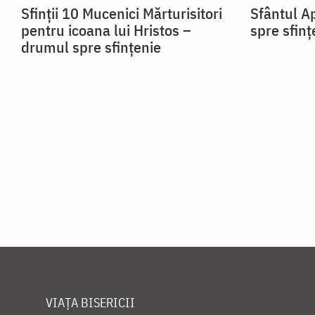
Sfinții 10 Mucenici Mărturisitori
Sfântul A
pentru icoana lui Hristos –
spre sfinț
drumul spre sfințenie
VIAȚA BISERICII