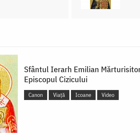
Sfântul Ierarh Emilian Mărturisitor
Episcopul Cizicului
Canon
Viață
Icoane
Video