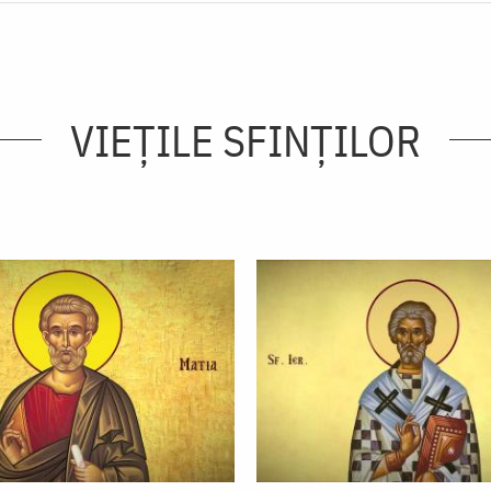
VIEŢILE SFINŢILOR