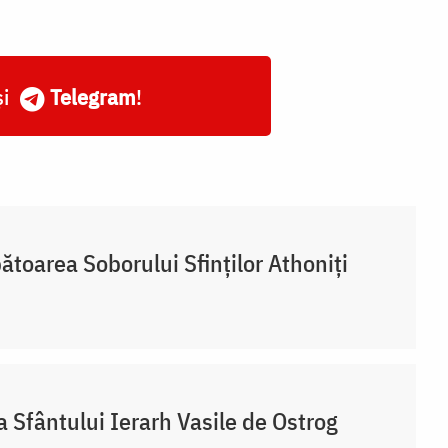
și
Telegram
!
ătoarea Soborului Sfinților Athoniți
a Sfântului Ierarh Vasile de Ostrog