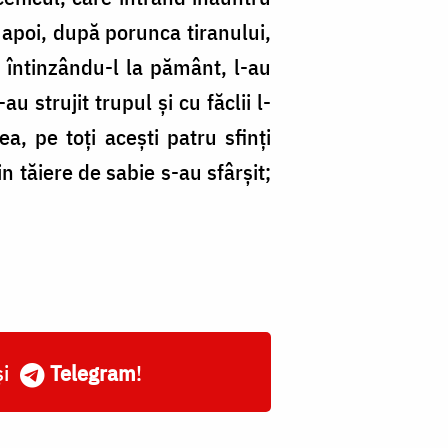
 apoi, după porunca tiranului,
i întinzându-l la pământ, l-au
 strujit trupul şi cu făclii l-
a, pe toţi aceşti patru sfinţi
n tăiere de sabie s-au sfârşit;
și
Telegram
!