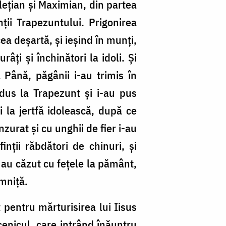
cleţian şi Maximian, din partea
nţii Trapezuntului. Prigonirea
ea deşartă, şi ieşind în munţi,
ţi şi închinători la idoli. Şi
 Până, păgânii i-au trimis în
dus la Trapezunt şi i-au pus
-i la jertfă idolească, după ce
zurat şi cu unghii de fier i-au
inţii răbdători de chinuri, şi
ât au căzut cu feţele la pământ,
emniţă.
 pentru mărturisirea lui Iisus
cenicul, care intrând înăuntru