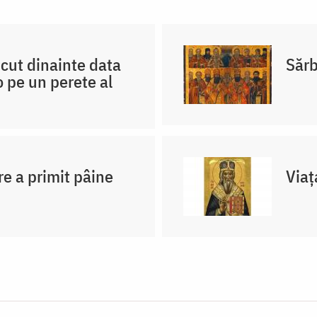
scut dinainte data
Sărb
 pe un perete al
re a primit pâine
Viaț