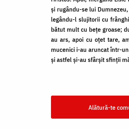
şi rugându-se lui Dumnezeu, î
legându-l slujitorii cu frâng
bătut mult cu beţe groase; dup
au ars, apoi cu oţet tare, am
mucenici i-au aruncat într-un 
şi astfel şi-au sfârşit sfinţii m
Alătură-te comu