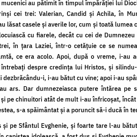
i mucenici au pătimit în timpul împărăţiei lui Dio
prinşi cei trei: Valerian, Candid şi Achila, în Mu
u lăsat casele şi averile lor, cum şi toată lumea c
ocuiască cu fiarele, decât cu cei de Dumnezeu urâ
rei, în ţara Laziei, într-o cetăţuie ce se numea
râmtă, ce era acolo. Apoi, după o vreme, i-au a
d întrebaţi despre credinţa lui Hristos, şi silindu
âi dezbrăcându-i, i-au bătut cu vine; apoi i-au spân
 i-au ars. Dar dumnezeiasca putere întărea pe sf
 şi pe chinuitori atât de mult i-au înfricoşat, înc
cestea, s-a spăimântat şi a poruncit să-i ducă în t
 pe Sfântul Evghenie, şi foarte tare l-au bătut
în capiştea idolească, a fost dus şi Evghenie mu