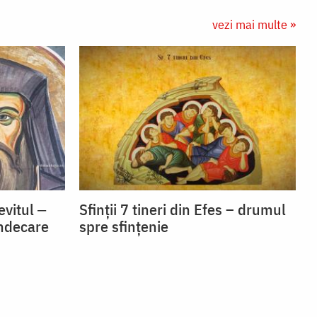
vezi mai multe »
vitul ‒
Sfinții 7 tineri din Efes – drumul
indecare
spre sfințenie