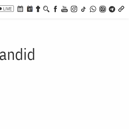
LIVE
07
Candid