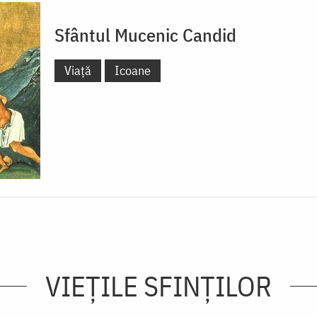
Sfântul Mucenic Candid
Viață
Icoane
VIEŢILE SFINŢILOR