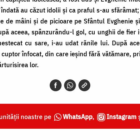
ndată au căzut idolii şi ca praful s-au sfărâmat;
hie de mâini şi de picioare pe Sfântul Evghenie ş
ă aceea, spânzurându-l gol, cu unghii de fier i-au
estecat cu sare, i-au udat rănile lui. După acee
cuptor înfocat, din care ieşind fără vătămare, pri
ărturisirea lor.
nității noastre pe
WhatsApp
,
Instagram