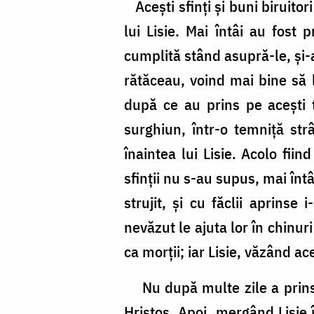
Candid
Aceşti sfinţi şi buni biruitor
lui Lisie. Mai întâi au fost 
cumplită stând asupră-le, şi-a
rătăceau, voind mai bine să l
după ce au prins pe aceşti t
surghiun, într-o temniţă st
înaintea lui Lisie. Acolo fiin
sfinţii nu s-au supus, mai înt
strujit, şi cu făclii aprinse
nevăzut le ajuta lor în chinuri
ca morţii; iar Lisie, văzând a
Nu după multe zile a prins şi
Hristos. Apoi, mergând Lisie 