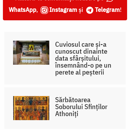
WhatsApp
,
Instagram
și
Telegram
!
Cuviosul care și-a
cunoscut dinainte
data sfârșitului,
însemnând-o pe un
perete al peșterii
Sărbătoarea
Soborului Sfinților
Athoniți