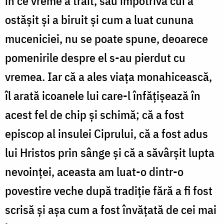
în ce vreme a trăit, sau împotriva cui a
ostășit și a biruit și cum a luat cununa
muceniciei, nu se poate spune, deoarece
pomenirile despre el s-au pierdut cu
vremea. Iar că a ales viața monahicească,
îl arată icoanele lui care-l înfățișează în
acest fel de chip și schimă; că a fost
episcop al insulei Ciprului, că a fost adus
lui Hristos prin sânge și că a săvârșit lupta
nevoinței, aceasta am luat-o dintr-o
povestire veche după tradiție fără a fi fost
scrisă și așa cum a fost învățată de cei mai