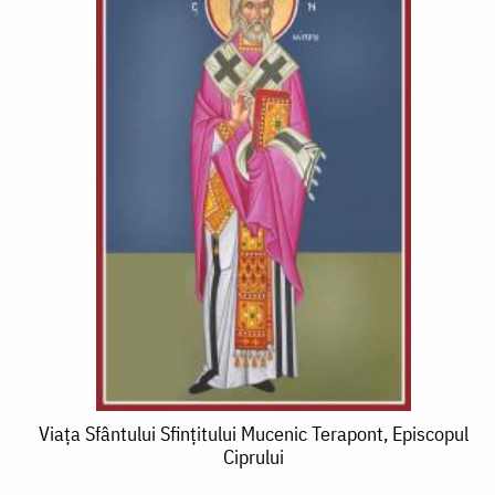
Viața
Viața Sfântului Sfințitului Mucenic Terapont, Episcopul
Ciprului
Sfântului