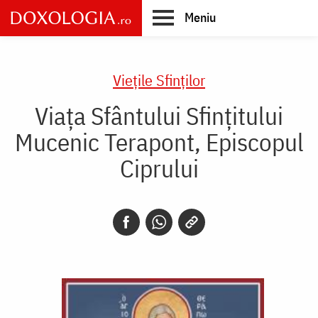
Skip
Meniu
to
main
Main
content
navigation
Vieţile Sfinţilor
Viața Sfântului Sfințitului
Mucenic Terapont, Episcopul
Ciprului