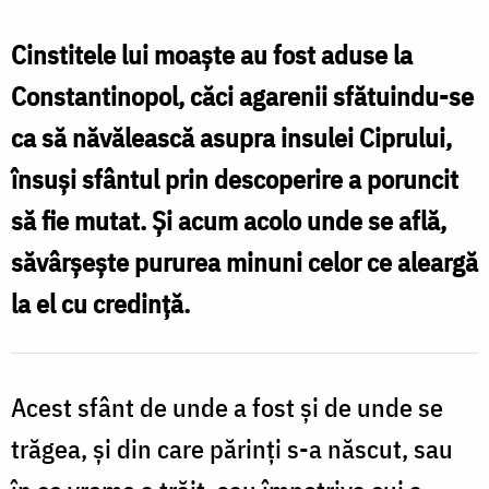
Sfințitului
Mucenic
Cinstitele lui moaște au fost aduse la
Terapont,
Constantinopol, căci agarenii sfătuindu-se
Episcopul
ca să năvălească asupra insulei Ciprului,
Ciprului
însuși sfântul prin descoperire a poruncit
să fie mutat. Și acum acolo unde se află,
săvârșește pururea minuni celor ce aleargă
la el cu credință.
Acest sfânt de unde a fost și de unde se
trăgea, și din care părinți s-a născut, sau