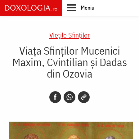
Skip
Meniu
to
main
Main
content
navigation
Vieţile Sfinţilor
Viața Sfinților Mucenici
Maxim, Cvintilian și Dadas
din Ozovia