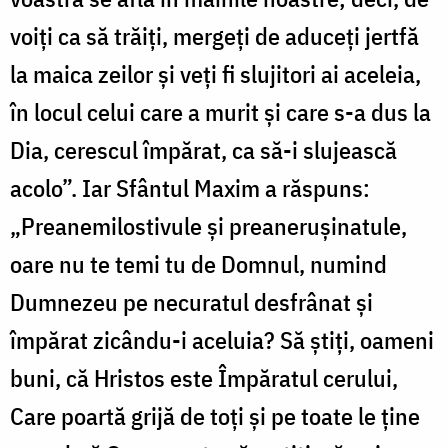
voiți ca să trăiți, mergeți de aduceți jertfă
la maica zeilor și veți fi slujitori ai aceleia,
în locul celui care a murit și care s-a dus la
Dia, cerescul împărat, ca să-i slujească
acolo”. Iar Sfântul Maxim a răspuns:
„Preanemilostivule și preanerușinatule,
oare nu te temi tu de Domnul, numind
Dumnezeu pe necuratul desfrânat și
împărat zicându-i aceluia? Să știți, oameni
buni, că Hristos este Împăratul cerului,
Care poartă grijă de toți și pe toate le ține