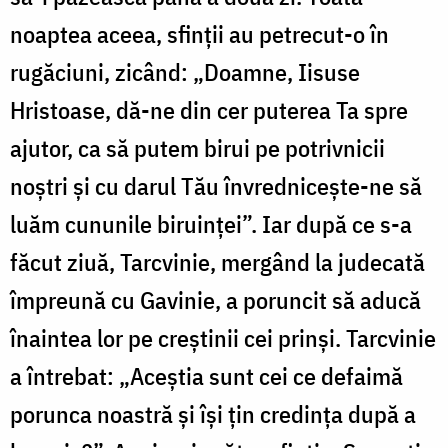
noaptea aceea, sfinții au petrecut-o în
rugăciuni, zicând: „Doamne, Iisuse
Hristoase, dă-ne din cer puterea Ta spre
ajutor, ca să putem birui pe potrivnicii
noștri și cu darul Tău învrednicește-ne să
luăm cununile biruinței”. Iar după ce s-a
făcut ziuă, Tarcvinie, mergând la judecată
împreună cu Gavinie, a poruncit să aducă
înaintea lor pe creștinii cei prinși. Tarcvinie
a întrebat: „Aceștia sunt cei ce defaimă
porunca noastră și își țin credința după a