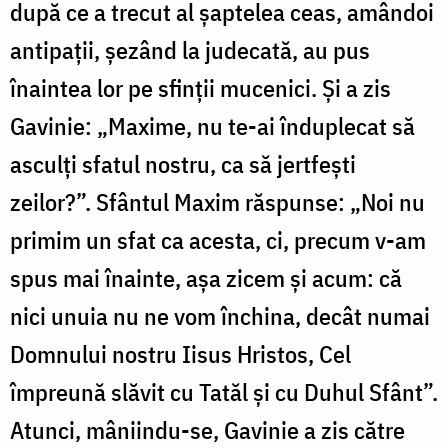
după ce a trecut al șaptelea ceas, amândoi
antipații, șezând la judecată, au pus
înaintea lor pe sfinții mucenici. Și a zis
Gavinie: „Maxime, nu te-ai înduplecat să
asculți sfatul nostru, ca să jertfești
zeilor?”. Sfântul Maxim răspunse: „Noi nu
primim un sfat ca acesta, ci, precum v-am
spus mai înainte, așa zicem și acum: că
nici unuia nu ne vom închina, decât numai
Domnului nostru Iisus Hristos, Cel
împreună slăvit cu Tatăl și cu Duhul Sfânt”.
Atunci, mâniindu-se, Gavinie a zis către