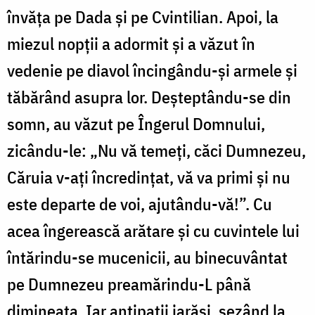
învăța pe Dada și pe Cvintilian. Apoi, la
miezul nopții a adormit și a văzut în
vedenie pe diavol încingându-și armele și
tăbărând asupra lor. Deșteptându-se din
somn, au văzut pe Îngerul Domnului,
zicându-le: „Nu vă temeți, căci Dumnezeu,
Căruia v-ați încredințat, vă va primi și nu
este departe de voi, ajutându-vă!”. Cu
acea îngerească arătare și cu cuvintele lui
întărindu-se mucenicii, au binecuvântat
pe Dumnezeu preamărindu-L până
dimineața. Iar antipații iarăși, șezând la