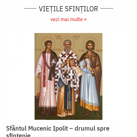
VIEŢILE SFINŢILOR
vezi mai multe »
Sfântul Mucenic Ipolit – drumul spre
sfințenie