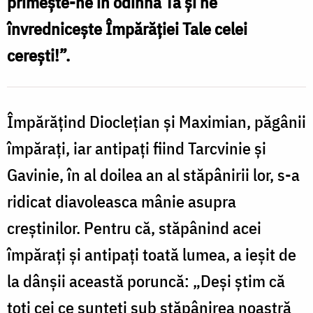
primește-ne în odihna Ta și ne
Ozovia
învrednicește Împărăției Tale celei
cerești!”.
Împărățind Dioclețian și Maximian, păgânii
împărați, iar antipați fiind Tarcvinie și
Gavinie, în al doilea an al stăpânirii lor, s-a
ridicat diavoleasca mânie asupra
creștinilor. Pentru că, stăpânind acei
împărați și antipați toată lumea, a ieșit de
la dânșii această poruncă: „Deși știm că
toți cei ce sunteți sub stăpânirea noastră