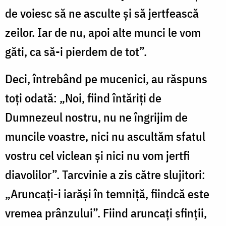
de voiesc să ne asculte și să jertfească
zeilor. Iar de nu, apoi alte munci le vom
găti, ca să-i pierdem de tot”.
Deci, întrebând pe mucenici, au răspuns
toți odată: „Noi, fiind întăriți de
Dumnezeul nostru, nu ne îngrijim de
muncile voastre, nici nu ascultăm sfatul
vostru cel viclean și nici nu vom jertfi
diavolilor”. Tarcvinie a zis către slujitori:
„Aruncați-i iarăși în temniță, fiindcă este
vremea prânzului”. Fiind aruncați sfinții,