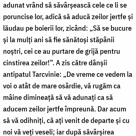
adunat vrând să săvârșească cele ce li se
poruncise lor, adică să aducă zeilor jertfe și
lăudau pe boierii lor, zicând: „Să se bucure
și la mulți ani să fie sănătoși stăpânii
noștri, cei ce au purtare de grijă pentru
cinstirea zeilor!”. A zis către dânșii
antipatul Tarcvinie: „De vreme ce vedem la
voi o atât de mare osârdie, vă rugăm ca
mâine dimineață să vă adunați ca să
aducem zeilor jertfe împreună. Dar acum
să vă odihniți, că ați venit de departe și cu
noi vă veți veseli; iar după săvârșirea