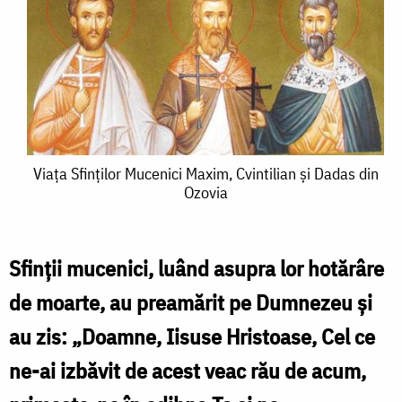
Viața
Viața Sfinților Mucenici Maxim, Cvintilian și Dadas din
Ozovia
Sfinților
Mucenici
Maxim,
Sfinții mucenici, luând asupra lor hotărâre
Cvintilian
de moarte, au preamărit pe Dumnezeu și
și
au zis: „Doamne, Iisuse Hristoase, Cel ce
Dadas
ne-ai izbăvit de acest veac rău de acum,
din