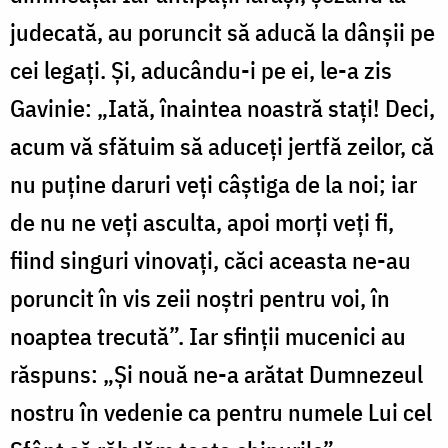
judecată, au poruncit să aducă la dânșii pe
cei legați. Și, aducându-i pe ei, le-a zis
Gavinie: „Iată, înaintea noastră stați! Deci,
acum vă sfătuim să aduceți jertfă zeilor, că
nu puține daruri veți câștiga de la noi; iar
de nu ne veți asculta, apoi morți veți fi,
fiind singuri vinovați, căci aceasta ne-au
poruncit în vis zeii noștri pentru voi, în
noaptea trecută”. Iar sfinții mucenici au
răspuns: „Și nouă ne-a arătat Dumnezeul
nostru în vedenie ca pentru numele Lui cel