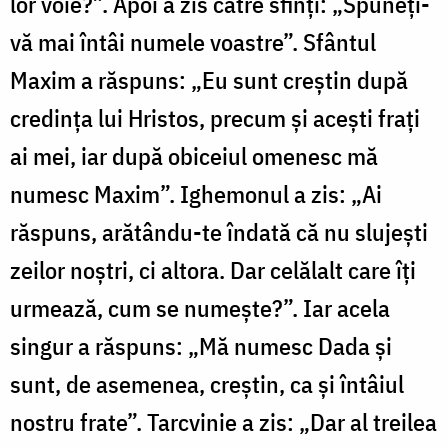
lor voie?”. Apoi a zis către sfinți: „Spuneți-
vă mai întâi numele voastre”. Sfântul
Maxim a răspuns: „Eu sunt creștin după
credința lui Hristos, precum și acești frați
ai mei, iar după obiceiul omenesc mă
numesc Maxim”. Ighemonul a zis: „Ai
răspuns, arătându-te îndată că nu slujești
zeilor noștri, ci altora. Dar celălalt care îți
urmează, cum se numește?”. Iar acela
singur a răspuns: „Mă numesc Dada și
sunt, de asemenea, creștin, ca și întâiul
nostru frate”. Tarcvinie a zis: „Dar al treilea