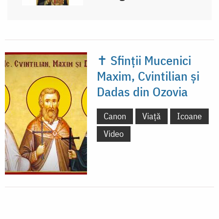
✝ Sfinții Mucenici
Maxim, Cvintilian și
Dadas din Ozovia
Canon
Viață
Icoane
Video