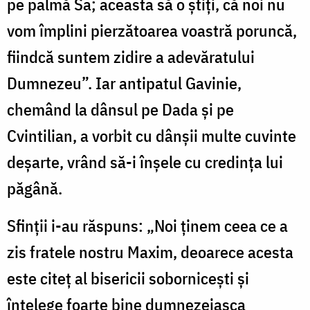
pe palmă Sa; aceasta să o știți, că noi nu
vom împlini pierzătoarea voastră poruncă,
fiindcă suntem zidire a adevăratului
Dumnezeu”. Iar antipatul Gavinie,
chemând la dânsul pe Dada și pe
Cvintilian, a vorbit cu dânșii multe cuvinte
deșarte, vrând să-i înșele cu credința lui
păgână.
Sfinții i-au răspuns: „Noi ținem ceea ce a
zis fratele nostru Maxim, deoarece acesta
este citeț al bisericii sobornicești și
înțelege foarte bine dumnezeiasca