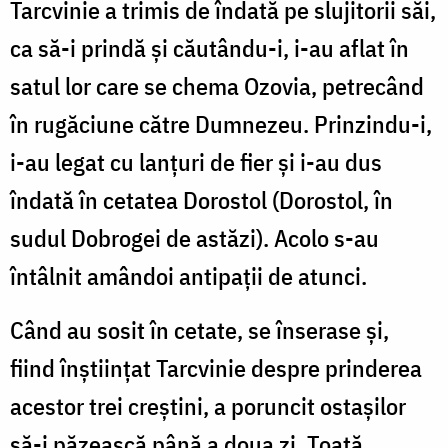
Tarcvinie a trimis de îndată pe slujitorii săi,
ca să-i prindă și căutându-i, i-au aflat în
satul lor care se chema Ozovia, petrecând
în rugăciune către Dumnezeu. Prinzindu-i,
i-au legat cu lanțuri de fier și i-au dus
îndată în cetatea Dorostol (Dorostol, în
sudul Dobrogei de astăzi). Acolo s-au
întâlnit amândoi antipații de atunci.
Când au sosit în cetate, se înserase și,
fiind înștiințat Tarcvinie despre prinderea
acestor trei creștini, a poruncit ostașilor
să-i păzească până a doua zi. Toată