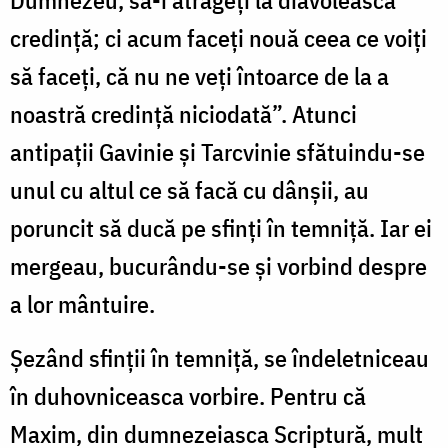
credință; ci acum faceți nouă ceea ce voiți
să faceți, că nu ne veți întoarce de la a
noastră credință niciodată”. Atunci
antipații Gavinie și Tarcvinie sfătuindu-se
unul cu altul ce să facă cu dânșii, au
poruncit să ducă pe sfinți în temniță. Iar ei
mergeau, bucurându-se și vorbind despre
a lor mântuire.
Șezând sfinții în temniță, se îndeletniceau
în duhovniceasca vorbire. Pentru că
Maxim, din dumnezeiasca Scriptură, mult