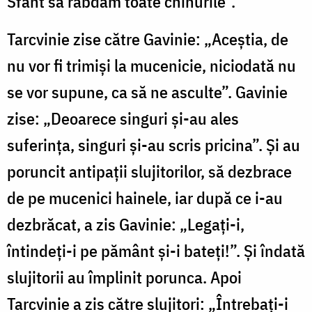
Sfânt să răbdăm toate chinurile”.
Tarcvinie zise către Gavinie: „Aceștia, de
nu vor fi trimiși la mucenicie, niciodată nu
se vor supune, ca să ne asculte”. Gavinie
zise: „Deoarece singuri și-au ales
suferința, singuri și-au scris pricina”. Și au
poruncit antipații slujitorilor, să dezbrace
de pe mucenici hainele, iar după ce i-au
dezbrăcat, a zis Gavinie: „Legați-i,
întindeți-i pe pământ și-i bateți!”. Și îndată
slujitorii au împlinit porunca. Apoi
Tarcvinie a zis către slujitori: „Întrebați-i