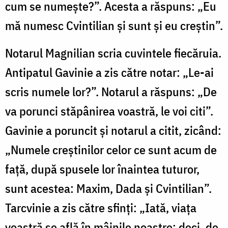
cum se numește?”. Acesta a răspuns: „Eu
mă numesc Cvintilian și sunt și eu creștin”.
Notarul Magnilian scria cuvintele fiecăruia.
Antipatul Gavinie a zis către notar: „Le-ai
scris numele lor?”. Notarul a răspuns: „De
va porunci stăpânirea voastră, le voi citi”.
Gavinie a poruncit și notarul a citit, zicând:
„Numele creștinilor celor ce sunt acum de
față, după spusele lor înaintea tuturor,
sunt acestea: Maxim, Dada și Cvintilian”.
Tarcvinie a zis către sfinți: „Iată, viața
voastră se află în mâinile noastre; deci, de