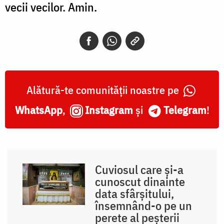
vecii vecilor. Amin.
Alătură-te comunității noastre pe
WhatsApp
,
Instagram
și
Telegram
!
Cuviosul care și-a
cunoscut dinainte
data sfârșitului,
însemnând-o pe un
perete al peșterii