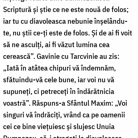
Scriptură și știe ce ne este nouă de folos;
iar tu cu diavoleasca nebunie înșelându-
te, nu știi ce-ți este de folos. Și de ai fi voit
să ne asculți, ai fi văzut lumina cea
cerească”. Gavinie cu Tarcvinie au zis:
„Iată în atâtea chipuri vă îndemnăm,
sfătuindu-vă cele bune, iar voi nu vă
supuneți, ci petreceți în îndărătnicia
voastră”. Răspuns-a Sfântul Maxim: „Voi
singuri vă îndrăciți, vrând ca pe oamenii
cei ce bine viețuiesc și slujesc Unuia
Dumnezeu, să-i atrageți la diavoleasca