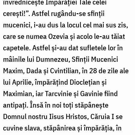
învrednicește Împărăției Tale celei
cerești!”. Astfel rugându-se sfinții
mucenici, i-au dus la locul cel mai sus zis,
care se numea Ozevia și acolo le-au tăiat
capetele. Astfel și-au dat sufletele lor în
mâinile lui Dumnezeu, Sfinții Mucenici
Maxim, Dada și Cvintilian, în 28 de zile ale
lui Aprilie, împărățind Dioclețian și
Maximian, iar Tarcvinie și Gavinie fiind
antipați. Însă în noi toți stăpânește
Domnul nostru Iisus Hristos, Căruia I se
cuvine slava, stăpânirea și împărăția, în