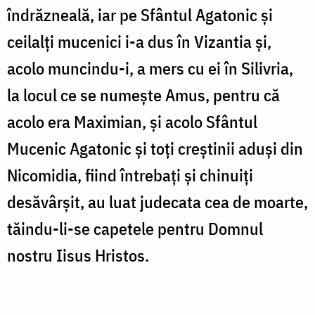
îndrăzneală, iar pe Sfântul Agatonic şi
ceilalţi mucenici i-a dus în Vizantia şi,
acolo muncindu-i, a mers cu ei în Silivria,
la locul ce se numeşte Amus, pentru că
acolo era Maximian, şi acolo Sfântul
Mucenic Agatonic şi toţi creştinii aduşi din
Nicomidia, fiind întrebaţi şi chinuiţi
desăvârşit, au luat judecata cea de moarte,
tăindu-li-se capetele pentru Domnul
nostru Iisus Hristos.