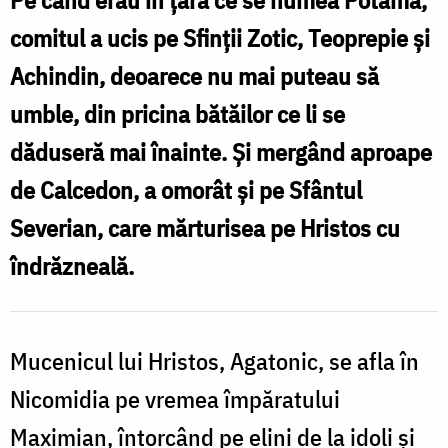
Pe când erau în ţara ce se numea Potama,
Zotic
comitul a ucis pe Sfinţii Zotic, Teoprepie şi
Achindin, deoarece nu mai puteau să
umble, din pricina bătăilor ce li se
dăduseră mai înainte. Şi mergând aproape
de Calcedon, a omorât şi pe Sfântul
Severian, care mărturisea pe Hristos cu
îndrăzneală.
Mucenicul lui Hristos, Agatonic, se afla în
Nicomidia pe vremea împăratului
Maximian, întorcând pe elini de la idoli şi