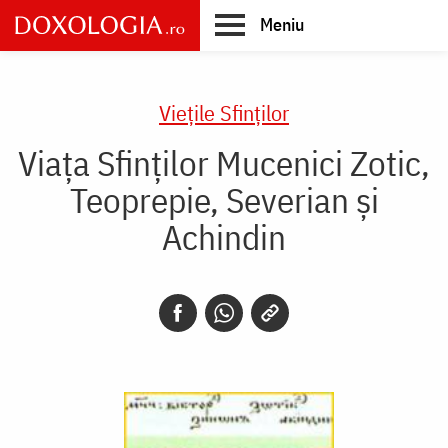
Skip
Meniu
to
main
Main
content
navigation
Vieţile Sfinţilor
Viața Sfinților Mucenici Zotic,
Teoprepie, Severian și
Achindin