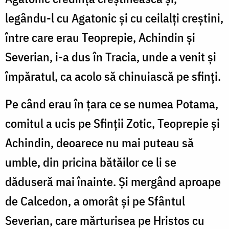
legându-l cu Agatonic şi cu ceilalţi creştini,
între care erau Teoprepie, Achindin şi
Severian, i-a dus în Tracia, unde a venit şi
împăratul, ca acolo să chinuiască pe sfinţi.
Pe când erau în ţara ce se numea Potama,
comitul a ucis pe Sfinţii Zotic, Teoprepie şi
Achindin, deoarece nu mai puteau să
umble, din pricina bătăilor ce li se
dăduseră mai înainte. Şi mergând aproape
de Calcedon, a omorât şi pe Sfântul
Severian, care mărturisea pe Hristos cu