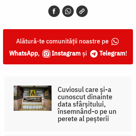
Alătură-te comunității noastre pe
WhatsApp
,
Instagram
și
Telegram
!
Cuviosul care și-a
cunoscut dinainte
data sfârșitului,
însemnând-o pe un
perete al peșterii