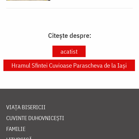
Citește despre:
acatist
Hramul Sfintei Cuvioase Parascheva de la Iași
VIAȚA BISERICII
CUVINTE DUHOVNICEȘTI
FAMILIE