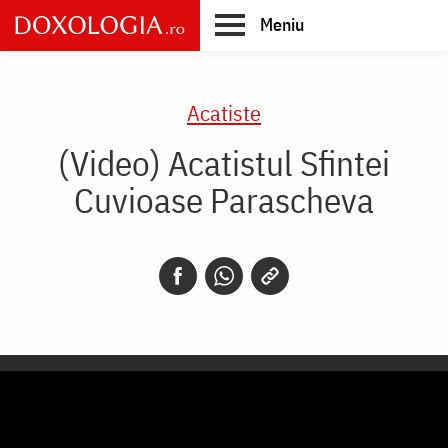
Skip
Meniu
to
main
Main
content
navigation
Acatiste
(Video) Acatistul Sfintei
Cuvioase Parascheva