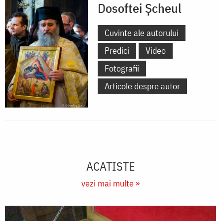
Dosoftei Șcheul
Cuvinte ale autorului
Predici
Video
Fotografii
Articole despre autor
ACATISTE
vezi mai multe »