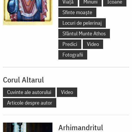
Viață
Minuni
Icoane
Sfinte moaște
Locuri de pelerinaj
Sfântul Munte Athos
Predici
Video
Fotografii
Corul Altarul
Cuvinte ale autorului
Video
Articole despre autor
Arhimandritul