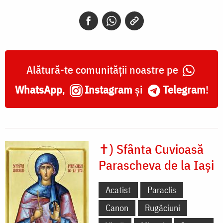
Alătură-te comunității noastre pe
WhatsApp
,
Instagram
și
Telegram
!
✝) Sfânta Cuvioasă
Parascheva de la Iași
Acatist
Paraclis
Canon
Rugăciuni