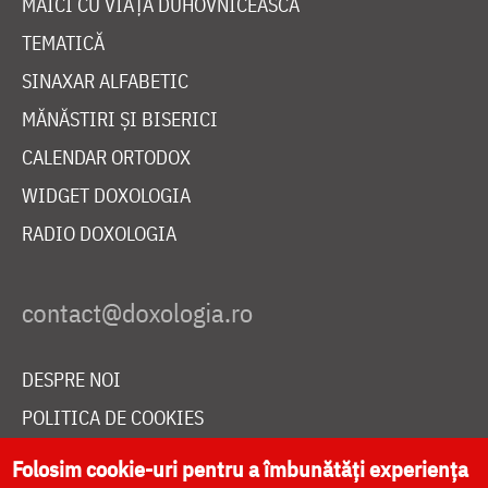
MAICI CU VIAȚĂ DUHOVNICEASCĂ
TEMATICĂ
SINAXAR ALFABETIC
MĂNĂSTIRI ȘI BISERICI
CALENDAR ORTODOX
WIDGET DOXOLOGIA
RADIO DOXOLOGIA
DESPRE NOI
POLITICA DE COOKIES
DONEAZĂ ONLINE PENTRU CATEDRALA NAȚIONALĂ
Folosim cookie-uri pentru a îmbunătăți experiența