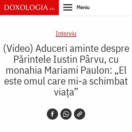
Skip
Meniu
to
main
Main
content
navigation
Interviu
(Video) Aduceri aminte despre
Părintele Iustin Pârvu, cu
monahia Mariami Paulon: „El
este omul care mi-a schimbat
viața”