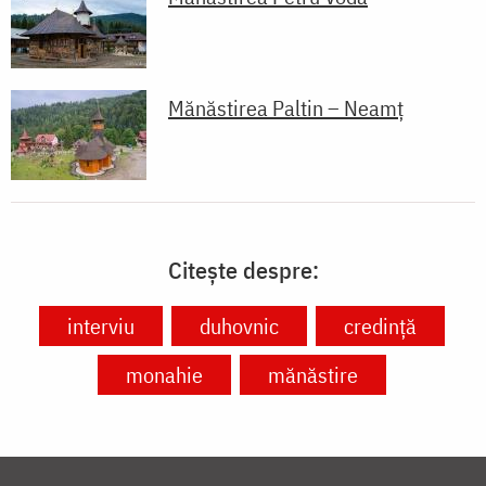
Mănăstirea Paltin – Neamț
Citește despre:
interviu
duhovnic
credință
monahie
mănăstire