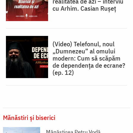
realitatea de azi – interviu
cu Arhim. Casian Rușeț
(Video) Telefonul, noul
„Dumnezeu” al omului
modern: Cum să scăpăm
de dependența de ecrane?
(ep. 12)
Mănăstiri și biserici
Mănăstirea Petru Vodă