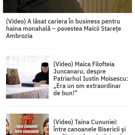
(Video) A lăsat cariera în business pentru
haina monahală – povestea Maicii Starețe
Ambrozia
(Video) Maica Filofteia
Juncanaru, despre
Patriarhul Iustin Moisescu:
„Era un om extraordinar
de bun!”
(Video) Taina Cununiei:
între canoanele Bisericii și