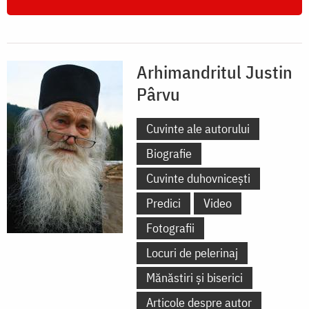
Arhimandritul Justin
Pârvu
Cuvinte ale autorului
Biografie
Cuvinte duhovnicești
Predici
Video
Fotografii
Locuri de pelerinaj
Mănăstiri și biserici
Articole despre autor