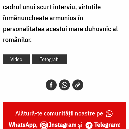
cadrul unui scurt interviu, virtuțile
înmănuncheate armonios în
personalitatea acestui mare duhovnic al
românilor.
Video
Fotografii
Alătură-te comunității noastre pe
WhatsApp
,
Instagram
și
Telegram
!