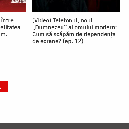
 între
(Video) Telefonul, noul
ealitatea
„Dumnezeu” al omului modern:
im.
Cum să scăpăm de dependența
de ecrane? (ep. 12)
a