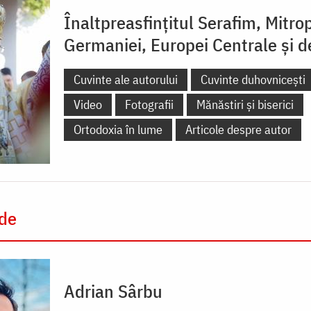
Înaltpreasfințitul Serafim, Mitrop
Germaniei, Europei Centrale și 
Cuvinte ale autorului
Cuvinte duhovnicești
Video
Fotografii
Mănăstiri și biserici
Ortodoxia în lume
Articole despre autor
 de
Adrian Sârbu