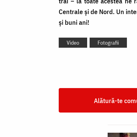
trăi – la toate acestea ne 
Centrale și de Nord. Un inte
și buni ani!
Video
Fotografii
Alătură-te comu