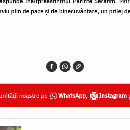
răspunde Înaltpreasfințitul Părinte Serafim, Mit
rviu plin de pace și de binecuvântare, un prilej de
nității noastre pe
WhatsApp
,
Instagram