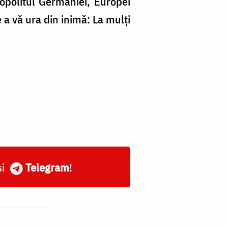
ropolitul Germaniei, Europei
 a vă ura din inimă: La mulți
și
Telegram
!