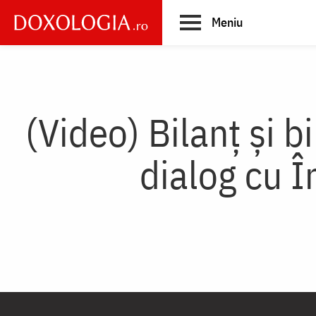
Skip
Meniu
to
main
Main
content
navigation
(Video) Bilanț și 
dialog cu Î