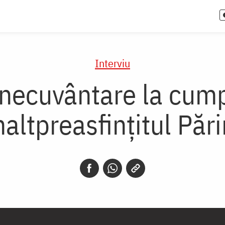
Interviu
binecuvântare la cump
naltpreasfințitul Păr