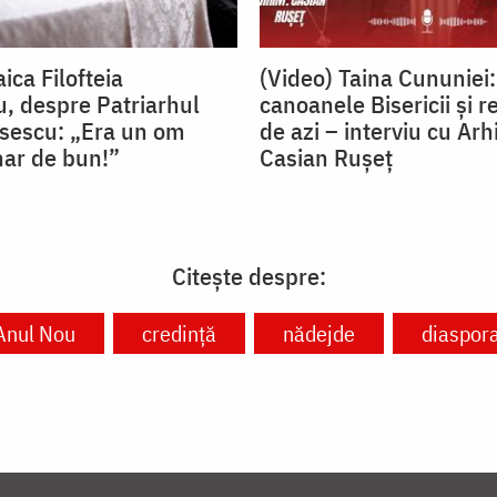
ica Filofteia
(Video) Taina Cununiei:
, despre Patriarhul
canoanele Bisericii și r
isescu: „Era un om
de azi – interviu cu Arh
nar de bun!”
Casian Rușeț
Citește despre:
Anul Nou
credință
nădejde
diaspor