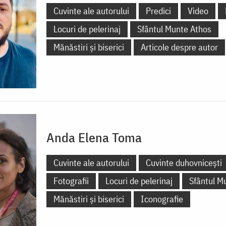
Cuvinte ale autorului
Predici
Video
Locuri de pelerinaj
Sfântul Munte Athos
Mănăstiri și biserici
Articole despre autor
Anda Elena Toma
Cuvinte ale autorului
Cuvinte duhovnicești
Fotografii
Locuri de pelerinaj
Sfântul M
Mănăstiri și biserici
Iconografie