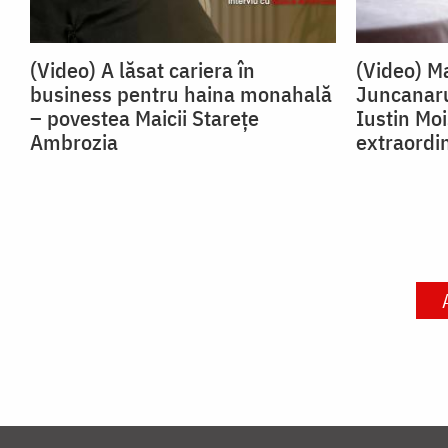
(Video) A lăsat cariera în
(Video) Ma
business pentru haina monahală
Juncanaru
– povestea Maicii Starețe
Iustin Mo
Ambrozia
extraordi