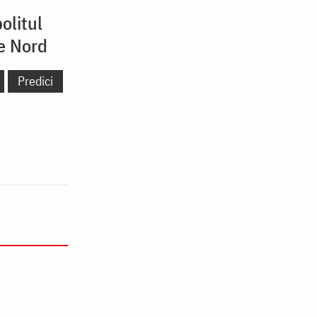
olitul
de Nord
Predici