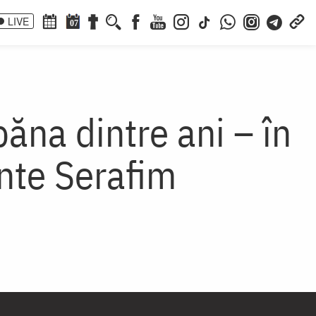
LIVE
07
ăna dintre ani – în
inte Serafim