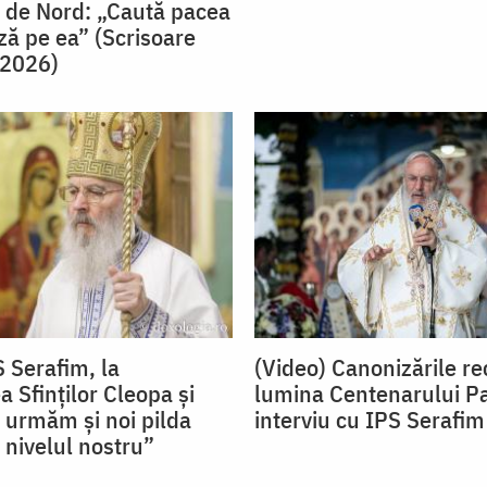
i de Nord: „Caută pacea
ză pe ea” (Scrisoare
 2026)
S Serafim, la
(Video) Canonizările re
 Sfinților Cleopa și
lumina Centenarului Pat
ă urmăm și noi pilda
interviu cu IPS Serafim
la nivelul nostru”