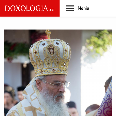
Skip
Meniu
to
main
Main
content
navigation