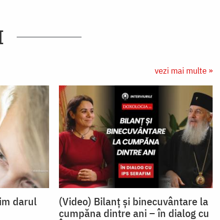
I
vezi mai multe »
im darul
(Video) Bilanț și binecuvântare la
cumpăna dintre ani – în dialog cu