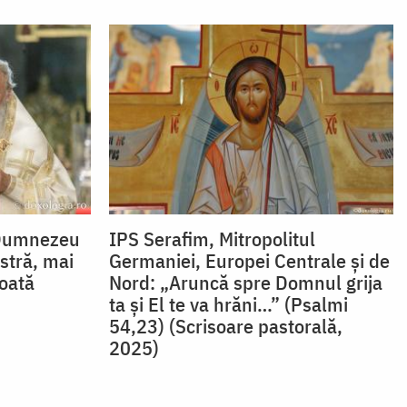
„Dumnezeu
IPS Serafim, Mitropolitul
stră, mai
Germaniei, Europei Centrale și de
toată
Nord: „Aruncă spre Domnul grija
ta și El te va hrăni…” (Psalmi
54,23) (Scrisoare pastorală,
2025)