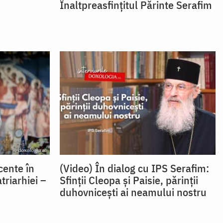
Înaltpreasfințitul Părinte Serafim
cente în
(Video) În dialog cu IPS Serafim:
riarhiei –
Sfinții Cleopa și Paisie, părinții
duhovnicești ai neamului nostru