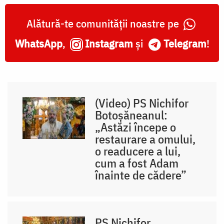
Alătură-te comunității noastre pe
WhatsApp
,
Instagram
și
Telegram
!
(Video) PS Nichifor
Botoșăneanul:
„Astăzi începe o
restaurare a omului,
o readucere a lui,
cum a fost Adam
înainte de cădere”
PS Nichifor