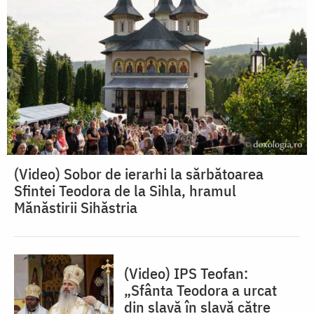
(Video) Sobor de ierarhi la sărbătoarea
Sfintei Teodora de la Sihla, hramul
Mănăstirii Sihăstria
(Video) IPS Teofan:
„Sfânta Teodora a urcat
din slavă în slavă către