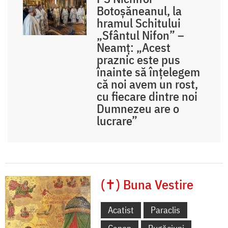
Botoșăneanul, la
hramul Schitului
„Sfântul Nifon” –
Neamț: „Acest
praznic este pus
înainte să înțelegem
că noi avem un rost,
cu fiecare dintre noi
Dumnezeu are o
lucrare”
(✝) Buna Vestire
Acatist
Paraclis