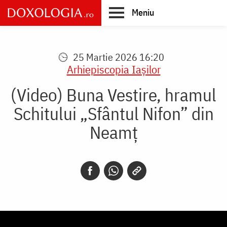
Skip
Meniu
to
main
Main
content
navigation
25 Martie 2026 16:20
Arhiepiscopia Iaşilor
(Video) Buna Vestire, hramul
Schitului „Sfântul Nifon” din
Neamț