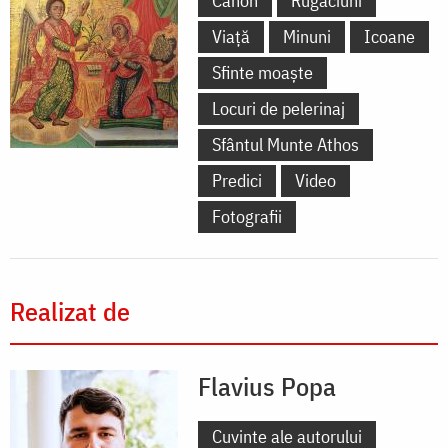
Canon
Rugăciuni
Viață
Minuni
Icoane
Sfinte moaște
Locuri de pelerinaj
Sfântul Munte Athos
Predici
Video
Fotografii
Realizat de
Flavius Popa
Cuvinte ale autorului