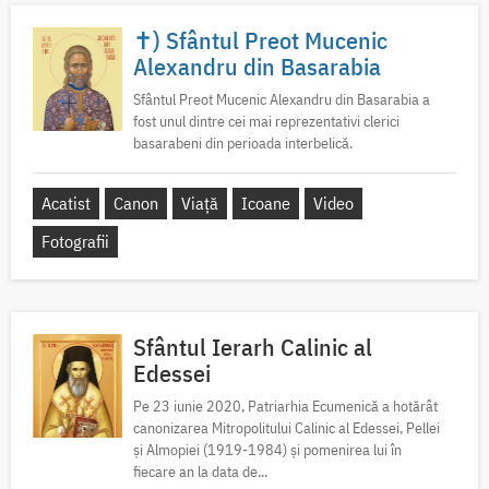
✝) Sfântul Preot Mucenic
Alexandru din Basarabia
Sfântul Preot Mucenic Alexandru din Basarabia a
fost unul dintre cei mai reprezentativi clerici
basarabeni din perioada interbelică.
Acatist
Canon
Viață
Icoane
Video
Fotografii
Sfântul Ierarh Calinic al
Edessei
Pe 23 iunie 2020, Patriarhia Ecumenică a hotărât
canonizarea Mitropolitului Calinic al Edessei, Pellei
și Almopiei (1919-1984) și pomenirea lui în
fiecare an la data de...