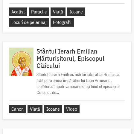
Acatist
Paraclis
Viață
Icoane
Locuri de pelerinaj
Fotografii
Sfântul Ierarh Emilian
Mărturisitorul, Episcopul
Cizicului
Sfântul Ierarh Emilian, mărturisitorul lui Hristos, a
trăit pe vremea împărăției lui Leon Armeanul,
luptătorul împotriva icoanelor, și fiind el episcop al
Cizicului, de...
Canon
Viață
Icoane
Video