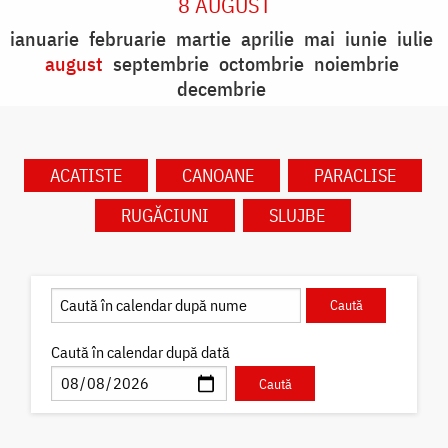
8 AUGUST
ianuarie
februarie
martie
aprilie
mai
iunie
iulie
august
septembrie
octombrie
noiembrie
decembrie
ACATISTE
CANOANE
PARACLISE
RUGĂCIUNI
SLUJBE
Caută în calendar după dată