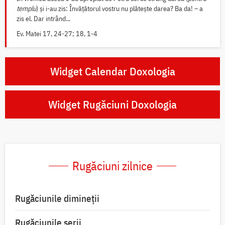
templu
) și i-au zis: Învățătorul vostru nu plătește darea? Ba da! – a
zis el. Dar intrând...
Ev. Matei 17, 24-27; 18, 1-4
Widget Calendar Doxologia
Widget Rugăciuni Doxologia
Rugăciuni zilnice
Rugăciunile dimineții
Rugăciunile serii