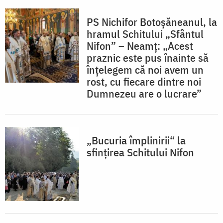
PS Nichifor Botoșăneanul, la
hramul Schitului „Sfântul
Nifon” – Neamț: „Acest
praznic este pus înainte să
înțelegem că noi avem un
rost, cu fiecare dintre noi
Dumnezeu are o lucrare”
„Bucuria împlinirii“ la
sfinţirea Schitului Nifon