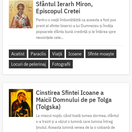
Sfântul Ierarh Miron,
Episcopul Cretei
Pentru o viață îmbunătățită ca aceasta a fost pus
preot al sfintei biserici a lui Dumnezeu și învăța
popoarele sfânta bună credință și le întărea spre
nevoințele cele...
Acatist
Paraclis
Viață
Icoane
Sfinte moaște
Locuri de pelerinaj
Fotografii
Cinstirea Sfintei Icoane a
Maicii Domnului de pe Tolga
(Tolgska)
La miezul nopții, când toată lumea dormea, sfântul
s-a trezit și a văzut o lumină care lumina întreg
ținutul. Aceasta lumină venea de la o coloană de