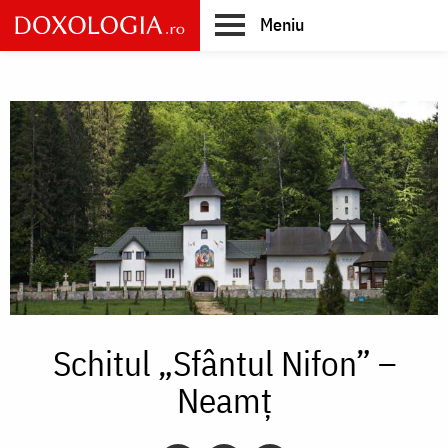
Skip
Meniu
to
main
Main
content
navigation
Schitul „Sfântul Nifon” –
Neamț