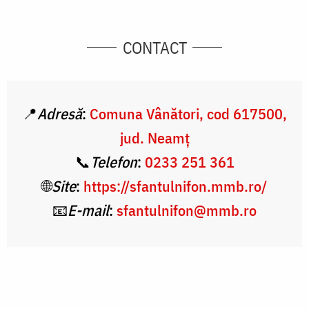
CONTACT
📍
Adresă
:
Comuna Vânători, cod 617500,
jud. Neamţ
📞
Telefon
:
0233 251 361
🌐
Site
:
https://sfantulnifon.mmb.ro/
📧
E-mail
:
sfantulnifon@mmb.ro