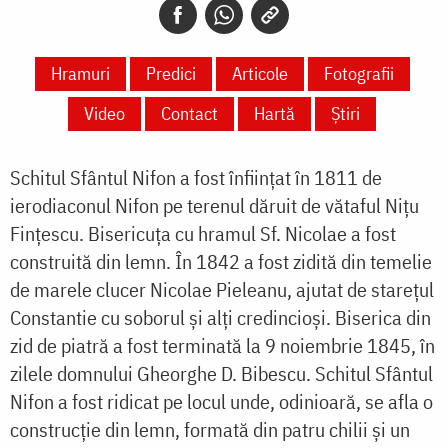
Hramuri
Predici
Articole
Fotografii
Video
Contact
Hartă
Știri
Schitul Sfântul Nifon a fost înfiinţat în 1811 de
ierodiaconul Nifon pe terenul dăruit de vătaful Niţu
Finţescu. Bisericuţa cu hramul Sf. Nicolae a fost
construită din lemn. În 1842 a fost zidită din temelie
de marele clucer Nicolae Pieleanu, ajutat de stareţul
Constantie cu soborul şi alţi credincioşi. Biserica din
zid de piatră a fost terminată la 9 noiembrie 1845, în
zilele domnului Gheorghe D. Bibescu. Schitul Sfântul
Nifon a fost ridicat pe locul unde, odinioară, se afla o
construcție din lemn, formată din patru chilii și un