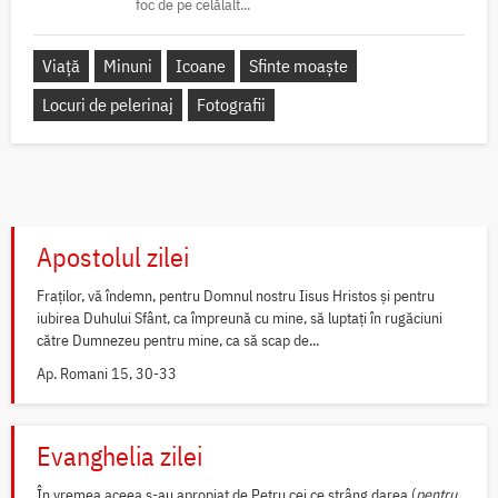
foc de pe celălalt...
Viață
Minuni
Icoane
Sfinte moaște
Locuri de pelerinaj
Fotografii
Apostolul zilei
Fraților, vă îndemn, pentru Domnul nostru Iisus Hristos și pentru
iubirea Duhului Sfânt, ca împreună cu mine, să luptați în rugăciuni
către Dumnezeu pentru mine, ca să scap de...
Ap. Romani 15, 30-33
Evanghelia zilei
În vremea aceea s-au apropiat de Petru cei ce strâng darea (
pentru