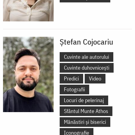
Ștefan Cojocariu
Cuvinte ale autorului
Cuvinte duhovnicești
Predici
Video
Fotografii
Locuri de pelerinaj
Sfântul Munte Athos
Mănăstiri și biserici
Iconografie