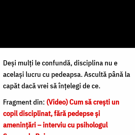
Deși mulți le confundă, disciplina nu e
același lucru cu pedeapsa. Ascultă până la
capăt dacă vrei să înțelegi de ce.
Fragment din:
(Video) Cum să crești un
copil disciplinat, fără pedepse și
amenințări – interviu cu psihologul