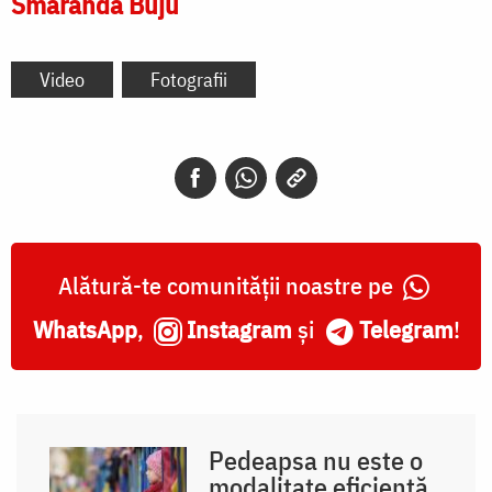
Smaranda Buju
Video
Fotografii
Alătură-te comunității noastre pe
WhatsApp
,
Instagram
și
Telegram
!
Pedeapsa nu este o
modalitate eficientă