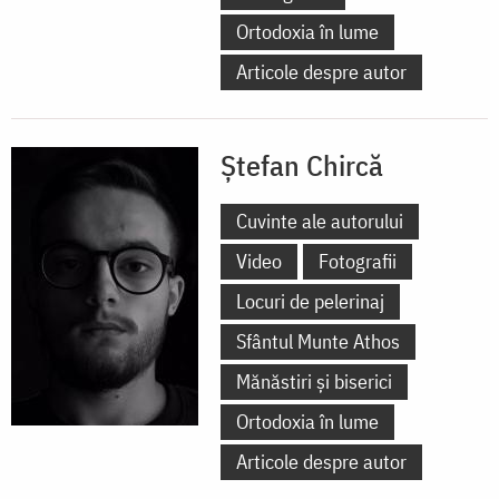
Ortodoxia în lume
Articole despre autor
Ștefan Chircă
Cuvinte ale autorului
Video
Fotografii
Locuri de pelerinaj
Sfântul Munte Athos
Mănăstiri și biserici
Ortodoxia în lume
Articole despre autor