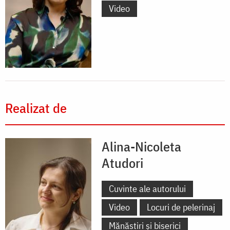
Video
Realizat de
Alina-Nicoleta
Atudori
Cuvinte ale autorului
Video
Locuri de pelerinaj
Mănăstiri și biserici