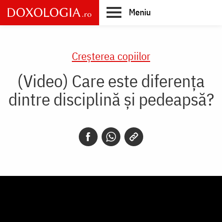
Skip
Meniu
to
main
Main
content
navigation
Creşterea copiilor
(Video) Care este diferența
dintre disciplină și pedeapsă?