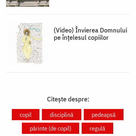
(Video) Învierea Domnului
pe înțelesul copiilor
Citește despre:
copil
disciplină
pedeapsă
părinte (de copil)
regulă