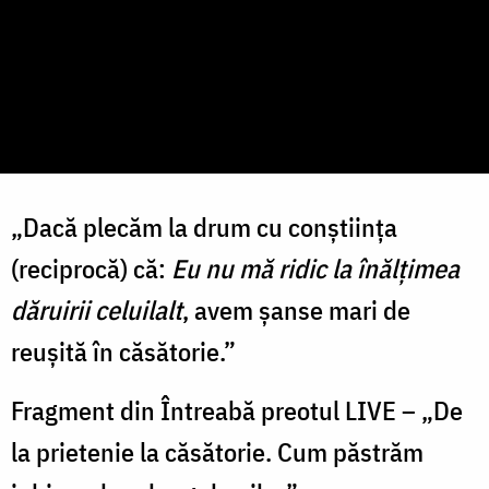
„Dacă plecăm la drum cu conștiința
(reciprocă) că:
Eu nu mă ridic la înălțimea
dăruirii celuilalt
, avem șanse mari de
reușită în căsătorie.”
Fragment din Întreabă preotul LIVE – „De
la prietenie la căsătorie. Cum păstrăm