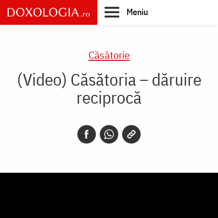
Skip
Meniu
to
main
Main
content
navigation
Căsătorie
(Video) Căsătoria – dăruire
reciprocă