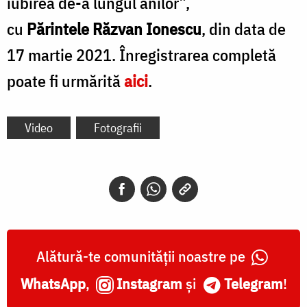
iubirea de-a lungul anilor”,
cu
Părintele Răzvan Ionescu
, din data de
17 martie 2021. Înregistrarea completă
poate fi urmărită
aici
.
Video
Fotografii
Alătură-te comunității noastre pe
WhatsApp
,
Instagram
și
Telegram
!