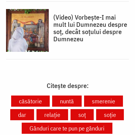
(Video) Vorbește-I mai
mult lui Dumnezeu despre
soț, decât soțului despre
Dumnezeu
Citește despre:
căsătorie
nuntă
smerenie
dar
relație
soț
soție
Gânduri care te pun pe gânduri