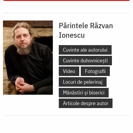
Părintele Răzvan
Ionescu
Cuvinte ale autorului
Cuvinte duhovnicești
Video
Fotografii
Locuri de pelerinaj
Mănăstiri și biserici
Articole despre autor