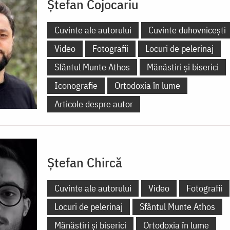
Ștefan Cojocariu
Cuvinte ale autorului
Cuvinte duhovnicești
Video
Fotografii
Locuri de pelerinaj
Sfântul Munte Athos
Mănăstiri și biserici
Iconografie
Ortodoxia în lume
Articole despre autor
Ștefan Chircă
Cuvinte ale autorului
Video
Fotografii
Locuri de pelerinaj
Sfântul Munte Athos
Mănăstiri și biserici
Ortodoxia în lume