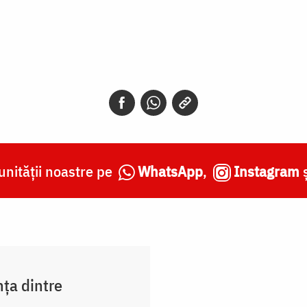
nității noastre pe
WhatsApp
,
Instagram
nța dintre