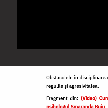
Obstacolele în disciplinarea 
regulile și agresivitatea.
Fragment din:
(Video) Cum
psihologul Smaranda Buju