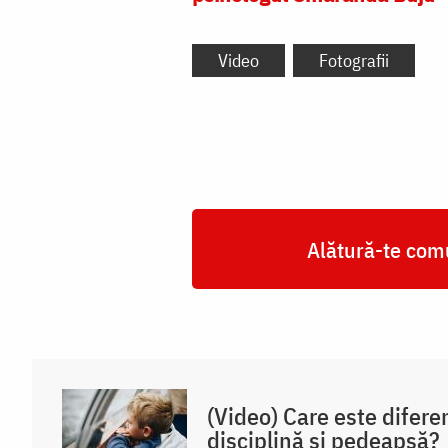
Video
Fotografii
Alătură-te comu
(Video) Care este difere
disciplină și pedeapsă?