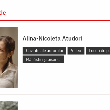
 de
Alina-Nicoleta Atudori
Cuvinte ale autorului
Video
Locuri de pe
Mănăstiri și biserici