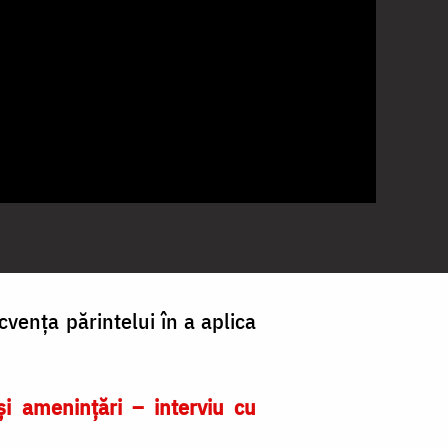
ecvența părintelui în a aplica
și amenințări – interviu cu