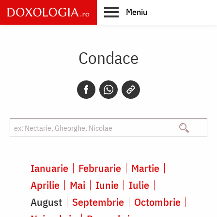
Skip
Meniu
to
main
Main
content
navigation
Condace
Ianuarie
Februarie
Martie
Aprilie
Mai
Iunie
Iulie
August
Septembrie
Octombrie