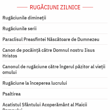
RUGĂCIUNI ZILNICE
Rugăciunile dimineții
Rugăciunile serii
Paraclisul Preasfintei Născătoare de Dumnezeu
Canon de pocăință către Domnul nostru Iisus
Hristos
Canonul de rugăciune către îngerul păzitor al vieții
omului
Rugăciune la începerea lucrului
Psaltirea
Acatistul Sfântului Acoperământ al Maicii