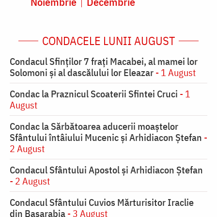
Noiembrie
Decembrie
CONDACELE LUNII AUGUST
Condacul Sfinţilor 7 fraţi Macabei, al mamei lor
Solomoni şi al dascălului lor Eleazar
- 1 August
Condac la Praznicul Scoaterii Sfintei Cruci
- 1
August
Condac la Sărbătoarea aducerii moaştelor
Sfântului întâiului Mucenic şi Arhidiacon Ştefan
-
2 August
Condacul Sfântului Apostol și Arhidiacon Ștefan
- 2 August
Condacul Sfântului Cuvios Mărturisitor Iraclie
din Basarabia
- 3 August