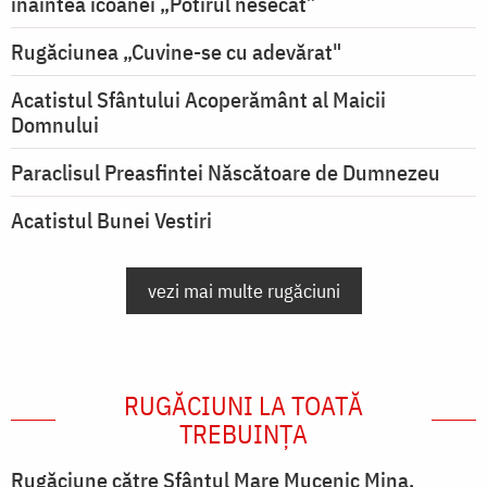
înaintea icoanei „Potirul nesecat”
Rugăciunea „Cuvine-se cu adevărat"
Acatistul Sfântului Acoperământ al Maicii
Domnului
Paraclisul Preasfintei Născătoare de Dumnezeu
Acatistul Bunei Vestiri
vezi mai multe rugăciuni
RUGĂCIUNI LA TOATĂ
TREBUINȚA
Rugăciune către Sfântul Mare Mucenic Mina,