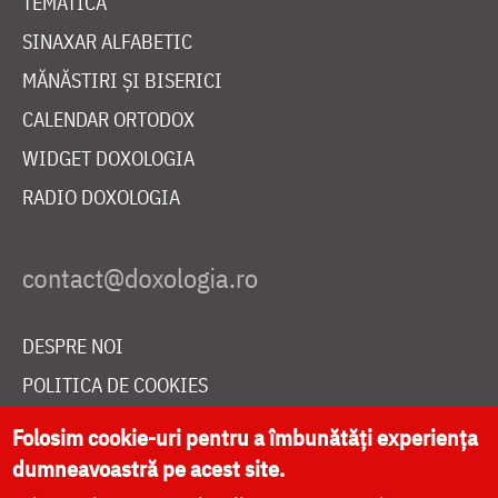
TEMATICĂ
SINAXAR ALFABETIC
MĂNĂSTIRI ȘI BISERICI
CALENDAR ORTODOX
WIDGET DOXOLOGIA
RADIO DOXOLOGIA
DESPRE NOI
POLITICA DE COOKIES
DONEAZĂ ONLINE PENTRU CATEDRALA NAȚIONALĂ
Folosim cookie-uri pentru a îmbunătăți experiența
dumneavoastră pe acest site.