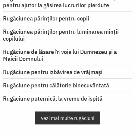
pentru ajutor la găsirea lucrurilor pierdute
Rugăciunea părinților pentru copii
Rugăciunea părinților pentru luminarea minţii
copilului
Rugăciune de lăsare în voia lui Dumnezeu şi a
Maicii Domnului
Rugăciune pentru izbăvirea de vrăjmași
Rugăciune pentru călătorie binecuvântată
Rugăciune puternică, la vreme de ispită
vezi mai multe rugăciuni