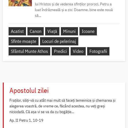
lui Hristos și de vederea sfinților proroci, Petru a
luat îndrăzneală și a zis: Doamne, bine este nouă
să...
Acatist
Canon
Viață
Minuni
Icoane
Sfinte moaște
Locuri de pelerinaj
Sfântul Munte Athos
Predici
Video
Fotografii
Apostolul zilei
Fraților, siliți-vă cu atât mai mult să faceți temeinice și chemarea și
alegerea voastră, de vreme ce, făcând acestea, nu veți greși
niciodată. Că așa vi se va da cu bogăție...
Ap. II Petru 1, 10-19