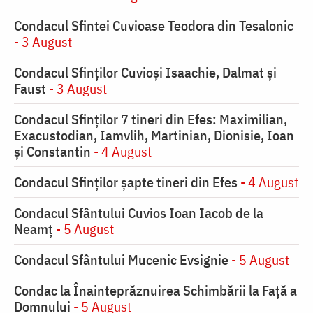
Condacul Sfintei Cuvioase Teodora din Tesalonic
- 3 August
Condacul Sfinţilor Cuvioşi Isaachie, Dalmat şi
Faust
- 3 August
Condacul Sfinţilor 7 tineri din Efes: Maximilian,
Exacustodian, Iamvlih, Martinian, Dionisie, Ioan
şi Constantin
- 4 August
Condacul Sfinţilor şapte tineri din Efes
- 4 August
Condacul Sfântului Cuvios Ioan Iacob de la
Neamț
- 5 August
Condacul Sfântului Mucenic Evsignie
- 5 August
Condac la Înainteprăznuirea Schimbării la Faţă a
Domnului
- 5 August