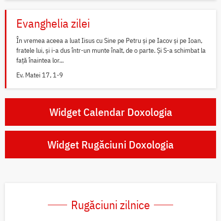
Evanghelia zilei
În vremea aceea a luat Iisus cu Sine pe Petru și pe Iacov și pe Ioan,
fratele lui, și i-a dus într-un munte înalt, de o parte. Și S-a schimbat la
față înaintea lor...
Ev. Matei 17, 1-9
Widget Calendar Doxologia
Widget Rugăciuni Doxologia
Rugăciuni zilnice