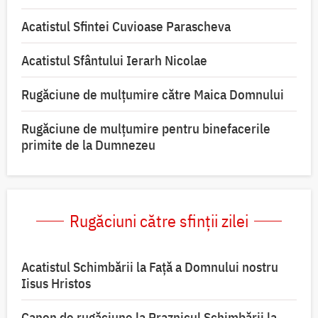
Acatistul Sfintei Cuvioase Parascheva
Acatistul Sfântului Ierarh Nicolae
Rugăciune de mulţumire către Maica Domnului
Rugăciune de mulțumire pentru binefacerile
primite de la Dumnezeu
Rugăciuni către sfinții zilei
Acatistul Schimbării la Faţă a Domnului nostru
Iisus Hristos
Canon de rugăciune la Praznicul Schimbării la