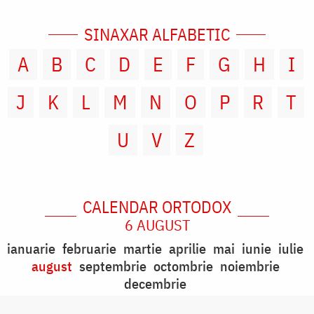
SINAXAR ALFABETIC
A
B
C
D
E
F
G
H
I
J
K
L
M
N
O
P
R
T
U
V
Z
CALENDAR ORTODOX
6 AUGUST
ianuarie
februarie
martie
aprilie
mai
iunie
iulie
august
septembrie
octombrie
noiembrie
decembrie