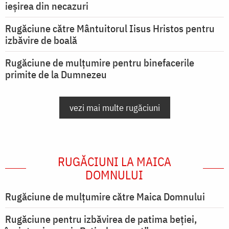
ieşirea din necazuri
Rugăciune către Mântuitorul Iisus Hristos pentru
izbăvire de boală
Rugăciune de mulțumire pentru binefacerile
primite de la Dumnezeu
vezi mai multe rugăciuni
RUGĂCIUNI LA MAICA
DOMNULUI
Rugăciune de mulţumire către Maica Domnului
Rugăciune pentru izbăvirea de patima beției,