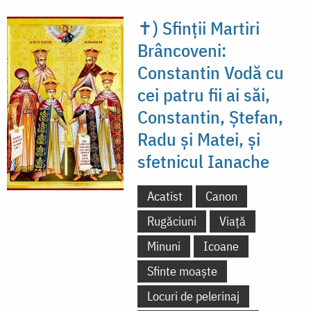
✝) Sfinții Martiri
Brâncoveni:
Constantin Vodă cu
cei patru fii ai săi,
Constantin, Ștefan,
Radu și Matei, și
sfetnicul Ianache
Acatist
Canon
Rugăciuni
Viață
Minuni
Icoane
Sfinte moaște
Locuri de pelerinaj