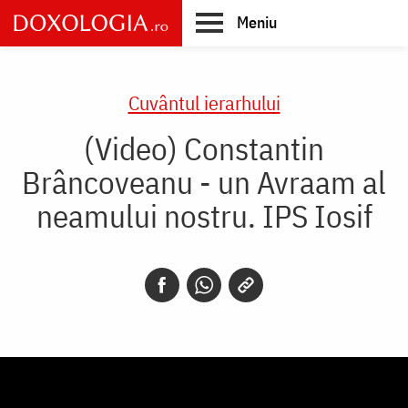
Skip
Meniu
to
main
Main
content
navigation
Cuvântul ierarhului
(Video) Constantin
Brâncoveanu - un Avraam al
neamului nostru. IPS Iosif