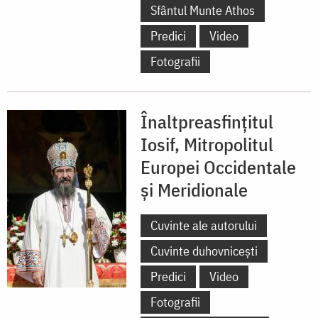
Sfântul Munte Athos
Predici
Video
Fotografii
Înaltpreasfințitul
Iosif, Mitropolitul
Europei Occidentale
și Meridionale
Cuvinte ale autorului
Cuvinte duhovnicești
Predici
Video
Fotografii