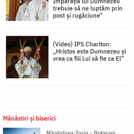
Împărăția lui Dumnezeu
trebuie să ne luptăm prin
post și rugăciune”
(Video) IPS Chariton:
„Hristos este Dumnezeu și
vrea ca fiii Lui să fie ca El”
Mănăstiri și biserici
Mănăstirea Zosin – Botoșani