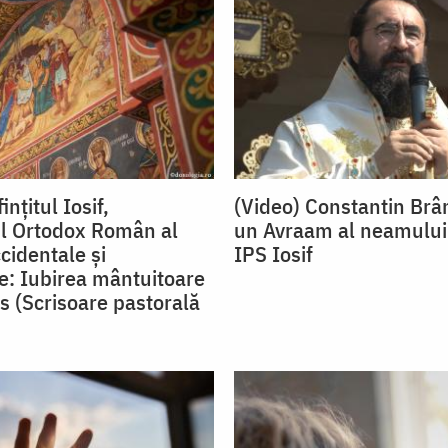
ințitul Iosif,
(Video) Constantin Brâ
ul Ortodox Român al
un Avraam al neamului
cidentale și
IPS Iosif
e: Iubirea mântuitoare
os (Scrisoare pastorală