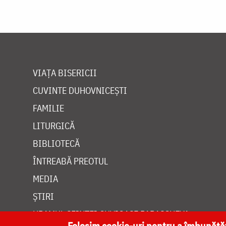
VIAȚA BISERICII
CUVINTE DUHOVNICEȘTI
FAMILIE
LITURGICĂ
BIBLIOTECĂ
ÎNTREABĂ PREOTUL
MEDIA
ȘTIRI
HRAMUL SFINTEI CUVIOASE PARASCHEVA
Folosim cookie-uri pentru a îmbunăt