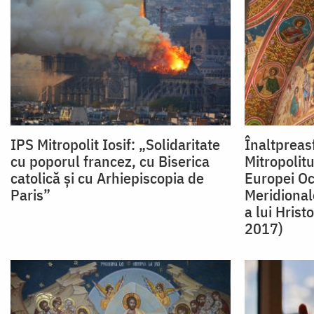
IPS Mitropolit Iosif: „Solidaritate
Înaltpreasf
cu poporul francez, cu Biserica
Mitropolit
catolică și cu Arhiepiscopia de
Europei Oc
Paris”
Meridional
a lui Hrist
2017)