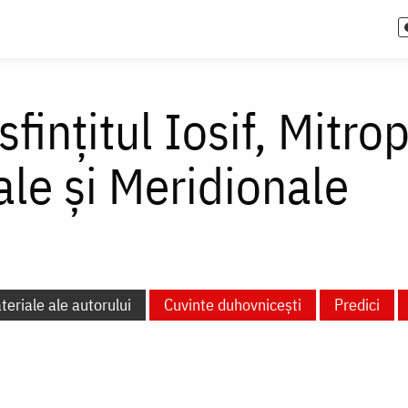
fințitul Iosif, Mitro
le și Meridionale
teriale ale autorului
Cuvinte duhovnicești
Predici