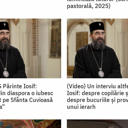
pastorală, 2025)
 Părinte Iosif:
(Video) Un interviu altf
in diaspora o iubesc
Iosif: despre copilărie ș
t pe Sfânta Cuvioasă
despre bucuriile și pro
a”
unui ierarh