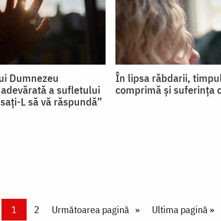
lui Dumnezeu
În lipsa răbdarii, timpu
 adevărată a sufletului
comprimă și suferința 
ăsați-L să vă răspundă”
Current page
1
Page
2
Next page
Următoarea pagină
Last page
Ultima pagină »