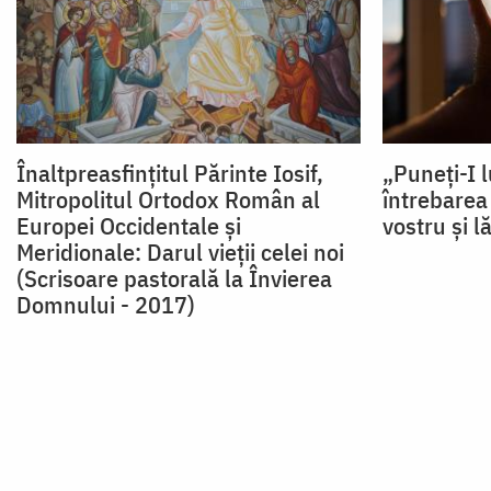
Înaltpreasfințitul Părinte Iosif,
„Puneți-I 
Mitropolitul Ortodox Român al
întrebarea
Europei Occidentale și
vostru și l
Meridionale: Darul vieţii celei noi
(Scrisoare pastorală la Învierea
Domnului - 2017)
Paginare