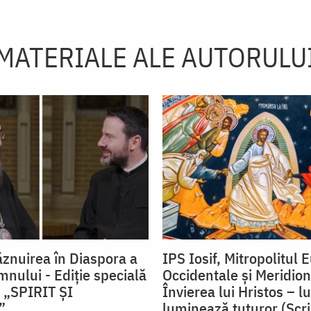
MATERIALE ALE AUTORULU
ăznuirea în Diaspora a
IPS Iosif, Mitropolitul 
mnului - Ediţie specială
Occidentale și Meridion
i „SPIRIT ȘI
Învierea lui Hristos – 
”
luminează tuturor (Scr