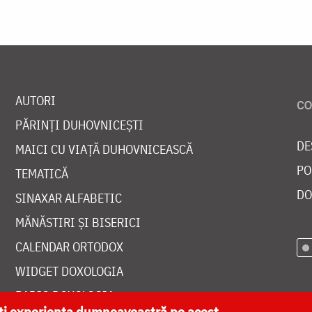
AUTORI
PĂRINȚI DUHOVNICEȘTI
DE
MAICI CU VIAȚĂ DUHOVNICEASCĂ
PO
TEMATICĂ
DO
SINAXAR ALFABETIC
MĂNĂSTIRI ȘI BISERICI
CALENDAR ORTODOX
WIDGET DOXOLOGIA
RADIO DOXOLOGIA
ăți experiența dumneavoastră pe acest