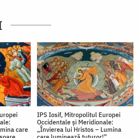
I
Europei
IPS Iosif, Mitropolitul Europei
ale:
Occidentale și Meridionale:
lumina care
„Învierea lui Hristos – Lumina
isoare
care luminează tuturor!”