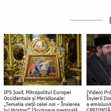
IPS Iosif, Mitropolitul Europei
(Video) Pr
Occidentale și Meridionale:
Învierii Do
„Temelia vieții celei noi – Învierea
a emisiuni
lui Hristos!” (Scrisoare pastorală,
CREDINȚĂ