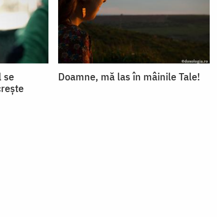
l se
Doamne, mă las în mâinile Tale!
crește