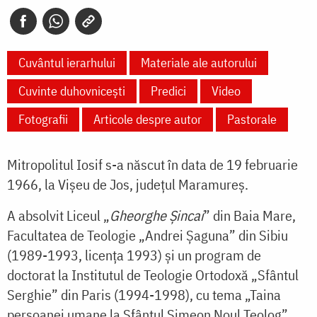
Cuvântul ierarhului
Materiale ale autorului
Cuvinte duhovnicești
Predici
Video
Fotografii
Articole despre autor
Pastorale
Mitropolitul Iosif s-a născut în data de 19 februarie
1966, la Vişeu de Jos, judeţul Maramureş.
A absolvit Liceul „
Gheorghe Şincai
” din Baia Mare,
Facultatea de Teologie „Andrei Şaguna” din Sibiu
(1989-1993, licenţa 1993) şi un program de
doctorat la Institutul de Teologie Ortodoxă „Sfântul
Serghie” din Paris (1994-1998), cu tema „Taina
persoanei umane la Sfântul Simeon Noul Teolog”.