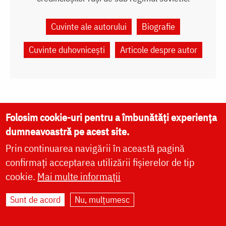
Cuvinte ale autorului
Biografie
Cuvinte duhovnicești
Articole despre autor
Folosim cookie-uri pentru a îmbunătăți experiența
dumneavoastră pe acest site.
VIAȚA BISERICII
Prin continuarea navigării în această pagină
CUVINTE DUHOVNICEȘTI
confirmați acceptarea utilizării fișierelor de tip
FAMILIE
cookie.
Mai multe informații
LITURGICĂ
Sunt de acord
Nu, mulțumesc
BIBLIOTECĂ