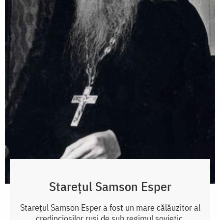
Starețul Samson Esper
Starețul Samson Esper a fost un mare călăuzitor al
credincioșilor ruși de sub regimul sovietic.