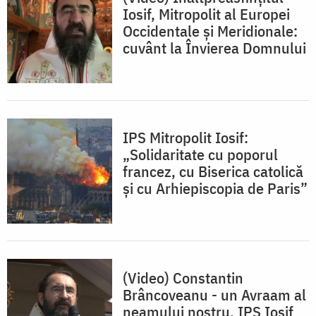
Iosif, Mitropolit al Europei
Occidentale și Meridionale:
cuvânt la Învierea Domnului
IPS Mitropolit Iosif:
„Solidaritate cu poporul
francez, cu Biserica catolică
și cu Arhiepiscopia de Paris”
(Video) Constantin
Brâncoveanu - un Avraam al
neamului nostru. IPS Iosif