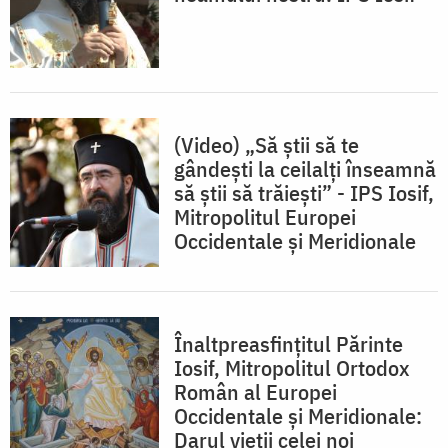
(Video) „Să știi să te
gândești la ceilalți înseamnă
să știi să trăiești” - IPS Iosif,
Mitropolitul Europei
Occidentale și Meridionale
Înaltpreasfințitul Părinte
Iosif, Mitropolitul Ortodox
Român al Europei
Occidentale și Meridionale:
Darul vieţii celei noi