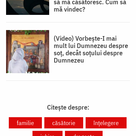
să mă căsătoresc. Cum să
mă vindec?
(Video) Vorbește-I mai
mult lui Dumnezeu despre
soț, decât soțului despre
Dumnezeu
Citește despre:
familie
căsătorie
înțelegere