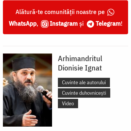
Alătură-te comunității noastre pe
WhatsApp
,
Instagram
și
Telegram
!
Arhimandritul
Dionisie Ignat
Cuvinte ale autorului
Cuvinte duhovnicești
Video