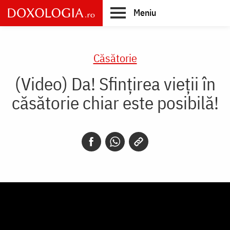
Skip
Meniu
to
main
Main
content
navigation
Căsătorie
(Video) Da! Sfințirea vieții în
căsătorie chiar este posibilă!