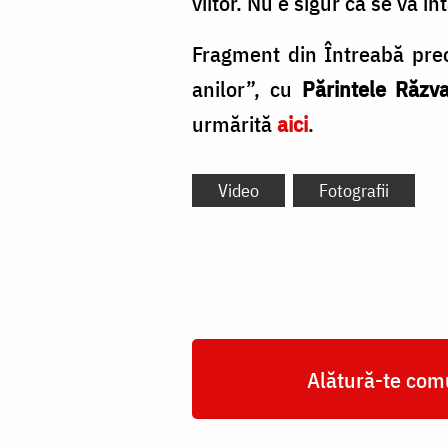
viitor. Nu e sigur că se va î
Fragment din Întreabă preo
anilor”, cu
Părintele Răzv
urmărită
aici
.
Video
Fotografii
Alătură-te comu