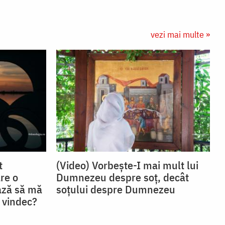
vezi mai multe »
t
(Video) Vorbește-I mai mult lui
re o
Dumnezeu despre soț, decât
ază să mă
soțului despre Dumnezeu
 vindec?