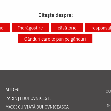
Citește despre:
ie
îndrăgostire
căsătorie
responsab
Gânduri care te pun pe gânduri
AUTORI
PĂRINȚI DUHOVNICEȘTI
DE
MAICI CU VIAȚĂ DUHOVNICEASCĂ