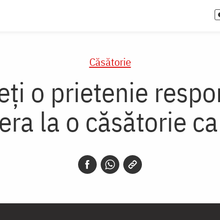
Căsătorie
eți o prietenie respo
era la o căsătorie c