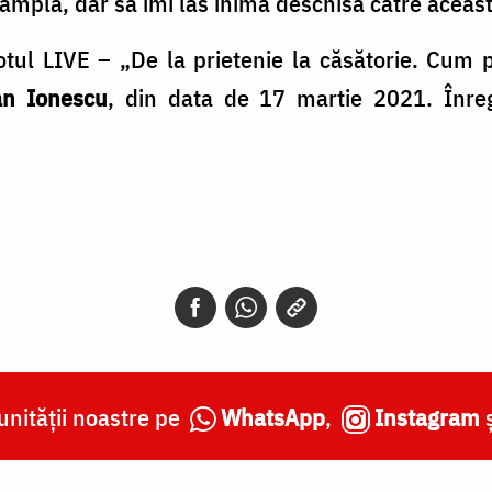
ntâmpla, dar să îmi las inima deschisă către aceast
tul LIVE – „De la prietenie la căsătorie. Cum 
an Ionescu
, din data de 17 martie 2021. Înreg
nității noastre pe
WhatsApp
,
Instagram