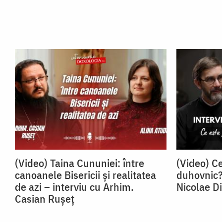
(Video) Taina Cununiei: între
(Video) Ce
canoanele Bisericii și realitatea
duhovnic? 
de azi – interviu cu Arhim.
Nicolae D
Casian Rușeț