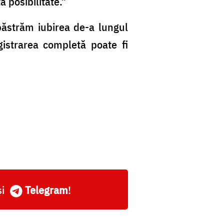
ă posibilitate.”
păstrăm iubirea de-a lungul
istrarea completă poate fi
și
Telegram
!