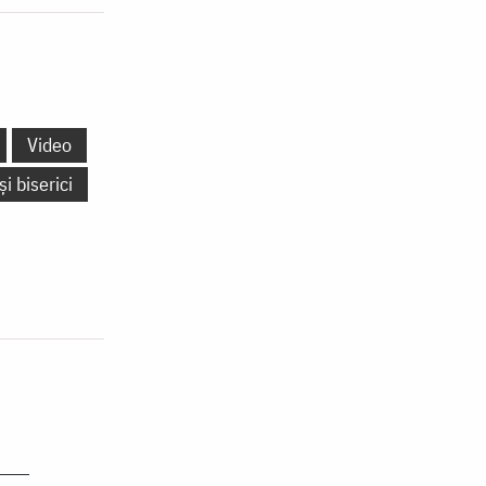
Video
și biserici