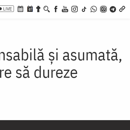
LIVE
07
nsabilă și asumată,
are să dureze