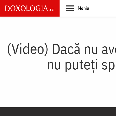
Skip
Meniu
to
main
Main
content
navigation
(Video) Dacă nu av
nu puteți sp