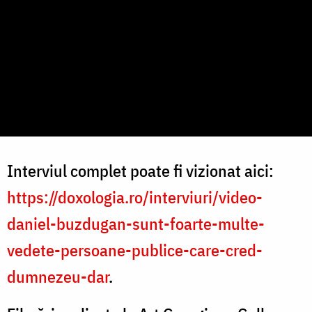
Interviul complet poate fi vizionat aici:
https://doxologia.ro/interviuri/video-
daniel-buzdugan-sunt-foarte-multe-
vedete-persoane-publice-care-cred-
dumnezeu-dar
.