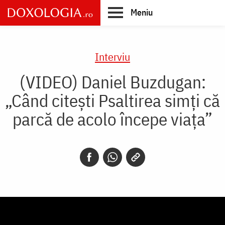
Skip
Meniu
to
main
Main
content
navigation
Interviu
(VIDEO) Daniel Buzdugan:
„Când citești Psaltirea simți că
parcă de acolo începe viața”