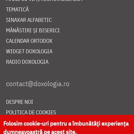
TEMATICĂ
SINAXAR ALFABETIC
MĂNĂSTIRI ȘI BISERICI
CALENDAR ORTODOX
WIDGET DOXOLOGIA
RADIO DOXOLOGIA
DESPRE NOI
POLITICA DE COOKIES
Folosim cookie-uri pentru a îmbunătăți experiența
DONEAZĂ ONLINE PENTRU CATEDRALA NAȚIONALĂ
dumneavoastră pe acest site.