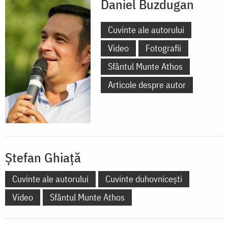
Daniel Buzdugan
Cuvinte ale autorului
Video
Fotografii
Sfântul Munte Athos
Articole despre autor
Ștefan Ghiață
Cuvinte ale autorului
Cuvinte duhovnicești
Video
Sfântul Munte Athos