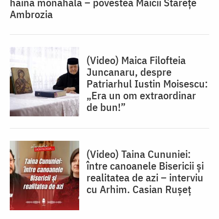
haina monahală – povestea Maicii Starețe
Ambrozia
(Video) Maica Filofteia
Juncanaru, despre
Patriarhul Iustin Moisescu:
„Era un om extraordinar
de bun!”
(Video) Taina Cununiei:
între canoanele Bisericii și
realitatea de azi – interviu
cu Arhim. Casian Rușeț