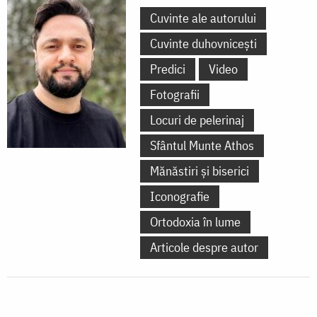
Cuvinte ale autorului
Cuvinte duhovnicești
Predici
Video
Fotografii
Locuri de pelerinaj
Sfântul Munte Athos
Mănăstiri și biserici
Iconografie
Ortodoxia în lume
Articole despre autor