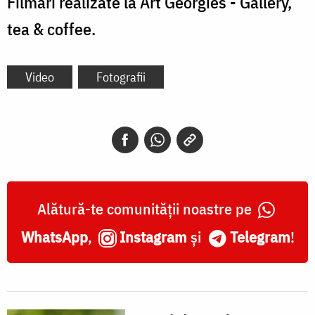
Filmări realizate la Art Georgies - Gallery,
tea & coffee.
Video
Fotografii
Alătură-te comunității noastre pe
WhatsApp
,
Instagram
și
Telegram
!