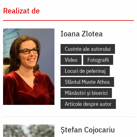
Realizat de
Ioana Zlotea
Cuvinte ale autorului
Video
Fotografii
Locuri de pelerinaj
Sfântul Munte Athos
Mănăstiri și biserici
Articole despre autor
Ștefan Cojocariu