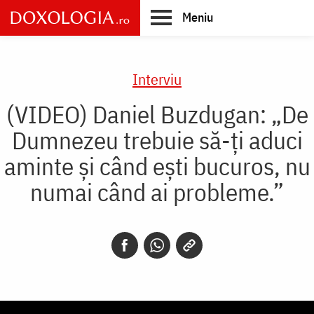
Skip
Meniu
to
main
Main
content
navigation
Interviu
(VIDEO) Daniel Buzdugan: „De
Dumnezeu trebuie să-ți aduci
aminte și când ești bucuros, nu
numai când ai probleme.”