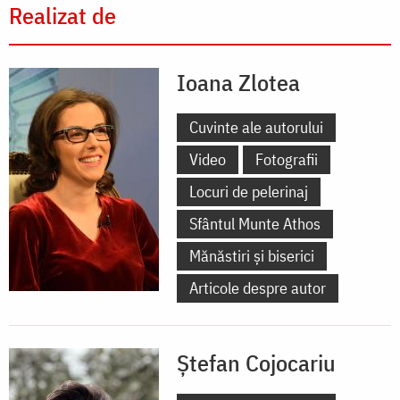
Realizat de
Ioana Zlotea
Cuvinte ale autorului
Video
Fotografii
Locuri de pelerinaj
Sfântul Munte Athos
Mănăstiri și biserici
Articole despre autor
Ștefan Cojocariu