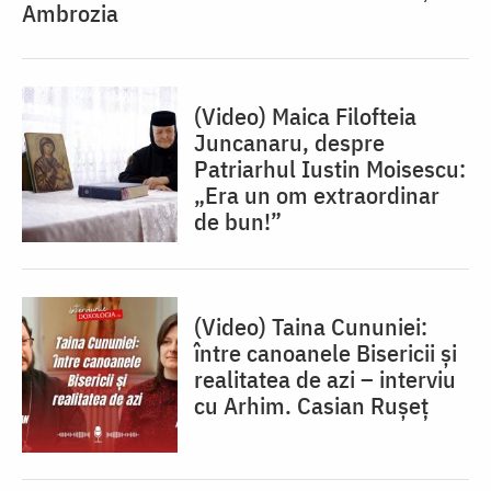
Ambrozia
(Video) Maica Filofteia
Juncanaru, despre
Patriarhul Iustin Moisescu:
„Era un om extraordinar
de bun!”
(Video) Taina Cununiei:
între canoanele Bisericii și
realitatea de azi – interviu
cu Arhim. Casian Rușeț