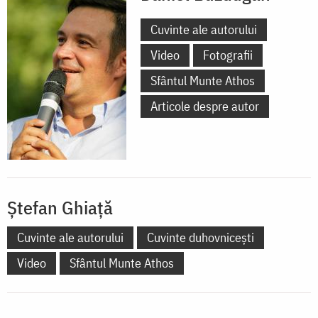
Cuvinte ale autorului
Video
Fotografii
Sfântul Munte Athos
Articole despre autor
Ștefan Ghiață
Cuvinte ale autorului
Cuvinte duhovnicești
Video
Sfântul Munte Athos