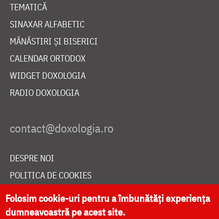
TEMATICĂ
SINAXAR ALFABETIC
MĂNĂSTIRI ȘI BISERICI
CALENDAR ORTODOX
WIDGET DOXOLOGIA
RADIO DOXOLOGIA
DESPRE NOI
POLITICA DE COOKIES
DONEAZĂ ONLINE PENTRU CATEDRALA NAȚIONALĂ
Folosim cookie-uri pentru a îmbunătăți experiența
dumneavoastră pe acest site.