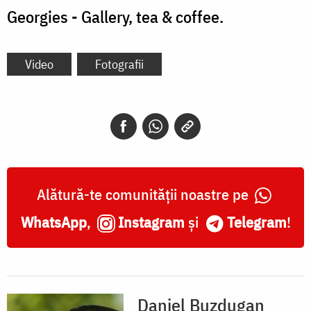
Georgies - Gallery, tea & coffee.
Video
Fotografii
Alătură-te comunității noastre pe
WhatsApp
,
Instagram
și
Telegram
!
Daniel Buzdugan