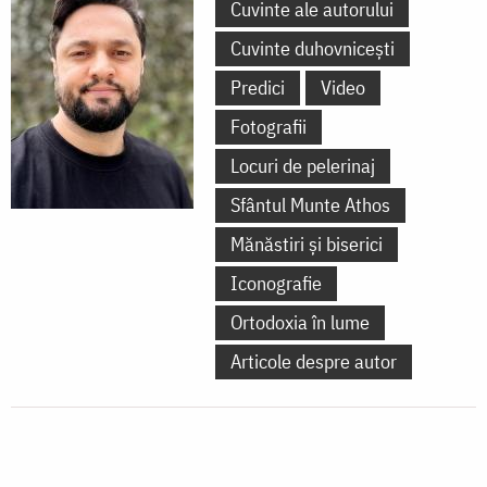
Cuvinte ale autorului
Cuvinte duhovnicești
Predici
Video
Fotografii
Locuri de pelerinaj
Sfântul Munte Athos
Mănăstiri și biserici
Iconografie
Ortodoxia în lume
Articole despre autor