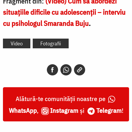
Fragment din:
(Video) Cum să abordezi
situațiile dificile cu adolescenții – interviu
cu psihologul Smaranda Buju
.
Video
Fotografii
Alătură-te comunității noastre pe
WhatsApp
,
Instagram
și
Telegram
!