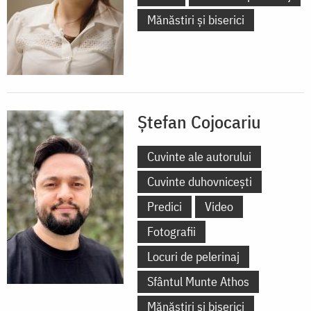
Mănăstiri și biserici
Ștefan Cojocariu
Cuvinte ale autorului
Cuvinte duhovnicești
Predici
Video
Fotografii
Locuri de pelerinaj
Sfântul Munte Athos
Mănăstiri și biserici