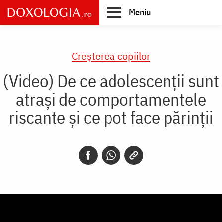
Skip
Meniu
to
main
Main
content
navigation
Creşterea copiilor
(Video) De ce adolescenții sunt
atrași de comportamentele
riscante și ce pot face părinții