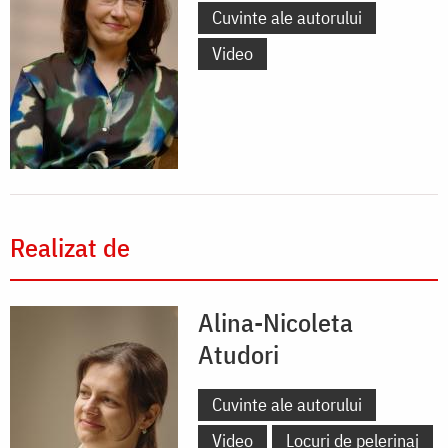
Cuvinte ale autorului
Video
Realizat de
Alina-Nicoleta
Atudori
Cuvinte ale autorului
Video
Locuri de pelerinaj