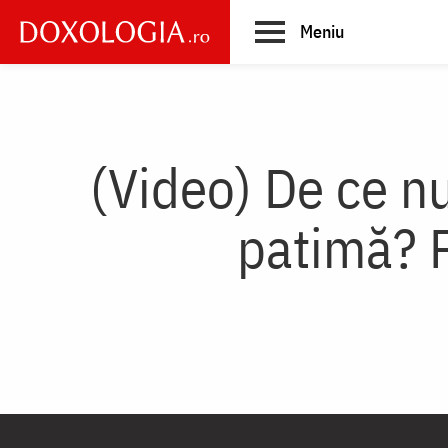
Skip
Meniu
to
main
Main
content
navigation
(Video) De ce n
patimă? 