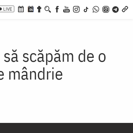
LIVE
06
u să scăpăm de o
e mândrie