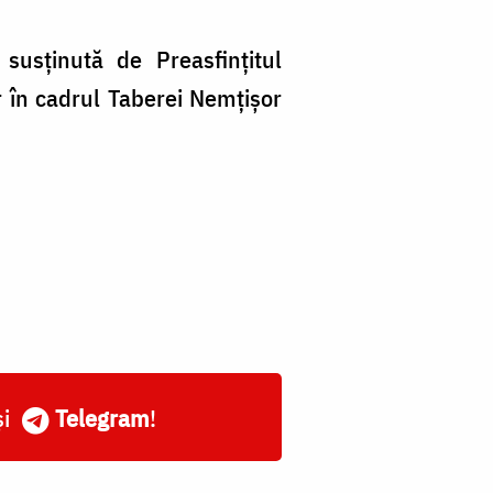
 susținută de Preasfințitul
 în cadrul Taberei Nemțișor
și
Telegram
!