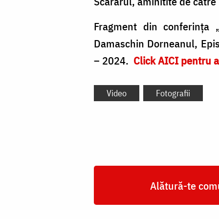
Scărarul, aminitite de cătr
Fragment din conferința „P
Damaschin Dorneanul, Episc
– 2024.
Click AICI pentru a
Video
Fotografii
Alătură-te comu