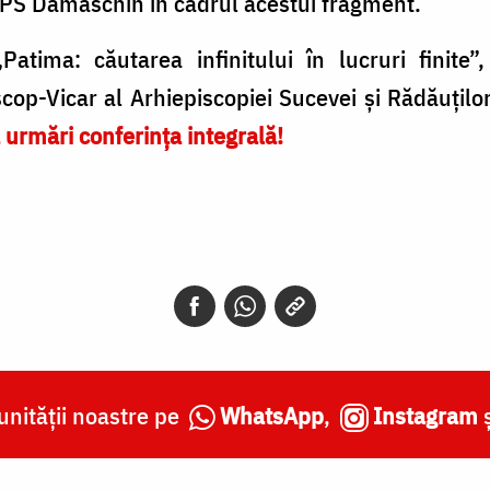
e PS Damaschin în cadrul acestui fragment.
atima: căutarea infinitului în lucruri finite”,
op-Vicar al Arhiepiscopiei Sucevei și Rădăuților
 urmări conferința integrală!
nității noastre pe
WhatsApp
,
Instagram