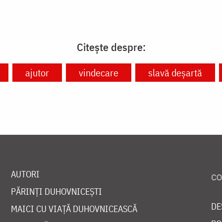
Citește despre:
ajutor
vindecare
slavă deșartă
AUTORI
PĂRINȚI DUHOVNICEȘTI
DE
MAICI CU VIAȚĂ DUHOVNICEASCĂ