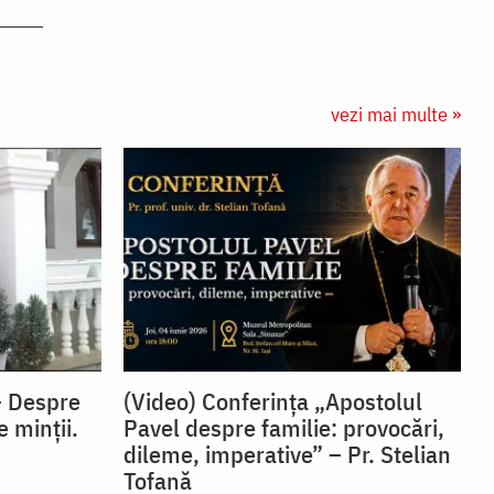
vezi mai multe »
– Despre
(Video) Conferința „Apostolul
e minții.
Pavel despre familie: provocări,
dileme, imperative” – Pr. Stelian
Tofană