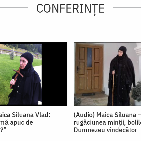
CONFERINȚE
aica Siluana Vlad:
(Audio) Maica Siluana 
 mă apuc de
rugăciunea minții, bolil
e?”
Dumnezeu vindecător