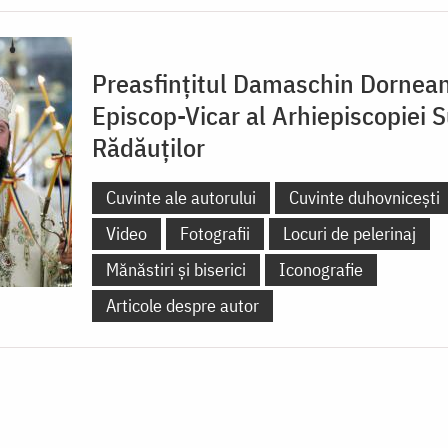
Preasfințitul Damaschin Dornean
Episcop-Vicar al Arhiepiscopiei S
Rădăuților
Cuvinte ale autorului
Cuvinte duhovnicești
Video
Fotografii
Locuri de pelerinaj
Mănăstiri și biserici
Iconografie
Articole despre autor