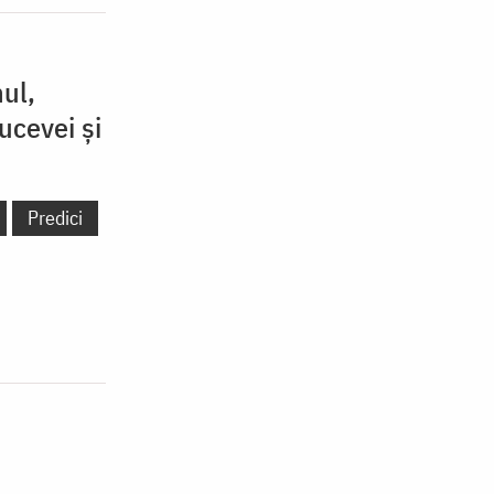
ul,
ucevei și
Predici