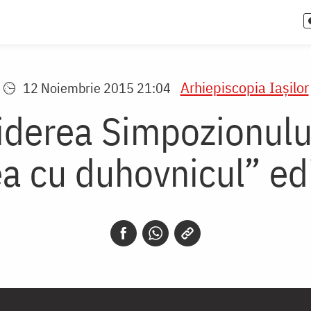
Arhiepiscopia Iaşilor
12 Noiembrie 2015 21:04
iderea Simpozionului
ea cu duhovnicul” edi