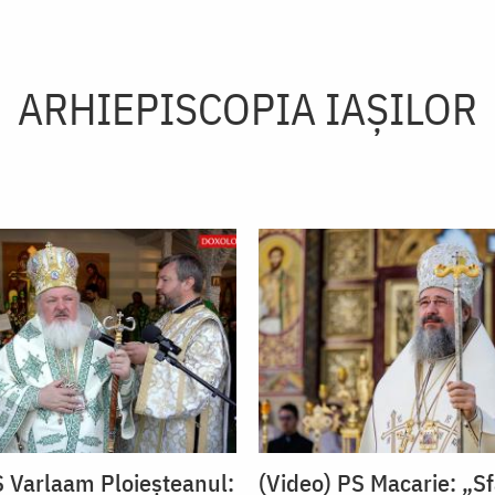
ARHIEPISCOPIA IAŞILOR
S Varlaam Ploieșteanul:
(Video) PS Macarie: „S