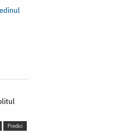
edinul
litul
Predici