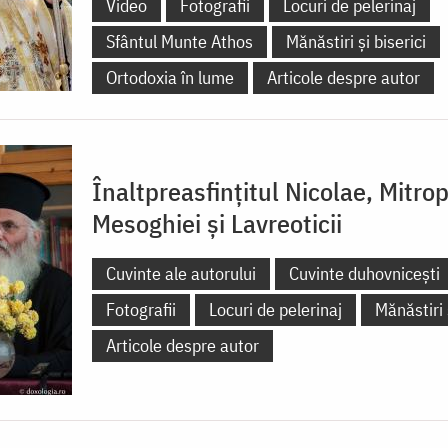
Video
Fotografii
Locuri de pelerinaj
Sfântul Munte Athos
Mănăstiri și biserici
Ortodoxia în lume
Articole despre autor
Înaltpreasfințitul Nicolae, Mitrop
Mesoghiei şi Lavreoticii
Cuvinte ale autorului
Cuvinte duhovnicești
Fotografii
Locuri de pelerinaj
Mănăstiri 
Articole despre autor