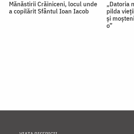
Mănăstirii Crăiniceni, locul unde
„Datoria 
a copilărit Sfântul Ioan Iacob
pilda vieț
și moșteni
o”