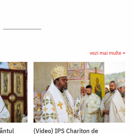
vezi mai multe »
fântul
(Video) IPS Chariton de