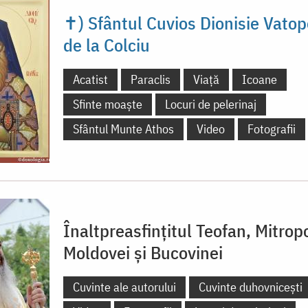
✝) Sfântul Cuvios Dionisie Vatop
de la Colciu
Acatist
Paraclis
Viață
Icoane
Sfinte moaște
Locuri de pelerinaj
Sfântul Munte Athos
Video
Fotografii
Înaltpreasfințitul Teofan, Mitropo
Moldovei și Bucovinei
Cuvinte ale autorului
Cuvinte duhovnicești