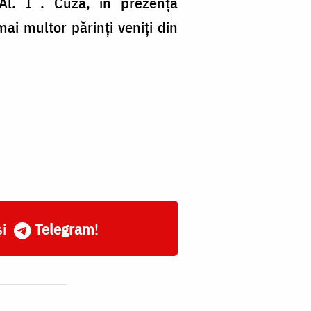
Al. I . Cuza, în prezența
mai multor părinți veniți din
și
Telegram
!