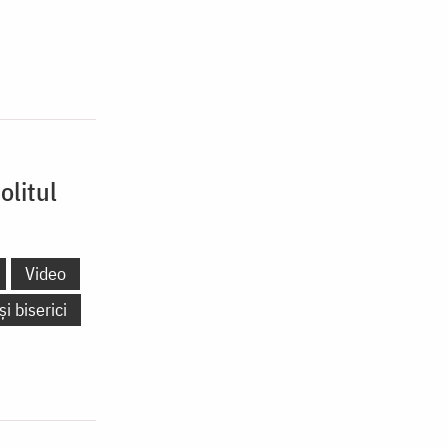
olitul
Video
și biserici