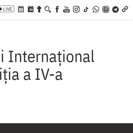
LIVE
06
 Internațional
ția a IV-a