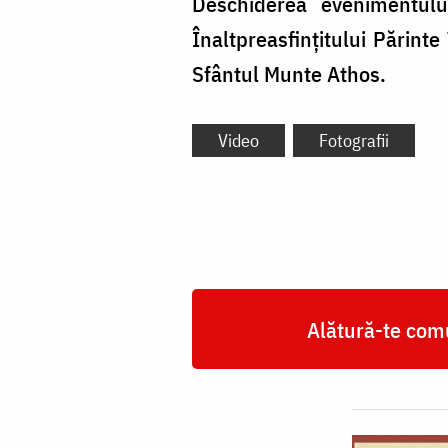
Deschiderea evenimentulu
Înaltpreasfințitului Părinte
Sfântul Munte Athos.
Video
Fotografii
Alătură-te comu