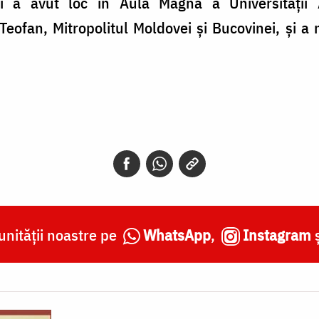
i a avut loc în Aula Magna a Universității 
 Teofan, Mitropolitul Moldovei și Bucovinei, și a 
nității noastre pe
WhatsApp
,
Instagram