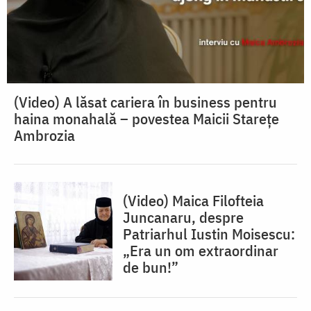
(Video) A lăsat cariera în business pentru
haina monahală – povestea Maicii Starețe
Ambrozia
(Video) Maica Filofteia
Juncanaru, despre
Patriarhul Iustin Moisescu:
„Era un om extraordinar
de bun!”