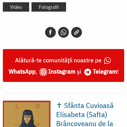
Video
Fotografii
Alătură-te comunității noastre pe
WhatsApp
,
Instagram
și
Telegram
!
✝ Sfânta Cuvioasă
Elisabeta (Safta)
Brâncoveanu de la