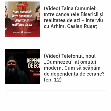
(Video) Taina Cununiei:
între canoanele Bisericii și
realitatea de azi – interviu
cu Arhim. Casian Rușeț
(Video) Telefonul, noul
„Dumnezeu” al omului
modern: Cum să scăpăm
de dependența de ecrane?
(ep. 12)