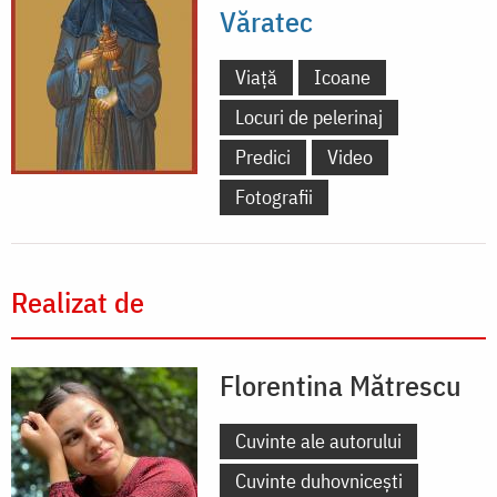
Văratec
Viață
Icoane
Locuri de pelerinaj
Predici
Video
Fotografii
Realizat de
Florentina Mătrescu
Cuvinte ale autorului
Cuvinte duhovnicești