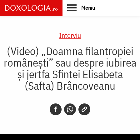
Skip
Meniu
to
main
Main
content
navigation
Interviu
(Video) „Doamna filantropiei
românești” sau despre iubirea
și jertfa Sfintei Elisabeta
(Safta) Brâncoveanu