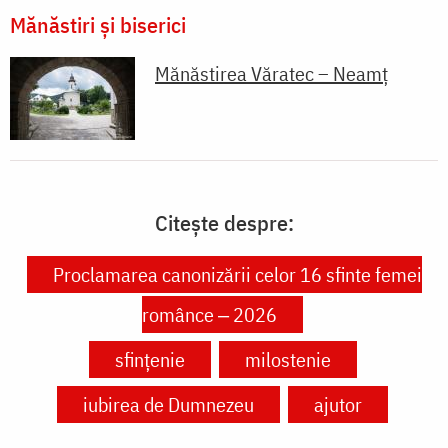
Mănăstiri și biserici
Mănăstirea Văratec – Neamț
Citește despre:
Proclamarea canonizării celor 16 sfinte femei
românce ‒ 2026
sfințenie
milostenie
iubirea de Dumnezeu
ajutor