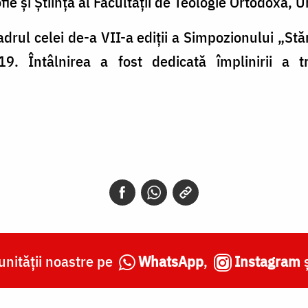
fie și Știință al Facultății de Teologie Ortodoxă, 
cadrul celei de-a VII-a ediții a Simpozionului „Stă
. Întâlnirea a fost dedicată împlinirii a t
nității noastre pe
WhatsApp
,
Instagram