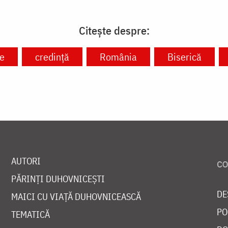
Citește despre:
ie
credință
România
Biserică
AUTORI
PĂRINȚI DUHOVNICEȘTI
DE
MAICI CU VIAȚĂ DUHOVNICEASCĂ
PO
TEMATICĂ