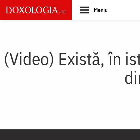
Skip
Meniu
to
main
Main
content
navigation
(Video) Există, în ist
di