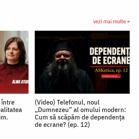
vezi mai multe »
 între
(Video) Telefonul, noul
ealitatea
„Dumnezeu” al omului modern:
im.
Cum să scăpăm de dependența
de ecrane? (ep. 12)