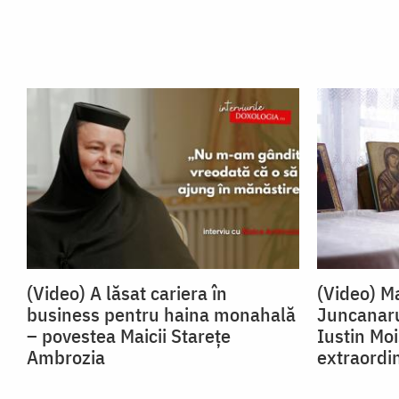
(Video) A lăsat cariera în
(Video) Ma
business pentru haina monahală
Juncanaru
– povestea Maicii Starețe
Iustin Mo
Ambrozia
extraordi