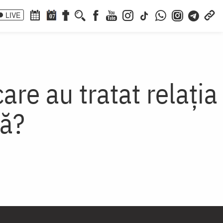
LIVE
07
 care au tratat relația
ță?