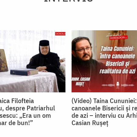
ica Filofteia
(Video) Taina Cununiei:
, despre Patriarhul
canoanele Bisericii și r
isescu: „Era un om
de azi – interviu cu Arh
nar de bun!”
Casian Rușeț