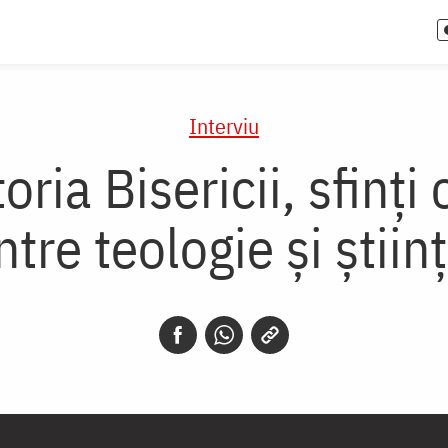
Interviu
oria Bisericii, sfinți
ntre teologie și știin