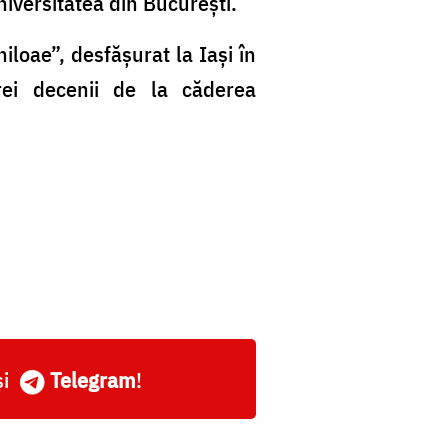
Universitatea din București.
niloae”, desfășurat la Iași în
rei decenii de la căderea
și
Telegram
!